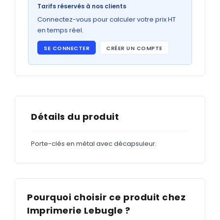
Bons de commande
Tarifs réservés à nos clients
GRAND FORMAT
Connectez-vous pour calculer votre prix HT
en temps réel.
Posters
SE CONNECTER
CRÉER UN COMPTE
Abribus
Plans
Bâche
Panneaux
Détails du produit
Porte-clés en métal avec décapsuleur.
ADHÉSIFS
Étiquettes adhésives
Étiquettes adhésives en bobine
Pourquoi choisir ce produit chez
Adhésifs vitrine
Imprimerie Lebugle ?