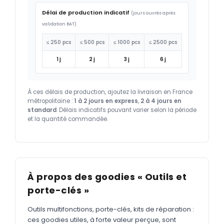
Délai de production indicatif
(jours ouvrés après
validation BAT)
≤ 250 pcs
≤ 500 pcs
≤ 1000 pcs
≤ 2500 pcs
1 j
2 j
3 j
6 j
À ces délais de production, ajoutez la livraison en France
métropolitaine :
1 à 2 jours en express
,
2 à 4 jours en
standard
. Délais indicatifs pouvant varier selon la période
et la quantité commandée.
À propos des goodies « Outils et
porte-clés »
Outils multifonctions, porte-clés, kits de réparation :
ces goodies utiles, à forte valeur perçue, sont