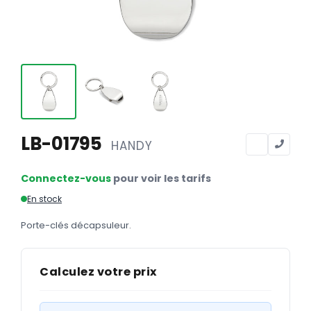
Calendriers
Calendriers bancaires
BUREAUTIQUE
Tête de lettre
Enveloppes
Sous-mains
LB-01795
HANDY
Bloc-notes
Connectez-vous
pour voir les tarifs
Chemises
En stock
Pochettes administratives
Porte-clés décapsuleur.
Tampons
Liasses
Calculez votre prix
Carnets