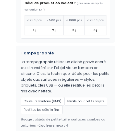
Délai de production indicatif
(jours ouvrés après
validation BAT)
≤ 250 pcs
≤ 500 pcs
≤ 1000 pcs
≤ 2500 pcs
1 j
2 j
3 j
6 j
Tampographie
La tampographie utilise un cliché gravé encré
puis transféré sur l'objet via un tampon en
silicone. C'est la technique idéale pour les petits
objets aux surfaces irrégulières — stylos,
briquets, clés USB — où elle restitue les détails
fins avec netteté.
Couleurs Pantone (PMS)
Idéale pour petits objets
Restitue les détails fins
Usage :
objets de petite taille, surfaces courbes ou
texturées ·
Couleurs max :
4