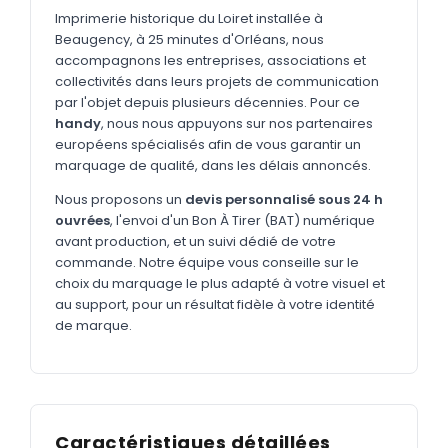
MARQUAGE TEXTILE
Imprimerie historique du Loiret installée à
Beaugency, à 25 minutes d'Orléans, nous
Tee-shirts
Nouveau
accompagnons les entreprises, associations et
Polos
collectivités dans leurs projets de communication
Nouveau
par l'objet depuis plusieurs décennies. Pour ce
Sweatshirts
Nouveau
handy
, nous nous appuyons sur nos partenaires
européens spécialisés afin de vous garantir un
GOODIES
marquage de qualité, dans les délais annoncés.
Catalogue complet
Nouveau
Nous proposons un
devis personnalisé sous 24 h
ouvrées
, l'envoi d'un Bon À Tirer (BAT) numérique
Bureau & écriture
avant production, et un suivi dédié de votre
Sacs & voyages
commande. Notre équipe vous conseille sur le
choix du marquage le plus adapté à votre visuel et
Verres & déjeuner
au support, pour un résultat fidèle à votre identité
de marque.
Technologie
Vêtements
Outils & porte-clés
Caractéristiques détaillées
Cuisine