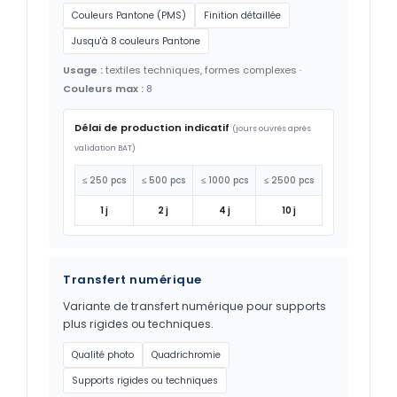
Couleurs Pantone (PMS)
Finition détaillée
Jusqu'à 8 couleurs Pantone
Usage :
textiles techniques, formes complexes ·
Couleurs max :
8
Délai de production indicatif
(jours ouvrés après
validation BAT)
≤ 250 pcs
≤ 500 pcs
≤ 1000 pcs
≤ 2500 pcs
1 j
2 j
4 j
10 j
Transfert numérique
Variante de transfert numérique pour supports
plus rigides ou techniques.
Qualité photo
Quadrichromie
Supports rigides ou techniques