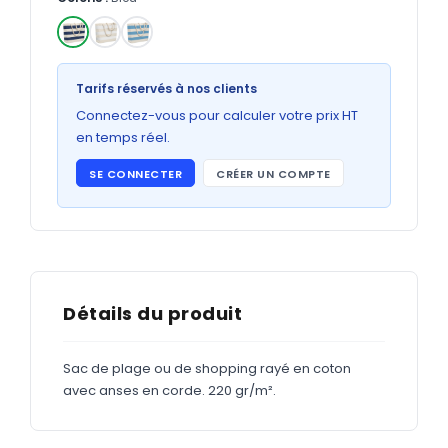
Bons de commande
GRAND FORMAT
✓
Posters
Tarifs réservés à nos clients
Abribus
Connectez-vous pour calculer votre prix HT
en temps réel.
Plans
SE CONNECTER
CRÉER UN COMPTE
Bâche
Panneaux
ADHÉSIFS
Détails du produit
Étiquettes adhésives
Sac de plage ou de shopping rayé en coton
Étiquettes adhésives en bobine
avec anses en corde. 220 gr/m².
Adhésifs vitrine