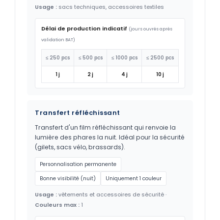
Usage :
sacs techniques, accessoires textiles
Délai de production indicatif
(jours ouvrés après
validation BAT)
≤ 250 pcs
≤ 500 pcs
≤ 1000 pcs
≤ 2500 pcs
1 j
2 j
4 j
10 j
Transfert réfléchissant
Transfert d'un film réfléchissant qui renvoie la
lumière des phares la nuit. Idéal pour la sécurité
(gilets, sacs vélo, brassards).
Personnalisation permanente
Bonne visibilité (nuit)
Uniquement 1 couleur
Usage :
vêtements et accessoires de sécurité ·
Couleurs max :
1