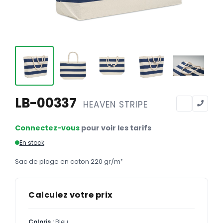
Calendriers
Calendriers bancaires
BUREAUTIQUE
Tête de lettre
Enveloppes
Sous-mains
LB-00337
HEAVEN STRIPE
Bloc-notes
Connectez-vous
pour voir les tarifs
Chemises
En stock
Pochettes administratives
Sac de plage en coton 220 gr/m²
Tampons
Liasses
Calculez votre prix
Carnets
Coloris :
Bleu