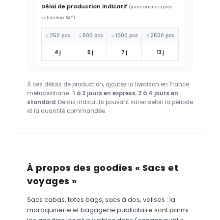
Délai de production indicatif
(jours ouvrés après
validation BAT)
≤ 250 pcs
≤ 500 pcs
≤ 1000 pcs
≤ 2500 pcs
4 j
5 j
7 j
13 j
À ces délais de production, ajoutez la livraison en France
métropolitaine :
1 à 2 jours en express
,
2 à 4 jours en
standard
. Délais indicatifs pouvant varier selon la période
et la quantité commandée.
À propos des goodies « Sacs et
voyages »
Sacs cabas, totes bags, sacs à dos, valises : la
maroquinerie et bagagerie publicitaire sont parmi