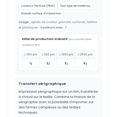
Couleurs Pantone (PMS)
Tout type de matériau
Grande surface d'impression
Usage :
aplats de couleur, grandes surfaces, textiles
et plastiques ·
Couleurs max :
7
Délai de production indicatif
(jours ouvrés après
validation BAT)
≤ 250 pcs
≤ 500 pcs
≤ 1000 pcs
≤ 2500 pcs
1 j
2 j
3 j
6 j
Transfert sérigraphique
Impression sérigraphique sur un film, transférée
à chaud sur le textile. Combine la finesse de la
sérigraphie avec la possibilité d'imprimer sur
des formes complexes ou des textiles
techniques.