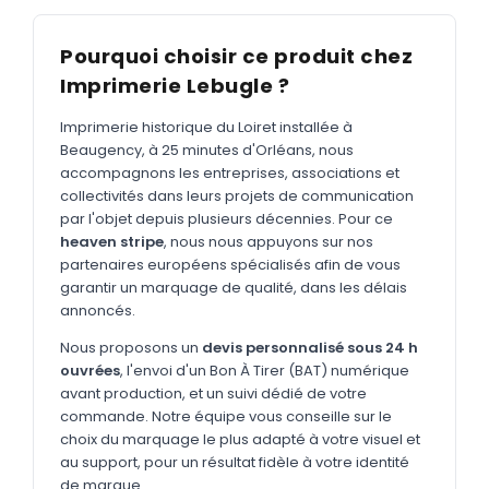
MARQUAGE TEXTILE
Tee-shirts
Nouveau
Pourquoi choisir ce produit chez
Imprimerie Lebugle ?
Polos
Nouveau
Sweatshirts
Imprimerie historique du Loiret installée à
Nouveau
Beaugency, à 25 minutes d'Orléans, nous
GOODIES
accompagnons les entreprises, associations et
collectivités dans leurs projets de communication
Catalogue complet
Nouveau
par l'objet depuis plusieurs décennies. Pour ce
heaven stripe
, nous nous appuyons sur nos
Bureau & écriture
partenaires européens spécialisés afin de vous
Sacs & voyages
garantir un marquage de qualité, dans les délais
annoncés.
Verres & déjeuner
Nous proposons un
devis personnalisé sous 24 h
Technologie
ouvrées
, l'envoi d'un Bon À Tirer (BAT) numérique
avant production, et un suivi dédié de votre
Vêtements
commande. Notre équipe vous conseille sur le
choix du marquage le plus adapté à votre visuel et
Outils & porte-clés
au support, pour un résultat fidèle à votre identité
Cuisine
de marque.