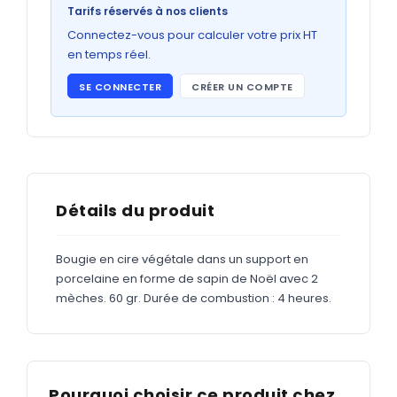
Bons de commande
Tarifs réservés à nos clients
GRAND FORMAT
Connectez-vous pour calculer votre prix HT
en temps réel.
Posters
SE CONNECTER
CRÉER UN COMPTE
Abribus
Plans
Bâche
Panneaux
Détails du produit
Bougie en cire végétale dans un support en
ADHÉSIFS
porcelaine en forme de sapin de Noël avec 2
mèches. 60 gr. Durée de combustion : 4 heures.
Étiquettes adhésives
Étiquettes adhésives en bobine
Adhésifs vitrine
Pourquoi choisir ce produit chez