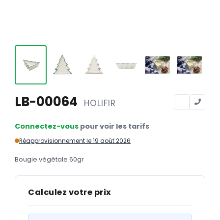
Calendriers
Calendriers bancaires
BUREAUTIQUE
Tête de lettre
Enveloppes
Sous-mains
LB-00064
HOLIFIR
Bloc-notes
Connectez-vous
pour voir les tarifs
Chemises
Réapprovisionnement le 19 août 2026
Pochettes administratives
Bougie végétale 60gr
Tampons
Liasses
Calculez votre prix
Carnets