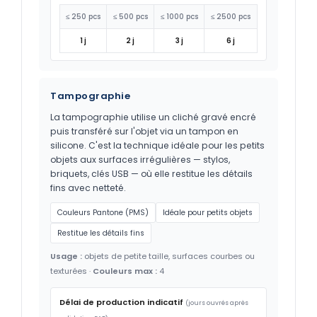
≤ 250 pcs
≤ 500 pcs
≤ 1000 pcs
≤ 2500 pcs
1 j
2 j
3 j
6 j
Tampographie
La tampographie utilise un cliché gravé encré
puis transféré sur l'objet via un tampon en
silicone. C'est la technique idéale pour les petits
objets aux surfaces irrégulières — stylos,
briquets, clés USB — où elle restitue les détails
fins avec netteté.
Couleurs Pantone (PMS)
Idéale pour petits objets
Restitue les détails fins
Usage :
objets de petite taille, surfaces courbes ou
texturées ·
Couleurs max :
4
Délai de production indicatif
(jours ouvrés après