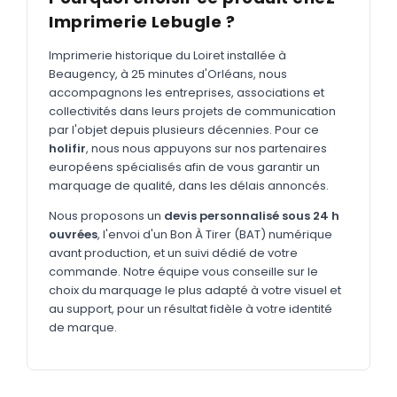
MARQUAGE TEXTILE
Imprimerie Lebugle ?
Tee-shirts
Nouveau
Imprimerie historique du Loiret installée à
Polos
Nouveau
Beaugency, à 25 minutes d'Orléans, nous
accompagnons les entreprises, associations et
Sweatshirts
Nouveau
collectivités dans leurs projets de communication
par l'objet depuis plusieurs décennies. Pour ce
GOODIES
holifir
, nous nous appuyons sur nos partenaires
Catalogue complet
européens spécialisés afin de vous garantir un
Nouveau
marquage de qualité, dans les délais annoncés.
Bureau & écriture
Nous proposons un
devis personnalisé sous 24 h
Sacs & voyages
ouvrées
, l'envoi d'un Bon À Tirer (BAT) numérique
avant production, et un suivi dédié de votre
Verres & déjeuner
commande. Notre équipe vous conseille sur le
choix du marquage le plus adapté à votre visuel et
Technologie
au support, pour un résultat fidèle à votre identité
Vêtements
de marque.
Outils & porte-clés
Cuisine