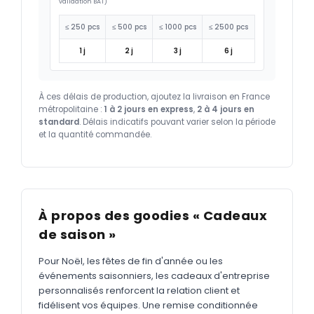
validation BAT)
≤ 250 pcs
≤ 500 pcs
≤ 1000 pcs
≤ 2500 pcs
1 j
2 j
3 j
6 j
À ces délais de production, ajoutez la livraison en France
métropolitaine :
1 à 2 jours en express
,
2 à 4 jours en
standard
. Délais indicatifs pouvant varier selon la période
et la quantité commandée.
À propos des goodies « Cadeaux
de saison »
Pour Noël, les fêtes de fin d'année ou les
événements saisonniers, les cadeaux d'entreprise
personnalisés renforcent la relation client et
fidélisent vos équipes. Une remise conditionnée