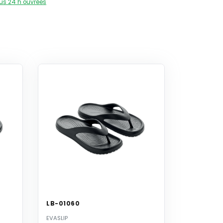
us 24 h ouvrées
LB-01060
EVASLIP