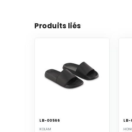
Produits liés
LB-00566
LB-
KOLAM
HON