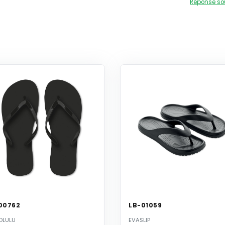
Réponse so
00762
LB-01059
OLULU
EVASLIP