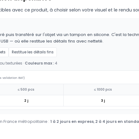
s avec ce produit, à choisir selon votre visuel et le rendu so
é puis transféré sur l'objet via un tampon en silicone. C'est la techn
 USB — où elle restitue les détails fins avec netteté.
jets
Restitue les détails fins
ou texturées ·
Couleurs max :
4
s validation BAT)
≤ 500 pcs
≤ 1000 pcs
2 j
3 j
en France métropolitaine :
1 à 2 jours en express
,
2 à 4 jours en stand