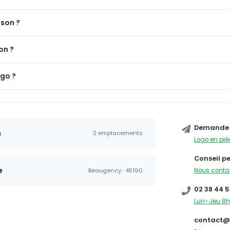
ison ?
on ?
ogo ?
Demande 
n
2 emplacements
Logo en piè
Conseil p
e
Nous conta
Beaugency · 45190
02 38 44 5
Lun–Jeu 8h
contact@