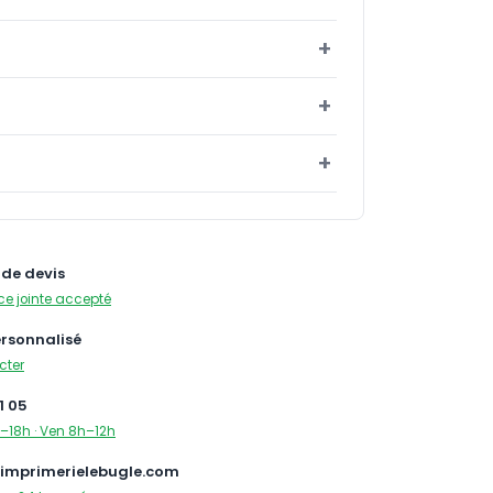
de devis
ce jointe accepté
ersonnalisé
cter
1 05
–18h · Ven 8h–12h
imprimerielebugle.com