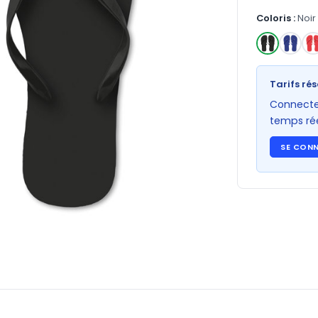
Coloris :
Noir
✓
Tarifs rés
Connectez
temps rée
SE CON