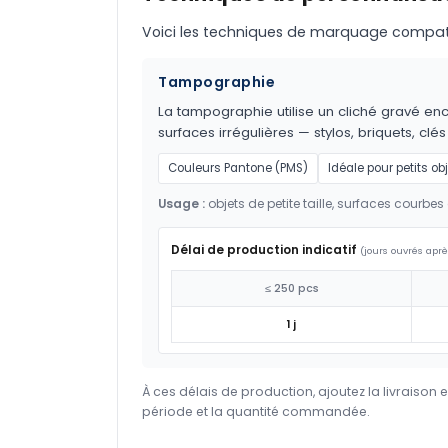
Voici les techniques de marquage compatible
Tampographie
La tampographie utilise un cliché gravé encr
surfaces irrégulières — stylos, briquets, clés
Couleurs Pantone (PMS)
Idéale pour petits ob
Usage :
objets de petite taille, surfaces courbes 
Délai de production indicatif
(jours ouvrés aprè
≤ 250 pcs
1 j
À ces délais de production, ajoutez la livraison 
période et la quantité commandée.