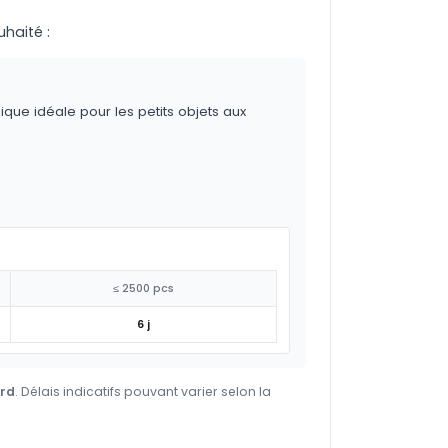
uhaité :
ique idéale pour les petits objets aux
≤ 2500 pcs
6 j
ard
. Délais indicatifs pouvant varier selon la