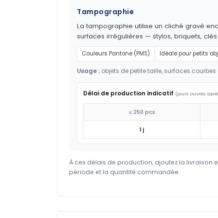
Tampographie
La tampographie utilise un cliché gravé encr
surfaces irrégulières — stylos, briquets, clés
Couleurs Pantone (PMS)
Idéale pour petits ob
Usage :
objets de petite taille, surfaces courbes 
Délai de production indicatif
(jours ouvrés aprè
≤ 250 pcs
1 j
À ces délais de production, ajoutez la livraison 
période et la quantité commandée.