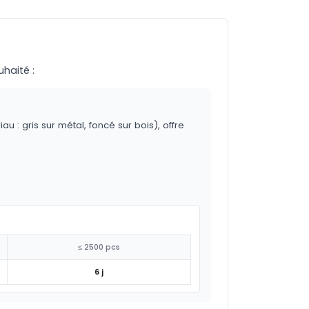
uhaité :
 : gris sur métal, foncé sur bois), offre
≤ 2500 pcs
6 j