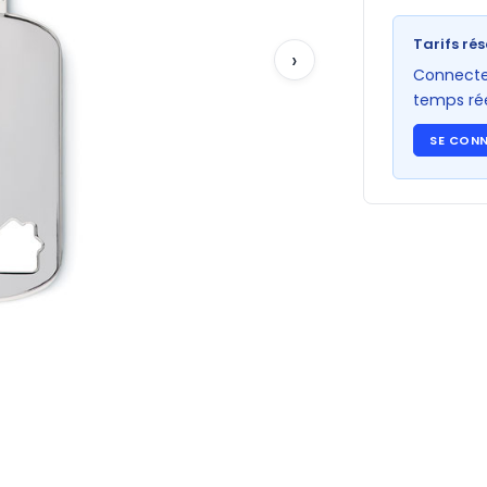
Tarifs rés
›
Connectez
temps rée
SE CON