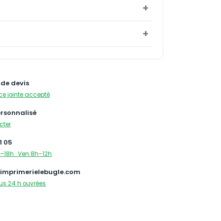
de devis
ce jointe accepté
ersonnalisé
cter
1 05
–18h · Ven 8h–12h
imprimerielebugle.com
us 24 h ouvrées