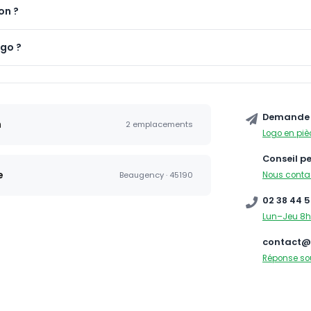
on ?
ogo ?
Demande 
n
2 emplacements
Logo en piè
Conseil p
e
Nous conta
Beaugency · 45190
02 38 44 5
Lun–Jeu 8h
contact@
Réponse so