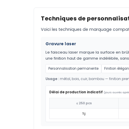
Techniques de personnalisat
Voici les techniques de marquage compatible
Gravure laser
Le faisceau laser marque la surface en brûl
une finition haut de gamme indélébile, sans
Personnalisation permanente
Finition élégan
Usage :
métal, bois, cuir, bambou — finition pr
Délai de production indicatif
(jours ouvrés aprè
≤ 250 pcs
1 j