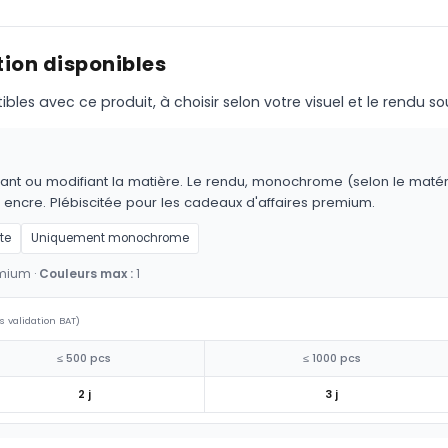
ion disponibles
s avec ce produit, à choisir selon votre visuel et le rendu so
ant ou modifiant la matière. Le rendu, monochrome (selon le matériau
 encre. Plébiscitée pour les cadeaux d'affaires premium.
te
Uniquement monochrome
emium ·
Couleurs max :
1
s validation BAT)
≤ 500 pcs
≤ 1000 pcs
2 j
3 j