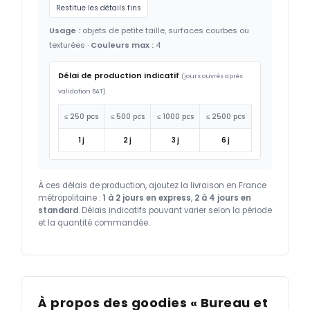
Restitue les détails fins
Usage :
objets de petite taille, surfaces courbes ou
texturées ·
Couleurs max :
4
Délai de production indicatif
(jours ouvrés après
validation BAT)
≤ 250 pcs
≤ 500 pcs
≤ 1000 pcs
≤ 2500 pcs
1 j
2 j
3 j
6 j
À ces délais de production, ajoutez la livraison en France
métropolitaine :
1 à 2 jours en express
,
2 à 4 jours en
standard
. Délais indicatifs pouvant varier selon la période
et la quantité commandée.
À propos des goodies « Bureau et