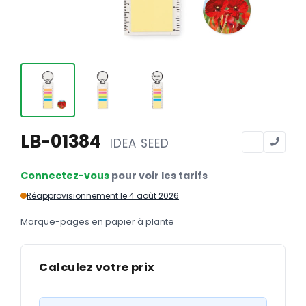
Calendriers
Calendriers bancaires
BUREAUTIQUE
Tête de lettre
Enveloppes
Sous-mains
LB-01384
IDEA SEED
Bloc-notes
Connectez-vous
pour voir les tarifs
Chemises
Réapprovisionnement le 4 août 2026
Pochettes administratives
Marque-pages en papier à plante
Tampons
Liasses
Calculez votre prix
Carnets