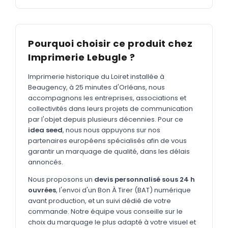
MARQUAGE TEXTILE
Tee-shirts
Nouveau
Polos
Pourquoi choisir ce produit chez
Nouveau
Imprimerie Lebugle ?
Sweatshirts
Nouveau
Imprimerie historique du Loiret installée à
GOODIES
Beaugency, à 25 minutes d'Orléans, nous
Catalogue complet
accompagnons les entreprises, associations et
Nouveau
collectivités dans leurs projets de communication
Bureau & écriture
par l'objet depuis plusieurs décennies. Pour ce
idea seed
, nous nous appuyons sur nos
Sacs & voyages
partenaires européens spécialisés afin de vous
Verres & déjeuner
garantir un marquage de qualité, dans les délais
annoncés.
Technologie
Nous proposons un
devis personnalisé sous 24 h
Vêtements
ouvrées
, l'envoi d'un Bon À Tirer (BAT) numérique
avant production, et un suivi dédié de votre
Outils & porte-clés
commande. Notre équipe vous conseille sur le
choix du marquage le plus adapté à votre visuel et
Cuisine