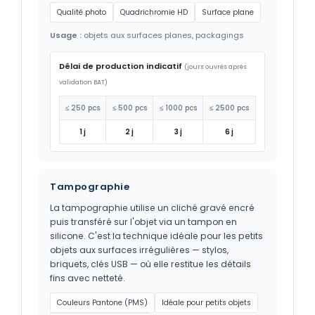
Qualité photo
Quadrichromie HD
Surface plane
Usage :
objets aux surfaces planes, packagings
Délai de production indicatif
(jours ouvrés après
validation BAT)
≤ 250 pcs
≤ 500 pcs
≤ 1000 pcs
≤ 2500 pcs
1 j
2 j
3 j
6 j
Tampographie
La tampographie utilise un cliché gravé encré
puis transféré sur l'objet via un tampon en
silicone. C'est la technique idéale pour les petits
objets aux surfaces irrégulières — stylos,
briquets, clés USB — où elle restitue les détails
fins avec netteté.
Couleurs Pantone (PMS)
Idéale pour petits objets