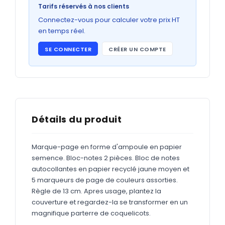
Bons de commande
Tarifs réservés à nos clients
GRAND FORMAT
Connectez-vous pour calculer votre prix HT
en temps réel.
Posters
SE CONNECTER
CRÉER UN COMPTE
Abribus
Plans
Bâche
Panneaux
Détails du produit
Marque-page en forme d'ampoule en papier
ADHÉSIFS
semence. Bloc-notes 2 pièces. Bloc de notes
autocollantes en papier recyclé jaune moyen et
Étiquettes adhésives
5 marqueurs de page de couleurs assorties.
Étiquettes adhésives en bobine
Règle de 13 cm. Apres usage, plantez la
couverture et regardez-la se transformer en un
Adhésifs vitrine
magnifique parterre de coquelicots.