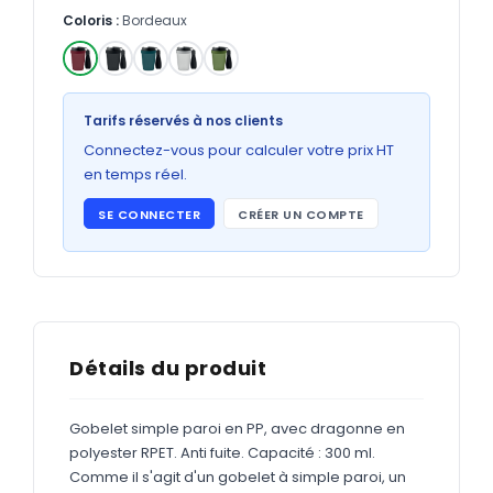
Bons de commande
Coloris :
Bordeaux
GRAND FORMAT
Posters
✓
Tarifs réservés à nos clients
Abribus
Connectez-vous pour calculer votre prix HT
Plans
en temps réel.
Bâche
SE CONNECTER
CRÉER UN COMPTE
Panneaux
ADHÉSIFS
Détails du produit
Étiquettes adhésives
Étiquettes adhésives en bobine
Gobelet simple paroi en PP, avec dragonne en
polyester RPET. Anti fuite. Capacité : 300 ml.
Adhésifs vitrine
Comme il s'agit d'un gobelet à simple paroi, un