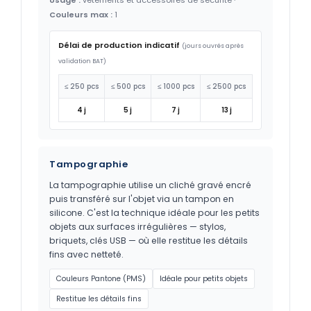
Couleurs max :
1
Délai de production indicatif
(jours ouvrés après
validation BAT)
≤ 250 pcs
≤ 500 pcs
≤ 1000 pcs
≤ 2500 pcs
4 j
5 j
7 j
13 j
Tampographie
La tampographie utilise un cliché gravé encré
puis transféré sur l'objet via un tampon en
silicone. C'est la technique idéale pour les petits
objets aux surfaces irrégulières — stylos,
briquets, clés USB — où elle restitue les détails
fins avec netteté.
Couleurs Pantone (PMS)
Idéale pour petits objets
Restitue les détails fins