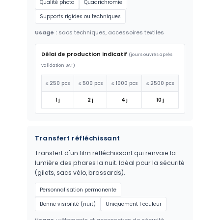
Qualité photo
Quadrichromie
Supports rigides ou techniques
Usage :
sacs techniques, accessoires textiles
Délai de production indicatif
(jours ouvrés après
validation BAT)
≤ 250 pcs
≤ 500 pcs
≤ 1000 pcs
≤ 2500 pcs
1 j
2 j
4 j
10 j
Transfert réfléchissant
Transfert d'un film réfléchissant qui renvoie la
lumière des phares la nuit. Idéal pour la sécurité
(gilets, sacs vélo, brassards).
Personnalisation permanente
Bonne visibilité (nuit)
Uniquement 1 couleur
Usage :
vêtements et accessoires de sécurité ·