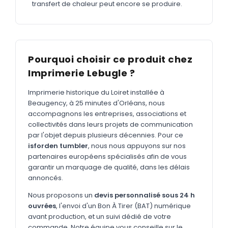
MARQUAGE TEXTILE
transfert de chaleur peut encore se produire.
Tee-shirts
Nouveau
Polos
Nouveau
Sweatshirts
Pourquoi choisir ce produit chez
Nouveau
Imprimerie Lebugle ?
GOODIES
Imprimerie historique du Loiret installée à
Catalogue complet
Nouveau
Beaugency, à 25 minutes d'Orléans, nous
accompagnons les entreprises, associations et
Bureau & écriture
collectivités dans leurs projets de communication
Sacs & voyages
par l'objet depuis plusieurs décennies. Pour ce
isforden tumbler
, nous nous appuyons sur nos
Verres & déjeuner
partenaires européens spécialisés afin de vous
garantir un marquage de qualité, dans les délais
Technologie
annoncés.
Vêtements
Nous proposons un
devis personnalisé sous 24 h
Outils & porte-clés
ouvrées
, l'envoi d'un Bon À Tirer (BAT) numérique
avant production, et un suivi dédié de votre
Cuisine
commande. Notre équipe vous conseille sur le