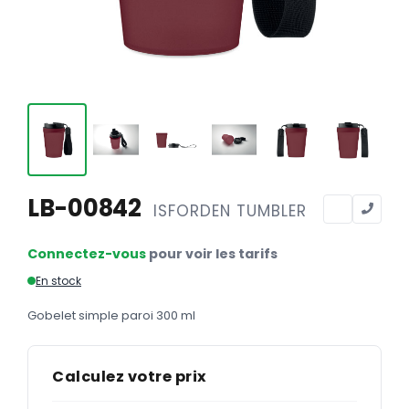
Calendriers
Calendriers bancaires
BUREAUTIQUE
Tête de lettre
Enveloppes
Sous-mains
LB-00842
ISFORDEN TUMBLER
Bloc-notes
Chemises
Connectez-vous
pour voir les tarifs
Pochettes administratives
En stock
Tampons
Gobelet simple paroi 300 ml
Liasses
Calculez votre prix
Carnets