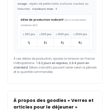
Usage :
objets de petite taille, surfaces courbes ou
texturées ·
Couleurs max :
4
Délai de production indicatif
(jours ouvrés après
validation BAT)
≤ 250 pcs
≤ 500 pcs
≤ 1000 pcs
≤ 2500 pcs
1 j
2 j
3 j
6 j
À ces délais de production, ajoutez la livraison en France
métropolitaine :
1 à 2 jours en express
,
2 à 4 jours en
standard
. Délais indicatifs pouvant varier selon la période
et la quantité commandée.
À propos des goodies « Verres et
articles pour le déjeuner »