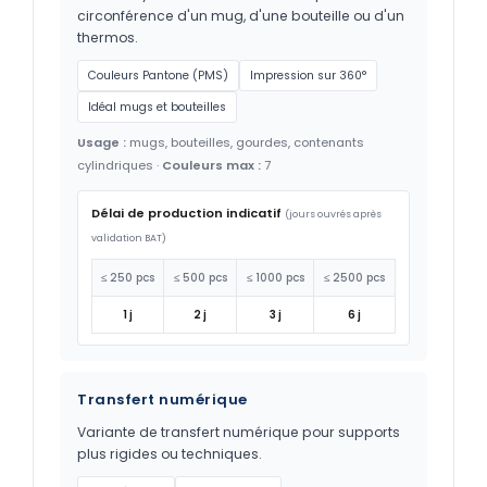
circonférence d'un mug, d'une bouteille ou d'un
thermos.
Couleurs Pantone (PMS)
Impression sur 360°
Idéal mugs et bouteilles
Usage :
mugs, bouteilles, gourdes, contenants
cylindriques ·
Couleurs max :
7
Délai de production indicatif
(jours ouvrés après
validation BAT)
≤ 250 pcs
≤ 500 pcs
≤ 1000 pcs
≤ 2500 pcs
1 j
2 j
3 j
6 j
Transfert numérique
Variante de transfert numérique pour supports
plus rigides ou techniques.