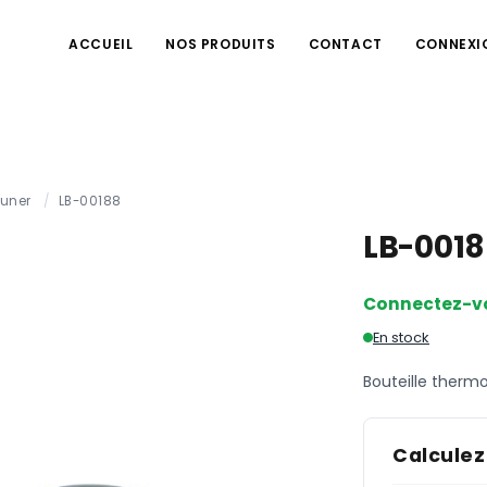
ACCUEIL
NOS PRODUITS
CONTACT
CONNEXI
euner
/
LB-00188
LB-001
Connectez-v
En stock
Bouteille thermo
Calculez