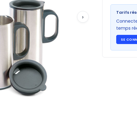
Tarifs rés
›
Connectez
temps rée
SE CON