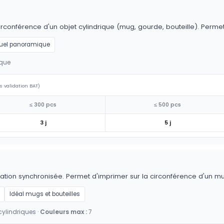
irconférence d'un objet cylindrique (mug, gourde, bouteille). Permet 
uel panoramique
ique
s validation BAT)
≤ 300 pcs
≤ 500 pcs
3 j
5 j
tation synchronisée. Permet d'imprimer sur la circonférence d'un mu
Idéal mugs et bouteilles
ylindriques ·
Couleurs max :
7