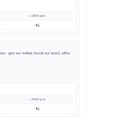
≤ 2500 pcs
6 j
 : gris sur métal, foncé sur bois), offre
≤ 2500 pcs
6 j