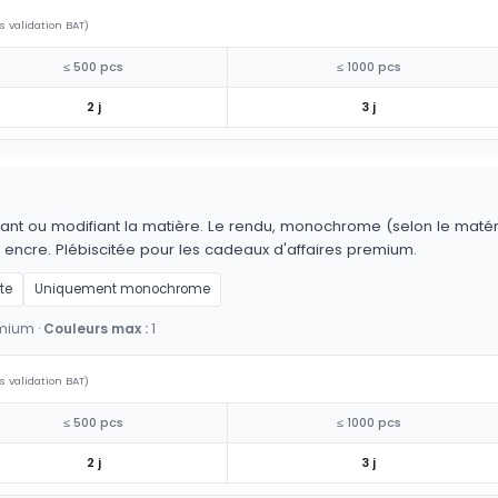
s validation BAT)
≤ 500 pcs
≤ 1000 pcs
2 j
3 j
ant ou modifiant la matière. Le rendu, monochrome (selon le matériau
 encre. Plébiscitée pour les cadeaux d'affaires premium.
te
Uniquement monochrome
emium ·
Couleurs max :
1
s validation BAT)
≤ 500 pcs
≤ 1000 pcs
2 j
3 j