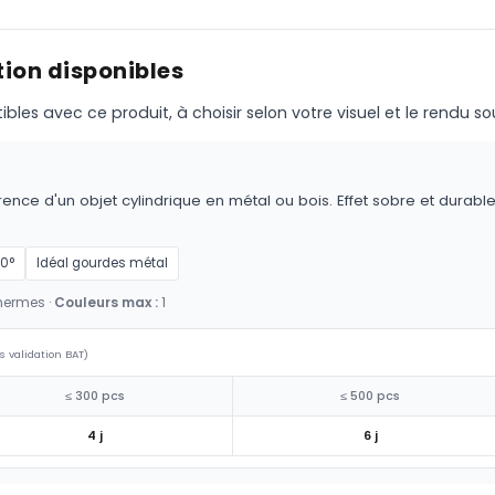
ion disponibles
s avec ce produit, à choisir selon votre visuel et le rendu so
ence d'un objet cylindrique en métal ou bois. Effet sobre et durable,
60°
Idéal gourdes métal
hermes ·
Couleurs max :
1
s validation BAT)
≤ 300 pcs
≤ 500 pcs
4 j
6 j