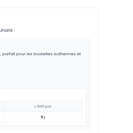
uhaité :
 parfait pour les bouteilles isothermes et
≤ 1000 pcs
11 j