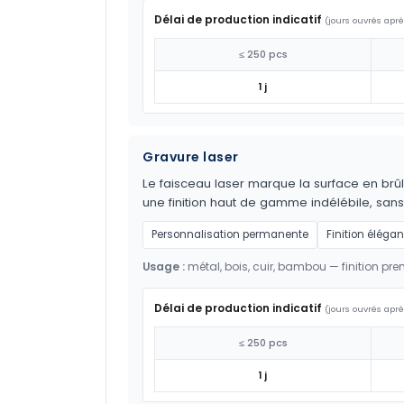
Délai de production indicatif
(jours ouvrés aprè
≤ 250 pcs
1 j
Gravure laser
Le faisceau laser marque la surface en brûl
une finition haut de gamme indélébile, sans
Personnalisation permanente
Finition élégan
Usage :
métal, bois, cuir, bambou — finition pr
Délai de production indicatif
(jours ouvrés aprè
≤ 250 pcs
1 j