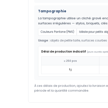
Tampographie
La tampographie utilise un cliché gravé encr
surfaces irrégulières — stylos, briquets, clés
Couleurs Pantone (PMS)
Idéale pour petits ob
Usage :
objets de petite taille, surfaces courbes 
Délai de production indicatif
(jours ouvrés aprè
≤ 250 pcs
1 j
À ces délais de production, ajoutez la livraison 
période et la quantité commandée.