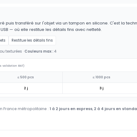
é puis transféré sur l'objet via un tampon en silicone. C'est la techn
 USB — où elle restitue les détails fins avec netteté.
jets
Restitue les détails fins
ou texturées ·
Couleurs max :
4
s validation BAT)
≤ 500 pcs
≤ 1000 pcs
2 j
3 j
en France métropolitaine :
1 à 2 jours en express
,
2 à 4 jours en stand