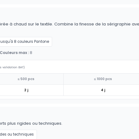
érée à chaud sur le textile. Combine la finesse de la sérigraphie av
Jusqu'à 8 couleurs Pantone
Couleurs max :
8
s validation BAT)
≤ 500 pcs
≤ 1000 pcs
2 j
4 j
ts plus rigides ou techniques.
ides ou techniques