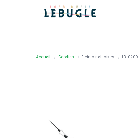
Accueil
/
Goodies
/
Plein air et loisirs
/
LB-020