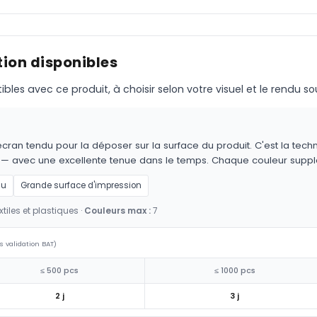
ion disponibles
s avec ce produit, à choisir selon votre visuel et le rendu so
cran tendu pour la déposer sur la surface du produit. C'est la techn
es — avec une excellente tenue dans le temps. Chaque couleur supp
au
Grande surface d'impression
tiles et plastiques ·
Couleurs max :
7
s validation BAT)
≤ 500 pcs
≤ 1000 pcs
2 j
3 j