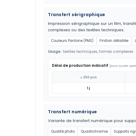
Transfert sérigraphique
Impression sérigraphique sur un film, transf
complexes ou des textiles techniques.
Couleurs Pantone (PMS)
Finition détaillée
Usage :
textiles techniques, formes complexes ·
Délai de production indicatif
(jours ouvrés aprè
≤ 250 pcs
1 j
Transfert numérique
Variante de transfert numérique pour suppor
Qualité photo
Quadrichromie
Supports rig