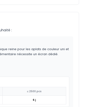
uhaité :
ique reine pour les aplats de couleur uni et
lémentaire nécessite un écran dédié.
≤ 2500 pcs
6 j