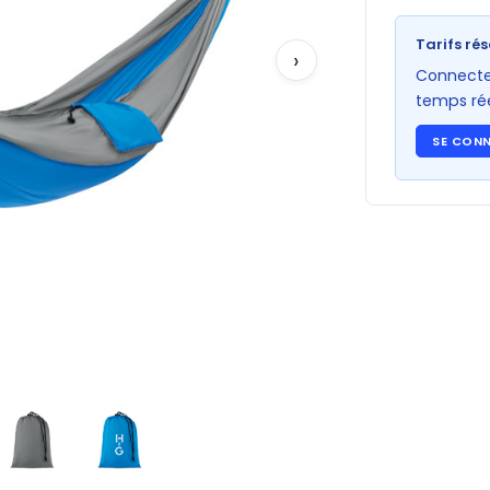
Tarifs rés
›
Connectez
temps rée
SE CON