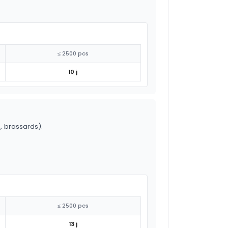
≤ 2500 pcs
10 j
o, brassards).
≤ 2500 pcs
13 j