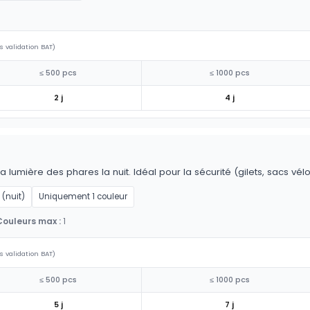
s validation BAT)
≤ 500 pcs
≤ 1000 pcs
2 j
4 j
la lumière des phares la nuit. Idéal pour la sécurité (gilets, sacs vél
 (nuit)
Uniquement 1 couleur
Couleurs max :
1
s validation BAT)
≤ 500 pcs
≤ 1000 pcs
5 j
7 j