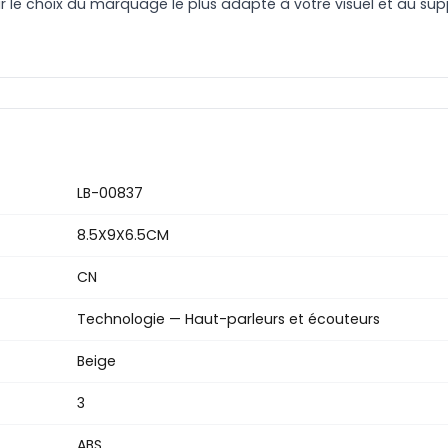
le choix du marquage le plus adapté à votre visuel et au suppo
LB-00837
8.5X9X6.5CM
CN
Technologie — Haut-parleurs et écouteurs
Beige
3
ABS