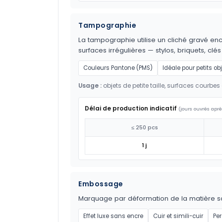
Tampographie
La tampographie utilise un cliché gravé encr
surfaces irrégulières — stylos, briquets, clés
Couleurs Pantone (PMS)
Idéale pour petits ob
Usage :
objets de petite taille, surfaces courbes 
Délai de production indicatif
(jours ouvrés aprè
≤ 250 pcs
1 j
Embossage
Marquage par déformation de la matière sous 
Effet luxe sans encre
Cuir et simili-cuir
Pe