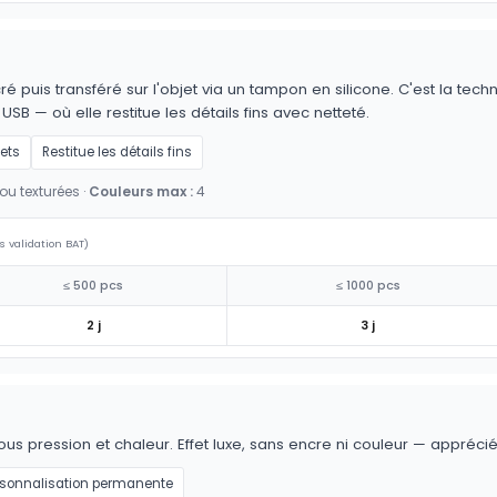
é puis transféré sur l'objet via un tampon en silicone. C'est la techn
 USB — où elle restitue les détails fins avec netteté.
jets
Restitue les détails fins
ou texturées ·
Couleurs max :
4
s validation BAT)
≤ 500 pcs
≤ 1000 pcs
2 j
3 j
pression et chaleur. Effet luxe, sans encre ni couleur — apprécié sur
rsonnalisation permanente