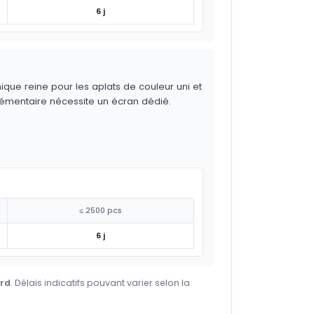
6 j
ique reine pour les aplats de couleur uni et
lémentaire nécessite un écran dédié.
≤ 2500 pcs
6 j
ard
. Délais indicatifs pouvant varier selon la