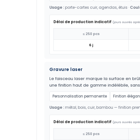
Usage :
porte-cartes cuir, agendas, étuis ·
Coul
Délai de production indicatif
(jours ouvrés aprè
≤ 250 pcs
6 j
Gravure laser
Le faisceau laser marque la surface en brûl
une finition haut de gamme indélébile, sans
Personnalisation permanente
Finition élégan
Usage :
métal, bois, cuir, bambou — finition pr
Délai de production indicatif
(jours ouvrés aprè
≤ 250 pcs