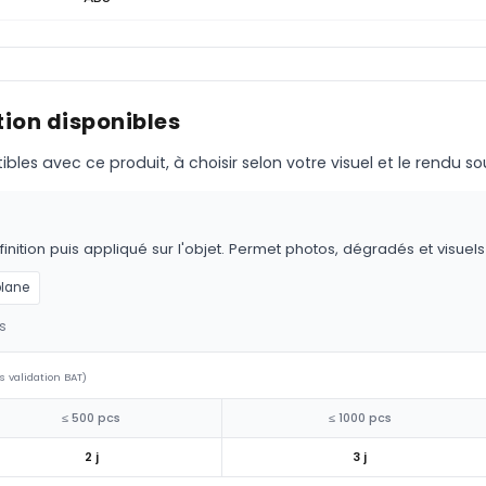
ion disponibles
s avec ce produit, à choisir selon votre visuel et le rendu so
nition puis appliqué sur l'objet. Permet photos, dégradés et visuel
plane
s
s validation BAT)
≤ 500 pcs
≤ 1000 pcs
2 j
3 j