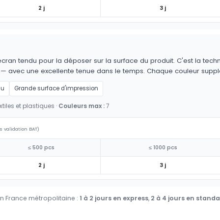
2 j
3 j
cran tendu pour la déposer sur la surface du produit. C'est la techn
es — avec une excellente tenue dans le temps. Chaque couleur supp
au
Grande surface d'impression
tiles et plastiques ·
Couleurs max :
7
s validation BAT)
≤ 500 pcs
≤ 1000 pcs
2 j
3 j
en France métropolitaine :
1 à 2 jours en express
,
2 à 4 jours en stand