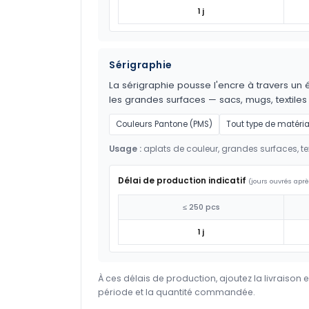
1 j
Sérigraphie
La sérigraphie pousse l'encre à travers un é
les grandes surfaces — sacs, mugs, textil
Couleurs Pantone (PMS)
Tout type de matéri
Usage :
aplats de couleur, grandes surfaces, tex
Délai de production indicatif
(jours ouvrés aprè
≤ 250 pcs
1 j
À ces délais de production, ajoutez la livraison 
période et la quantité commandée.