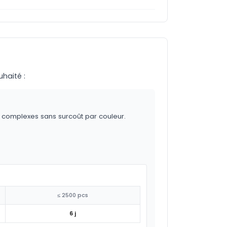
uhaité :
s complexes sans surcoût par couleur.
≤ 2500 pcs
6 j