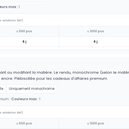
eurs max :
1
s validation BAT)
≤ 500 pcs
≤ 1000 pcs
6 j
6 j
ant ou modifiant la matière. Le rendu, monochrome (selon le matériau
 encre. Plébiscitée pour les cadeaux d'affaires premium.
te
Uniquement monochrome
emium ·
Couleurs max :
1
s validation BAT)
≤ 500 pcs
≤ 1000 pcs