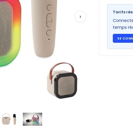
Tarifs rés
›
Connectez
temps rée
SE CON