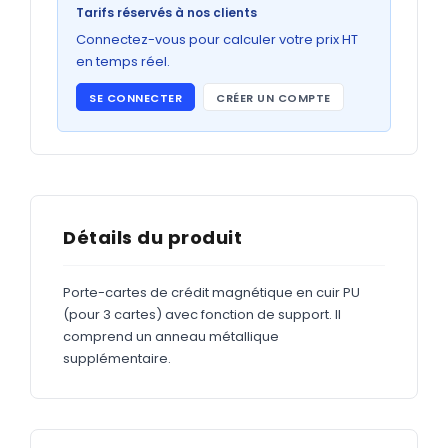
Bons de commande
Tarifs réservés à nos clients
GRAND FORMAT
Connectez-vous pour calculer votre prix HT
en temps réel.
Posters
SE CONNECTER
CRÉER UN COMPTE
Abribus
Plans
Bâche
Panneaux
Détails du produit
Porte-cartes de crédit magnétique en cuir PU
ADHÉSIFS
(pour 3 cartes) avec fonction de support. Il
comprend un anneau métallique
Étiquettes adhésives
supplémentaire.
Étiquettes adhésives en bobine
Adhésifs vitrine