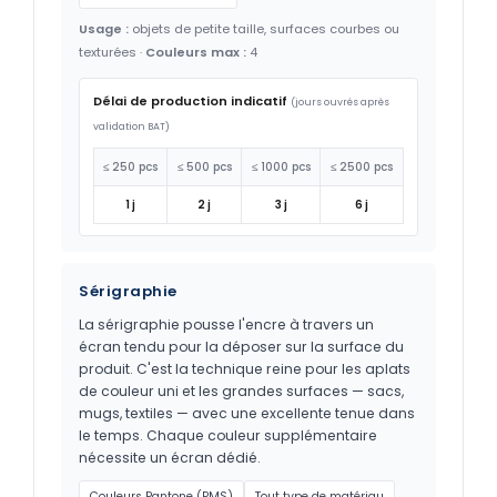
Usage :
objets de petite taille, surfaces courbes ou
texturées ·
Couleurs max :
4
Délai de production indicatif
(jours ouvrés après
validation BAT)
≤ 250 pcs
≤ 500 pcs
≤ 1000 pcs
≤ 2500 pcs
1 j
2 j
3 j
6 j
Sérigraphie
La sérigraphie pousse l'encre à travers un
écran tendu pour la déposer sur la surface du
produit. C'est la technique reine pour les aplats
de couleur uni et les grandes surfaces — sacs,
mugs, textiles — avec une excellente tenue dans
le temps. Chaque couleur supplémentaire
nécessite un écran dédié.
Couleurs Pantone (PMS)
Tout type de matériau