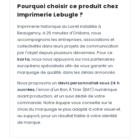
MARQUAGE TEXTILE
Pourquoi choisir ce produit chez
Tee-shirts
Imprimerie Lebugle ?
Nouveau
Polos
Nouveau
Imprimerie historique du Loiret installée à
Beaugency, à 25 minutes d'Orléans, nous
Sweatshirts
Nouveau
accompagnons les entreprises, associations et
collectivités dans leurs projets de communication
GOODIES
par l'objet depuis plusieurs décennies. Pour ce
Catalogue complet
karta
, nous nous appuyons sur nos partenaires
Nouveau
européens spécialisés afin de vous garantir un
Bureau & écriture
marquage de qualité, dans les délais annoncés.
Sacs & voyages
Nous proposons un
devis personnalisé sous 24 h
ouvrées
, l'envoi d'un Bon À Tirer (BAT) numérique
Verres & déjeuner
avant production, et un suivi dédié de votre
commande. Notre équipe vous conseille sur le
Technologie
choix du marquage le plus adapté à votre visuel et
Vêtements
au support, pour un résultat fidèle à votre identité
de marque.
Outils & porte-clés
Cuisine