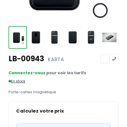
Calendriers
Calendriers bancaires
BUREAUTIQUE
Tête de lettre
Enveloppes
Sous-mains
LB-00943
KARTA
Bloc-notes
Connectez-vous
pour voir les tarifs
Chemises
En stock
Pochettes administratives
Porte-cartes magnétique
Tampons
Liasses
Calculez votre prix
Carnets