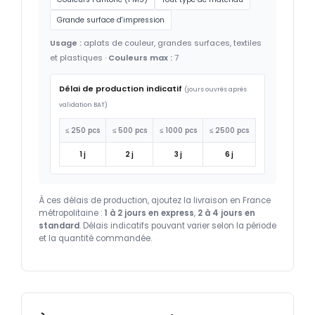
Grande surface d'impression
Usage :
aplats de couleur, grandes surfaces, textiles
et plastiques ·
Couleurs max :
7
Délai de production indicatif
(jours ouvrés après
validation BAT)
≤ 250 pcs
≤ 500 pcs
≤ 1000 pcs
≤ 2500 pcs
1 j
2 j
3 j
6 j
À ces délais de production, ajoutez la livraison en France
métropolitaine :
1 à 2 jours en express
,
2 à 4 jours en
standard
. Délais indicatifs pouvant varier selon la période
et la quantité commandée.