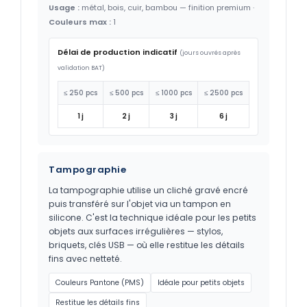
Usage :
métal, bois, cuir, bambou — finition premium ·
Couleurs max :
1
Délai de production indicatif
(jours ouvrés après
validation BAT)
≤ 250 pcs
≤ 500 pcs
≤ 1000 pcs
≤ 2500 pcs
1 j
2 j
3 j
6 j
Tampographie
La tampographie utilise un cliché gravé encré
puis transféré sur l'objet via un tampon en
silicone. C'est la technique idéale pour les petits
objets aux surfaces irrégulières — stylos,
briquets, clés USB — où elle restitue les détails
fins avec netteté.
Couleurs Pantone (PMS)
Idéale pour petits objets
Restitue les détails fins