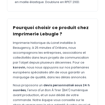
MARQUAGE TEXTILE
en maille élastique. Doublure en RPET 210D.
Tee-shirts
Nouveau
Polos
Nouveau
Sweatshirts
Pourquoi choisir ce produit chez
Nouveau
Imprimerie Lebugle ?
GOODIES
Imprimerie historique du Loiret installée à
Catalogue complet
Nouveau
Beaugency, à 25 minutes d'Orléans, nous
Bureau & écriture
accompagnons les entreprises, associations et
collectivités dans leurs projets de communication
Sacs & voyages
par l'objet depuis plusieurs décennies. Pour ce
korovin
, nous nous appuyons sur nos partenaires
Verres & déjeuner
européens spécialisés afin de vous garantir un
marquage de qualité, dans les délais annoncés.
Technologie
Nous proposons un
devis personnalisé sous 24 h
Vêtements
ouvrées
, l'envoi d'un Bon À Tirer (BAT) numérique
Outils & porte-clés
avant production, et un suivi dédié de votre
commande. Notre équipe vous conseille sur le
Cuisine
choix du marquage le plus adapté à votre visuel et