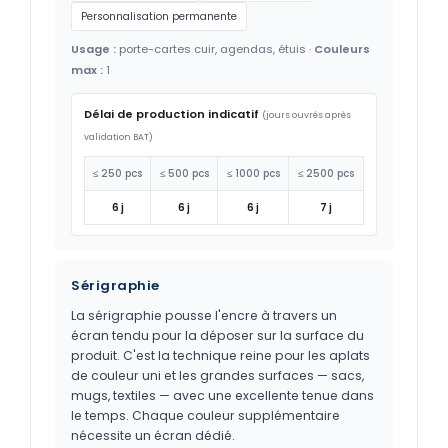
Personnalisation permanente
Usage :
porte-cartes cuir, agendas, étuis ·
Couleurs
max :
1
Délai de production indicatif
(jours ouvrés après
validation BAT)
≤ 250 pcs
≤ 500 pcs
≤ 1000 pcs
≤ 2500 pcs
6 j
6 j
6 j
7 j
Sérigraphie
La sérigraphie pousse l'encre à travers un
écran tendu pour la déposer sur la surface du
produit. C'est la technique reine pour les aplats
de couleur uni et les grandes surfaces — sacs,
mugs, textiles — avec une excellente tenue dans
le temps. Chaque couleur supplémentaire
nécessite un écran dédié.