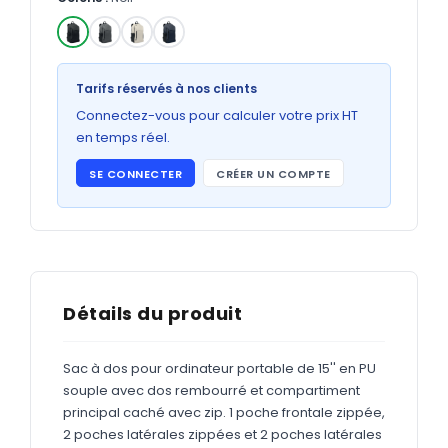
Bons de commande
GRAND FORMAT
✓
Posters
Tarifs réservés à nos clients
Abribus
Connectez-vous pour calculer votre prix HT
en temps réel.
Plans
SE CONNECTER
CRÉER UN COMPTE
Bâche
Panneaux
ADHÉSIFS
Détails du produit
Étiquettes adhésives
Sac à dos pour ordinateur portable de 15'' en PU
Étiquettes adhésives en bobine
souple avec dos rembourré et compartiment
Adhésifs vitrine
principal caché avec zip. 1 poche frontale zippée,
2 poches latérales zippées et 2 poches latérales