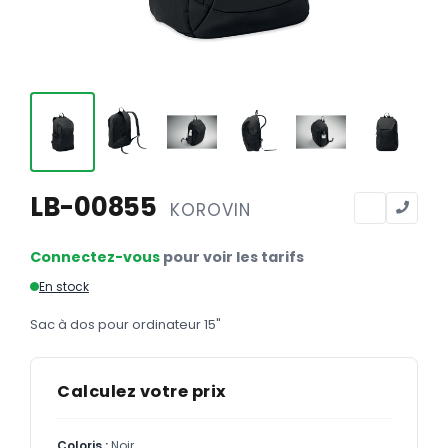
Calendriers
Calendriers bancaires
BUREAUTIQUE
Tête de lettre
Enveloppes
Sous-mains
LB-00855
KOROVIN
Bloc-notes
Connectez-vous
pour voir les tarifs
Chemises
En stock
Pochettes administratives
Sac à dos pour ordinateur 15"
Tampons
Liasses
Calculez votre prix
Carnets
Coloris :
Noir