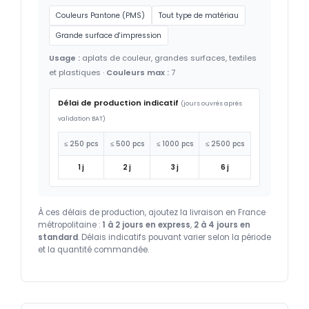
Couleurs Pantone (PMS)
Tout type de matériau
Grande surface d'impression
Usage :
aplats de couleur, grandes surfaces, textiles
et plastiques ·
Couleurs max :
7
Délai de production indicatif
(jours ouvrés après
validation BAT)
≤ 250 pcs
≤ 500 pcs
≤ 1000 pcs
≤ 2500 pcs
1 j
2 j
3 j
6 j
À ces délais de production, ajoutez la livraison en France
métropolitaine :
1 à 2 jours en express
,
2 à 4 jours en
standard
. Délais indicatifs pouvant varier selon la période
et la quantité commandée.