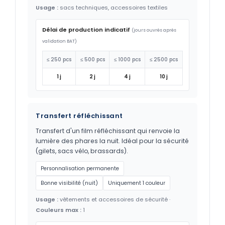
Usage :
sacs techniques, accessoires textiles
Délai de production indicatif
(jours ouvrés après
validation BAT)
≤ 250 pcs
≤ 500 pcs
≤ 1000 pcs
≤ 2500 pcs
1 j
2 j
4 j
10 j
Transfert réfléchissant
Transfert d'un film réfléchissant qui renvoie la
lumière des phares la nuit. Idéal pour la sécurité
(gilets, sacs vélo, brassards).
Personnalisation permanente
Bonne visibilité (nuit)
Uniquement 1 couleur
Usage :
vêtements et accessoires de sécurité ·
Couleurs max :
1