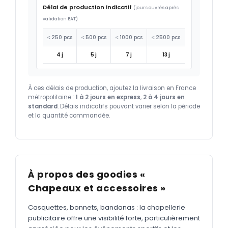
Délai de production indicatif
(jours ouvrés après
validation BAT)
≤ 250 pcs
≤ 500 pcs
≤ 1000 pcs
≤ 2500 pcs
4 j
5 j
7 j
13 j
À ces délais de production, ajoutez la livraison en France
métropolitaine :
1 à 2 jours en express
,
2 à 4 jours en
standard
. Délais indicatifs pouvant varier selon la période
et la quantité commandée.
À propos des goodies «
Chapeaux et accessoires »
Casquettes, bonnets, bandanas : la chapellerie
publicitaire offre une visibilité forte, particulièrement