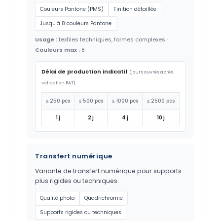
Couleurs Pantone (PMS)
Finition détaillée
Jusqu'à 8 couleurs Pantone
Usage :
textiles techniques, formes complexes ·
Couleurs max :
8
Délai de production indicatif
(jours ouvrés après
validation BAT)
≤ 250 pcs
≤ 500 pcs
≤ 1000 pcs
≤ 2500 pcs
1 j
2 j
4 j
10 j
Transfert numérique
Variante de transfert numérique pour supports
plus rigides ou techniques.
Qualité photo
Quadrichromie
Supports rigides ou techniques