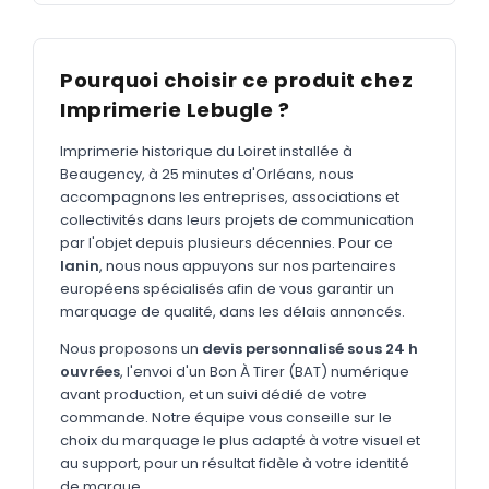
MARQUAGE TEXTILE
Tee-shirts
Nouveau
Pourquoi choisir ce produit chez
Polos
Nouveau
Imprimerie Lebugle ?
Sweatshirts
Nouveau
Imprimerie historique du Loiret installée à
GOODIES
Beaugency, à 25 minutes d'Orléans, nous
accompagnons les entreprises, associations et
Catalogue complet
Nouveau
collectivités dans leurs projets de communication
par l'objet depuis plusieurs décennies. Pour ce
Bureau & écriture
lanin
, nous nous appuyons sur nos partenaires
Sacs & voyages
européens spécialisés afin de vous garantir un
marquage de qualité, dans les délais annoncés.
Verres & déjeuner
Nous proposons un
devis personnalisé sous 24 h
Technologie
ouvrées
, l'envoi d'un Bon À Tirer (BAT) numérique
avant production, et un suivi dédié de votre
Vêtements
commande. Notre équipe vous conseille sur le
choix du marquage le plus adapté à votre visuel et
Outils & porte-clés
au support, pour un résultat fidèle à votre identité
Cuisine
de marque.