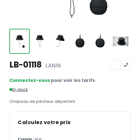
Calendriers
Calendriers bancaires
BUREAUTIQUE
Tête de lettre
Enveloppes
Sous-mains
LB-01118
LANIN
Bloc-notes
Connectez-vous
pour voir les tarifs
Chemises
En stock
Pochettes administratives
Chapeau de pêcheur déperlant
Tampons
Liasses
Calculez votre prix
Carnets
Coloris :
Noir