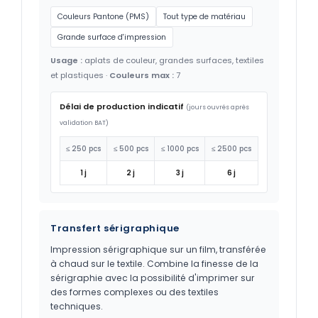
Couleurs Pantone (PMS)
Tout type de matériau
Grande surface d'impression
Usage :
aplats de couleur, grandes surfaces, textiles
et plastiques ·
Couleurs max :
7
Délai de production indicatif
(jours ouvrés après
validation BAT)
≤ 250 pcs
≤ 500 pcs
≤ 1000 pcs
≤ 2500 pcs
1 j
2 j
3 j
6 j
Transfert sérigraphique
Impression sérigraphique sur un film, transférée
à chaud sur le textile. Combine la finesse de la
sérigraphie avec la possibilité d'imprimer sur
des formes complexes ou des textiles
techniques.