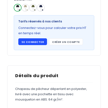
Bons de commande
GRAND FORMAT
✓
Posters
Tarifs réservés à nos clients
Abribus
Connectez-vous pour calculer votre prix HT
en temps réel.
Plans
SE CONNECTER
CRÉER UN COMPTE
Bâche
Panneaux
ADHÉSIFS
Détails du produit
Étiquettes adhésives
Chapeau de pêcheur déperlant en polyester,
Étiquettes adhésives en bobine
livré avec une pochette en tissu avec
Adhésifs vitrine
mousqueton en ABS. 64 gr/m².