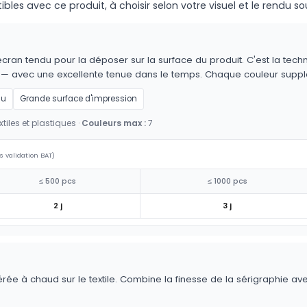
s avec ce produit, à choisir selon votre visuel et le rendu so
cran tendu pour la déposer sur la surface du produit. C'est la techn
es — avec une excellente tenue dans le temps. Chaque couleur supp
au
Grande surface d'impression
tiles et plastiques ·
Couleurs max :
7
s validation BAT)
≤ 500 pcs
≤ 1000 pcs
2 j
3 j
érée à chaud sur le textile. Combine la finesse de la sérigraphie av