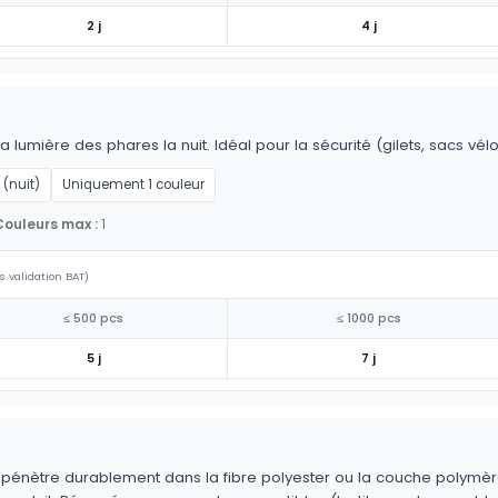
2 j
4 j
la lumière des phares la nuit. Idéal pour la sécurité (gilets, sacs vél
 (nuit)
Uniquement 1 couleur
Couleurs max :
1
s validation BAT)
≤ 500 pcs
≤ 1000 pcs
5 j
7 j
 pénètre durablement dans la fibre polyester ou la couche polymère.