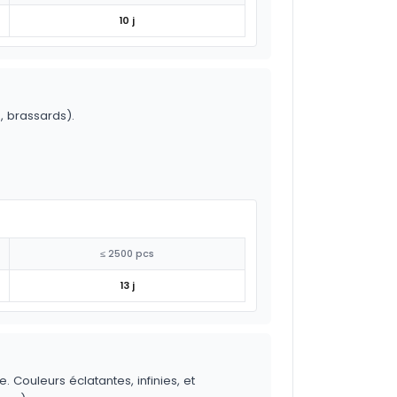
10 j
o, brassards).
≤ 2500 pcs
13 j
 Couleurs éclatantes, infinies, et