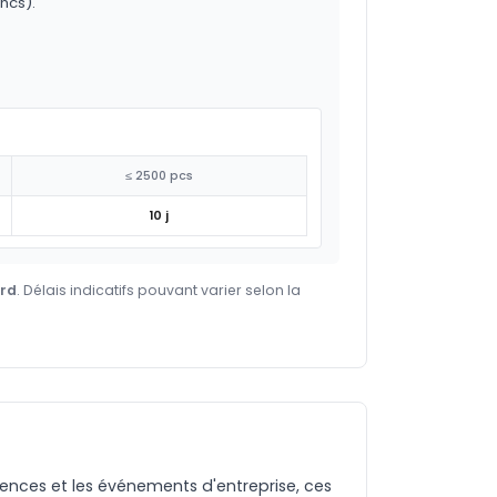
ncs).
≤ 2500 pcs
10 j
ard
. Délais indicatifs pouvant varier selon la
rences et les événements d'entreprise, ces