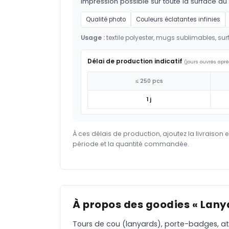
impression possible sur toute la surface du
Qualité photo
Couleurs éclatantes infinies
Usage :
textile polyester, mugs sublimables, su
Délai de production indicatif
(jours ouvrés aprè
≤ 250 pcs
1 j
À ces délais de production, ajoutez la livraison 
période et la quantité commandée.
À propos des goodies « Lany
Tours de cou (lanyards), porte-badges, att