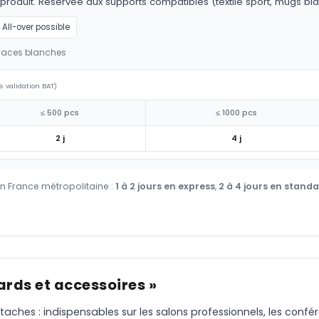
 produit. Réservée aux supports compatibles (textile sport, mugs bla
All-over possible
rfaces blanches
s validation BAT)
≤ 500 pcs
≤ 1000 pcs
2 j
4 j
en France métropolitaine :
1 à 2 jours en express
,
2 à 4 jours en stand
ards et accessoires »
aches : indispensables sur les salons professionnels, les confé