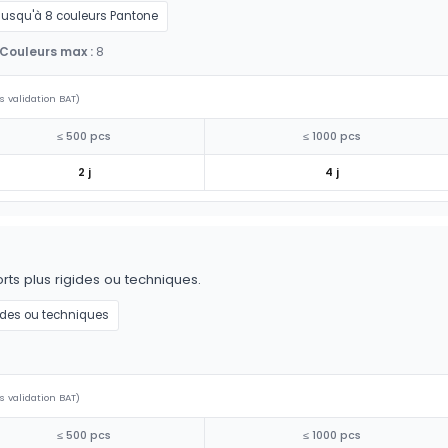
Jusqu'à 8 couleurs Pantone
Couleurs max :
8
s validation BAT)
≤ 500 pcs
≤ 1000 pcs
2 j
4 j
ts plus rigides ou techniques.
ides ou techniques
s validation BAT)
≤ 500 pcs
≤ 1000 pcs