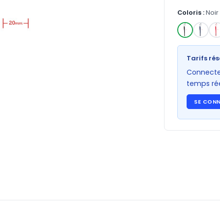
Coloris :
Noir
✓
Tarifs rés
Connectez
temps rée
SE CON