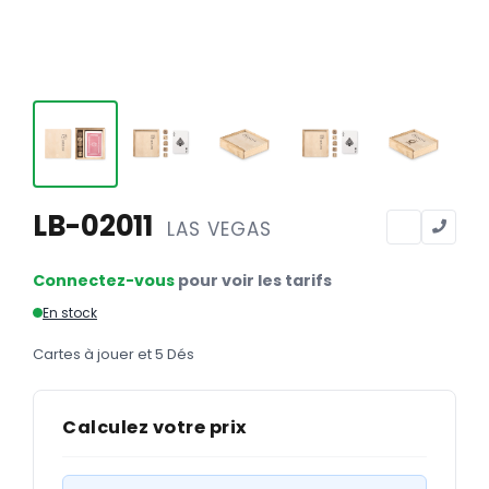
Calendriers
Calendriers bancaires
BUREAUTIQUE
Tête de lettre
Enveloppes
Sous-mains
LB-02011
LAS VEGAS
Bloc-notes
Connectez-vous
pour voir les tarifs
Chemises
En stock
Pochettes administratives
Cartes à jouer et 5 Dés
Tampons
Liasses
Calculez votre prix
Carnets