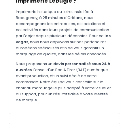
Imprimerie Lebugle ?
MARQUAGE TEXTILE
Tee-shirts
Imprimerie historique du Loiret installée à
Nouveau
Beaugency, à 25 minutes d'Orléans, nous
Polos
accompagnons les entreprises, associations et
Nouveau
collectivités dans leurs projets de communication
Sweatshirts
Nouveau
par l'objet depuis plusieurs décennies. Pour ce
las
vegas
, nous nous appuyons sur nos partenaires
GOODIES
européens spécialisés afin de vous garantir un
marquage de qualité, dans les délais annoncés.
Catalogue complet
Nouveau
Nous proposons un
devis personnalisé sous 24 h
Bureau & écriture
ouvrées
, l'envoi d'un Bon À Tirer (BAT) numérique
Sacs & voyages
avant production, et un suivi dédié de votre
commande. Notre équipe vous conseille sur le
Verres & déjeuner
choix du marquage le plus adapté à votre visuel et
au support, pour un résultat fidèle à votre identité
Technologie
de marque.
Vêtements
Outils & porte-clés
Cuisine