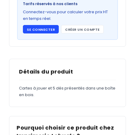
Bons de commande
Tarifs réservés à nos clients
GRAND FORMAT
Connectez-vous pour calculer votre prix HT
en temps réel.
Posters
SE CONNECTER
CRÉER UN COMPTE
Abribus
Plans
Bâche
Panneaux
Détails du produit
Cartes à jouer et 5 dés présentés dans une boîte
ADHÉSIFS
en bois.
Étiquettes adhésives
Étiquettes adhésives en bobine
Adhésifs vitrine
Pourquoi choisir ce produit chez