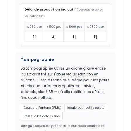
Délai de production indicatif
(jours ouvrés après
validation BAT)
≤ 250 pcs
≤ 500 pcs
≤ 1000 pcs
≤ 2500 pcs
1 j
2 j
3 j
6 j
Tampographie
La tampographie utilise un cliché gravé encré
puis transféré sur l'objet via un tampon en
silicone. C'est la technique idéale pour les petits
objets aux surfaces irrégulières — stylos,
briquets, clés USB — où elle restitue les détails
fins avec netteté.
Couleurs Pantone (PMS)
Idéale pour petits objets
Restitue les détails fins
Usage :
objets de petite taille, surfaces courbes ou