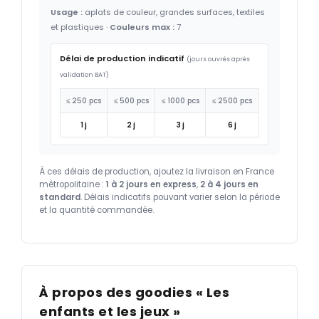
Usage :
aplats de couleur, grandes surfaces, textiles
et plastiques ·
Couleurs max :
7
Délai de production indicatif
(jours ouvrés après
validation BAT)
≤ 250 pcs
≤ 500 pcs
≤ 1000 pcs
≤ 2500 pcs
1 j
2 j
3 j
6 j
À ces délais de production, ajoutez la livraison en France
métropolitaine :
1 à 2 jours en express
,
2 à 4 jours en
standard
. Délais indicatifs pouvant varier selon la période
et la quantité commandée.
À propos des goodies « Les
enfants et les jeux »