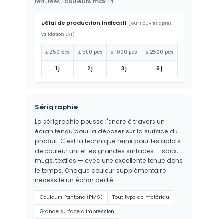
texturées ·
Couleurs max :
4
Délai de production indicatif
(jours ouvrés après
validation BAT)
≤ 250 pcs
≤ 500 pcs
≤ 1000 pcs
≤ 2500 pcs
1 j
2 j
3 j
6 j
Sérigraphie
La sérigraphie pousse l'encre à travers un
écran tendu pour la déposer sur la surface du
produit. C'est la technique reine pour les aplats
de couleur uni et les grandes surfaces — sacs,
mugs, textiles — avec une excellente tenue dans
le temps. Chaque couleur supplémentaire
nécessite un écran dédié.
Couleurs Pantone (PMS)
Tout type de matériau
Grande surface d'impression