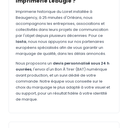
Imprimerie Lebugle ?
MARQUAGE TEXTILE
Tee-shirts
Imprimerie historique du Loiret installée à
Nouveau
Beaugency, à 25 minutes d'Orléans, nous
Polos
accompagnons les entreprises, associations et
Nouveau
collectivités dans leurs projets de communication
Sweatshirts
Nouveau
par l'objet depuis plusieurs décennies. Pour ce
lasta
, nous nous appuyons sur nos partenaires
GOODIES
européens spécialisés afin de vous garantir un
marquage de qualité, dans les délais annoncés.
Catalogue complet
Nouveau
Nous proposons un
devis personnalisé sous 24 h
Bureau & écriture
ouvrées
, l'envoi d'un Bon À Tirer (BAT) numérique
Sacs & voyages
avant production, et un suivi dédié de votre
commande. Notre équipe vous conseille sur le
Verres & déjeuner
choix du marquage le plus adapté à votre visuel et
au support, pour un résultat fidèle à votre identité
Technologie
de marque.
Vêtements
Outils & porte-clés
Cuisine