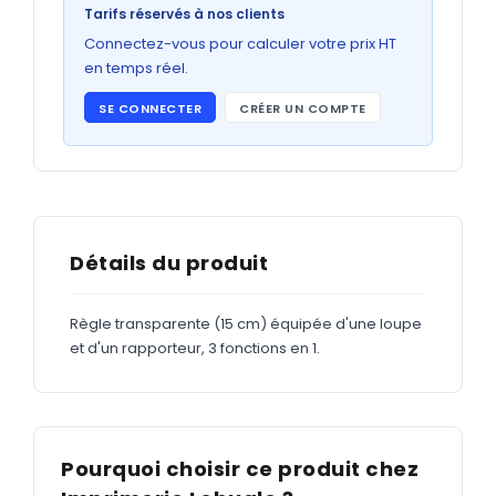
Bons de commande
Tarifs réservés à nos clients
GRAND FORMAT
Connectez-vous pour calculer votre prix HT
en temps réel.
Posters
SE CONNECTER
CRÉER UN COMPTE
Abribus
Plans
Bâche
Panneaux
Détails du produit
Règle transparente (15 cm) équipée d'une loupe
ADHÉSIFS
et d'un rapporteur, 3 fonctions en 1.
Étiquettes adhésives
Étiquettes adhésives en bobine
Adhésifs vitrine
Pourquoi choisir ce produit chez