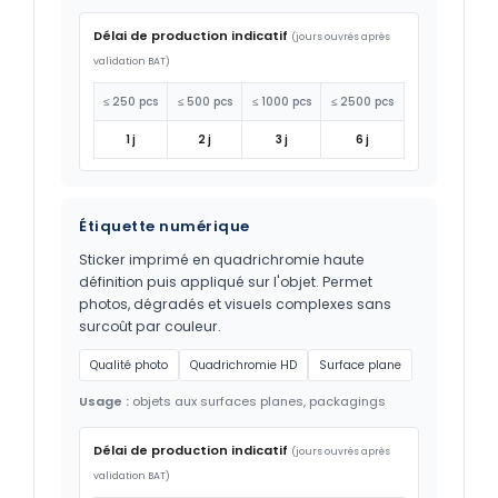
Délai de production indicatif
(jours ouvrés après
validation BAT)
≤ 250 pcs
≤ 500 pcs
≤ 1000 pcs
≤ 2500 pcs
1 j
2 j
3 j
6 j
Étiquette numérique
Sticker imprimé en quadrichromie haute
définition puis appliqué sur l'objet. Permet
photos, dégradés et visuels complexes sans
surcoût par couleur.
Qualité photo
Quadrichromie HD
Surface plane
Usage :
objets aux surfaces planes, packagings
Délai de production indicatif
(jours ouvrés après
validation BAT)