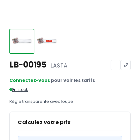
Calendriers
Calendriers bancaires
BUREAUTIQUE
Tête de lettre
Enveloppes
Sous-mains
LB-00195
LASTA
Bloc-notes
Connectez-vous
pour voir les tarifs
Chemises
En stock
Pochettes administratives
Règle transparente avec loupe
Tampons
Liasses
Calculez votre prix
Carnets