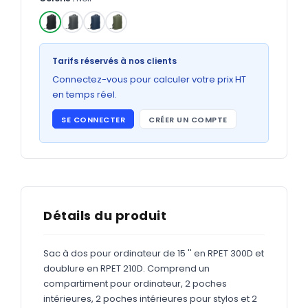
Bons de commande
GRAND FORMAT
✓
Posters
Tarifs réservés à nos clients
Abribus
Connectez-vous pour calculer votre prix HT
en temps réel.
Plans
SE CONNECTER
CRÉER UN COMPTE
Bâche
Panneaux
ADHÉSIFS
Détails du produit
Étiquettes adhésives
Sac à dos pour ordinateur de 15 '' en RPET 300D et
Étiquettes adhésives en bobine
doublure en RPET 210D. Comprend un
Adhésifs vitrine
compartiment pour ordinateur, 2 poches
intérieures, 2 poches intérieures pour stylos et 2