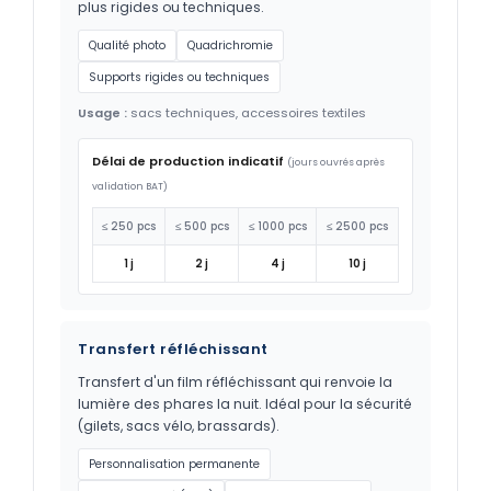
plus rigides ou techniques.
Qualité photo
Quadrichromie
Supports rigides ou techniques
Usage :
sacs techniques, accessoires textiles
Délai de production indicatif
(jours ouvrés après
validation BAT)
≤ 250 pcs
≤ 500 pcs
≤ 1000 pcs
≤ 2500 pcs
1 j
2 j
4 j
10 j
Transfert réfléchissant
Transfert d'un film réfléchissant qui renvoie la
lumière des phares la nuit. Idéal pour la sécurité
(gilets, sacs vélo, brassards).
Personnalisation permanente