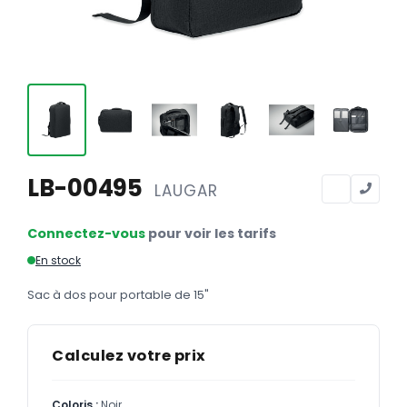
Calendriers
Calendriers bancaires
BUREAUTIQUE
Tête de lettre
Enveloppes
Sous-mains
LB-00495
LAUGAR
Bloc-notes
Connectez-vous
pour voir les tarifs
Chemises
En stock
Pochettes administratives
Sac à dos pour portable de 15"
Tampons
Liasses
Calculez votre prix
Carnets
Coloris :
Noir