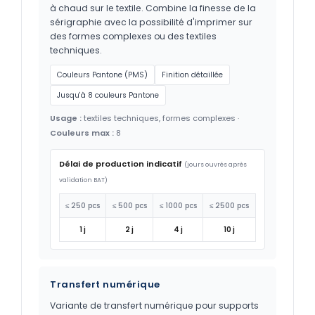
à chaud sur le textile. Combine la finesse de la
sérigraphie avec la possibilité d'imprimer sur
des formes complexes ou des textiles
techniques.
Couleurs Pantone (PMS)
Finition détaillée
Jusqu'à 8 couleurs Pantone
Usage :
textiles techniques, formes complexes ·
Couleurs max :
8
Délai de production indicatif
(jours ouvrés après
validation BAT)
≤ 250 pcs
≤ 500 pcs
≤ 1000 pcs
≤ 2500 pcs
1 j
2 j
4 j
10 j
Transfert numérique
Variante de transfert numérique pour supports