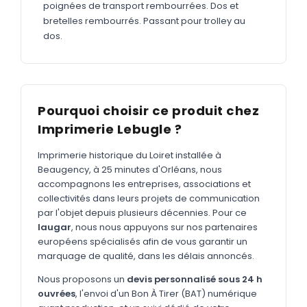
MARQUAGE TEXTILE
poignées de transport rembourrées. Dos et
bretelles rembourrés. Passant pour trolley au
Tee-shirts
Nouveau
dos.
Polos
Nouveau
Sweatshirts
Nouveau
GOODIES
Pourquoi choisir ce produit chez
Imprimerie Lebugle ?
Catalogue complet
Nouveau
Bureau & écriture
Imprimerie historique du Loiret installée à
Beaugency, à 25 minutes d'Orléans, nous
Sacs & voyages
accompagnons les entreprises, associations et
collectivités dans leurs projets de communication
Verres & déjeuner
par l'objet depuis plusieurs décennies. Pour ce
laugar
, nous nous appuyons sur nos partenaires
Technologie
européens spécialisés afin de vous garantir un
Vêtements
marquage de qualité, dans les délais annoncés.
Outils & porte-clés
Nous proposons un
devis personnalisé sous 24 h
ouvrées
, l'envoi d'un Bon À Tirer (BAT) numérique
Cuisine