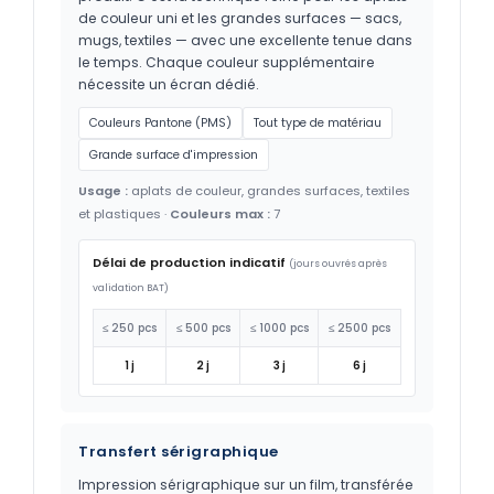
de couleur uni et les grandes surfaces — sacs,
mugs, textiles — avec une excellente tenue dans
le temps. Chaque couleur supplémentaire
nécessite un écran dédié.
Couleurs Pantone (PMS)
Tout type de matériau
Grande surface d'impression
Usage :
aplats de couleur, grandes surfaces, textiles
et plastiques ·
Couleurs max :
7
Délai de production indicatif
(jours ouvrés après
validation BAT)
≤ 250 pcs
≤ 500 pcs
≤ 1000 pcs
≤ 2500 pcs
1 j
2 j
3 j
6 j
Transfert sérigraphique
Impression sérigraphique sur un film, transférée