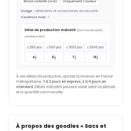
Bonne visibilité (nuit)
Uniquement 1 couleur
Usage :
vêtements et accessoires de sécurité ·
Couleurs max :
1
Délai de production indicatif
(jours ouvrés après
validation BAT)
≤ 250 pcs
≤ 500 pcs
≤ 1000 pcs
≤ 2500 pcs
4 j
5 j
7 j
13 j
À ces délais de production, ajoutez la livraison en France
métropolitaine :
1 à 2 jours en express
,
2 à 4 jours en
standard
. Délais indicatifs pouvant varier selon la période
et la quantité commandée.
À propos des goodies « Sacs et