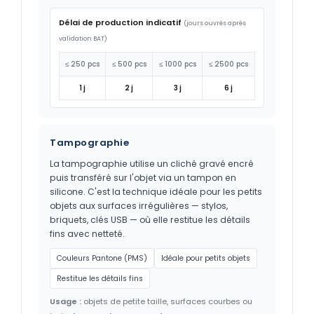
Délai de production indicatif
(jours ouvrés après
validation BAT)
≤ 250 pcs
≤ 500 pcs
≤ 1000 pcs
≤ 2500 pcs
1 j
2 j
3 j
6 j
Tampographie
La tampographie utilise un cliché gravé encré
puis transféré sur l'objet via un tampon en
silicone. C'est la technique idéale pour les petits
objets aux surfaces irrégulières — stylos,
briquets, clés USB — où elle restitue les détails
fins avec netteté.
Couleurs Pantone (PMS)
Idéale pour petits objets
Restitue les détails fins
Usage :
objets de petite taille, surfaces courbes ou