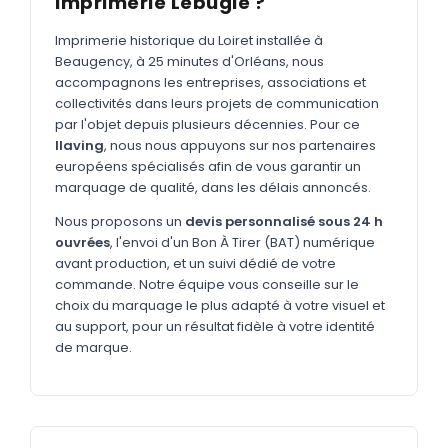
Imprimerie Lebugle ?
MARQUAGE TEXTILE
Tee-shirts
Imprimerie historique du Loiret installée à
Nouveau
Beaugency, à 25 minutes d'Orléans, nous
Polos
accompagnons les entreprises, associations et
Nouveau
collectivités dans leurs projets de communication
Sweatshirts
Nouveau
par l'objet depuis plusieurs décennies. Pour ce
llaving
, nous nous appuyons sur nos partenaires
GOODIES
européens spécialisés afin de vous garantir un
marquage de qualité, dans les délais annoncés.
Catalogue complet
Nouveau
Nous proposons un
devis personnalisé sous 24 h
Bureau & écriture
ouvrées
, l'envoi d'un Bon À Tirer (BAT) numérique
Sacs & voyages
avant production, et un suivi dédié de votre
commande. Notre équipe vous conseille sur le
Verres & déjeuner
choix du marquage le plus adapté à votre visuel et
au support, pour un résultat fidèle à votre identité
Technologie
de marque.
Vêtements
Outils & porte-clés
Cuisine