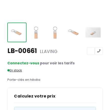
Calendriers
Calendriers bancaires
BUREAUTIQUE
Tête de lettre
Enveloppes
Sous-mains
LB-00661
LLAVING
Bloc-notes
Connectez-vous
pour voir les tarifs
Chemises
En stock
Pochettes administratives
Porte-clés en hévéa
Tampons
Liasses
Calculez votre prix
Carnets