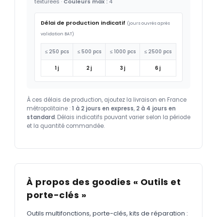
texturées ·
Couleurs max :
4
Délai de production indicatif
(jours ouvrés après
validation BAT)
≤ 250 pcs
≤ 500 pcs
≤ 1000 pcs
≤ 2500 pcs
1 j
2 j
3 j
6 j
À ces délais de production, ajoutez la livraison en France
métropolitaine :
1 à 2 jours en express
,
2 à 4 jours en
standard
. Délais indicatifs pouvant varier selon la période
et la quantité commandée.
À propos des goodies « Outils et
porte-clés »
Outils multifonctions, porte-clés, kits de réparation :