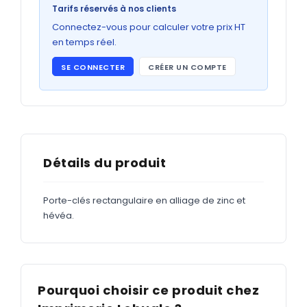
Bons de commande
Tarifs réservés à nos clients
GRAND FORMAT
Connectez-vous pour calculer votre prix HT
en temps réel.
Posters
SE CONNECTER
CRÉER UN COMPTE
Abribus
Plans
Bâche
Panneaux
Détails du produit
Porte-clés rectangulaire en alliage de zinc et
ADHÉSIFS
hévéa.
Étiquettes adhésives
Étiquettes adhésives en bobine
Adhésifs vitrine
Pourquoi choisir ce produit chez