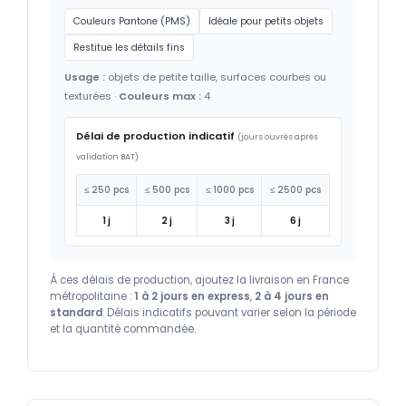
Couleurs Pantone (PMS)
Idéale pour petits objets
Restitue les détails fins
Usage :
objets de petite taille, surfaces courbes ou
texturées ·
Couleurs max :
4
Délai de production indicatif
(jours ouvrés après
validation BAT)
≤ 250 pcs
≤ 500 pcs
≤ 1000 pcs
≤ 2500 pcs
1 j
2 j
3 j
6 j
À ces délais de production, ajoutez la livraison en France
métropolitaine :
1 à 2 jours en express
,
2 à 4 jours en
standard
. Délais indicatifs pouvant varier selon la période
et la quantité commandée.