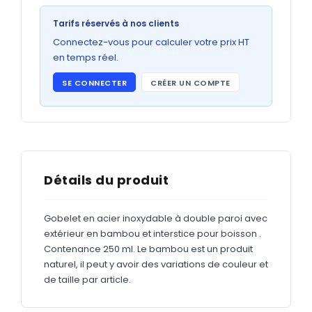
Bons de commande
Tarifs réservés à nos clients
GRAND FORMAT
Connectez-vous pour calculer votre prix HT
Posters
en temps réel.
Abribus
SE CONNECTER
CRÉER UN COMPTE
Plans
Bâche
Panneaux
Détails du produit
ADHÉSIFS
Gobelet en acier inoxydable à double paroi avec
extérieur en bambou et interstice pour boisson .
Étiquettes adhésives
Contenance 250 ml. Le bambou est un produit
Étiquettes adhésives en bobine
naturel, il peut y avoir des variations de couleur et
de taille par article.
Adhésifs vitrine