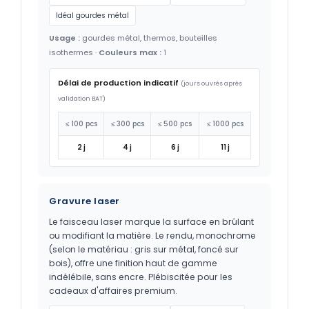
Idéal gourdes métal
Usage :
gourdes métal, thermos, bouteilles
isothermes ·
Couleurs max :
1
Délai de production indicatif
(jours ouvrés après
validation BAT)
≤ 100 pcs
≤ 300 pcs
≤ 500 pcs
≤ 1000 pcs
2 j
4 j
6 j
11 j
Gravure laser
Le faisceau laser marque la surface en brûlant
ou modifiant la matière. Le rendu, monochrome
(selon le matériau : gris sur métal, foncé sur
bois), offre une finition haut de gamme
indélébile, sans encre. Plébiscitée pour les
cadeaux d'affaires premium.