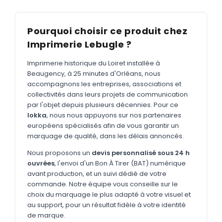
MARQUAGE TEXTILE
Tee-shirts
Nouveau
Pourquoi choisir ce produit chez
Polos
Nouveau
Imprimerie Lebugle ?
Sweatshirts
Nouveau
Imprimerie historique du Loiret installée à
Beaugency, à 25 minutes d'Orléans, nous
GOODIES
accompagnons les entreprises, associations et
Catalogue complet
collectivités dans leurs projets de communication
Nouveau
par l'objet depuis plusieurs décennies. Pour ce
Bureau & écriture
lokka
, nous nous appuyons sur nos partenaires
européens spécialisés afin de vous garantir un
Sacs & voyages
marquage de qualité, dans les délais annoncés.
Verres & déjeuner
Nous proposons un
devis personnalisé sous 24 h
ouvrées
, l'envoi d'un Bon À Tirer (BAT) numérique
Technologie
avant production, et un suivi dédié de votre
Vêtements
commande. Notre équipe vous conseille sur le
choix du marquage le plus adapté à votre visuel et
Outils & porte-clés
au support, pour un résultat fidèle à votre identité
de marque.
Cuisine