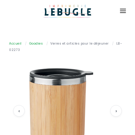
ACCUEIL
NOS PRODUITS
Accueil
/
Goodies
/
Verres et articles pour le déjeuner
/
LB-
02273
BASIQUE
CONTACT
Cartes de visite
CONNEXION
Cartes de correspondance
DEVIS GRATUIT
Flyers
Brochures
Dépliants
‹
›
Affiches
Billetterie