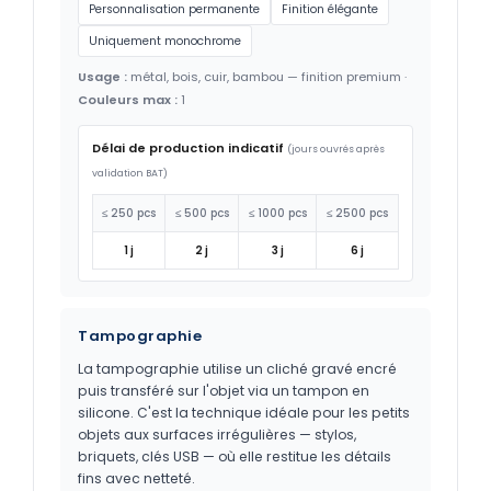
Personnalisation permanente
Finition élégante
Uniquement monochrome
Usage :
métal, bois, cuir, bambou — finition premium ·
Couleurs max :
1
Délai de production indicatif
(jours ouvrés après
validation BAT)
≤ 250 pcs
≤ 500 pcs
≤ 1000 pcs
≤ 2500 pcs
1 j
2 j
3 j
6 j
Tampographie
La tampographie utilise un cliché gravé encré
puis transféré sur l'objet via un tampon en
silicone. C'est la technique idéale pour les petits
objets aux surfaces irrégulières — stylos,
briquets, clés USB — où elle restitue les détails
fins avec netteté.