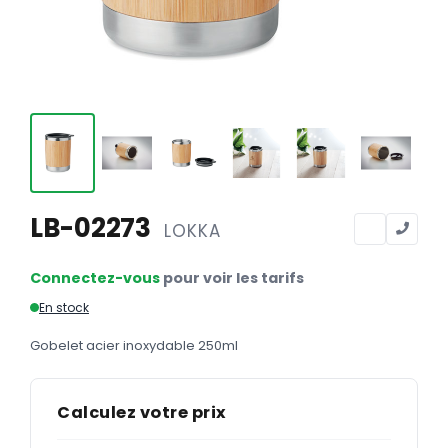
Calendriers
Calendriers bancaires
BUREAUTIQUE
Tête de lettre
Enveloppes
Sous-mains
LB-02273
LOKKA
Bloc-notes
Chemises
Connectez-vous
pour voir les tarifs
Pochettes administratives
En stock
Tampons
Gobelet acier inoxydable 250ml
Liasses
Calculez votre prix
Carnets