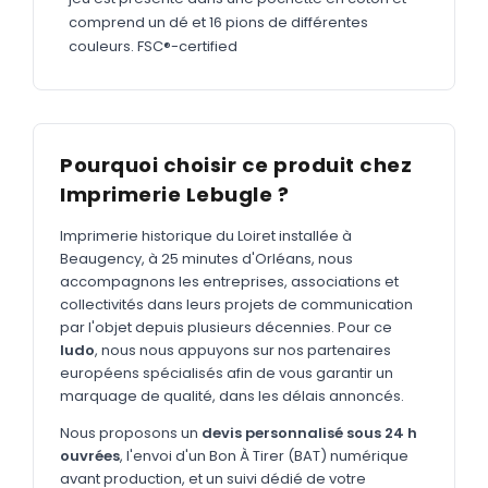
MARQUAGE TEXTILE
comprend un dé et 16 pions de différentes
Tee-shirts
couleurs. FSC®-certified
Nouveau
Polos
Nouveau
Sweatshirts
Nouveau
Pourquoi choisir ce produit chez
GOODIES
Imprimerie Lebugle ?
Catalogue complet
Nouveau
Imprimerie historique du Loiret installée à
Bureau & écriture
Beaugency, à 25 minutes d'Orléans, nous
accompagnons les entreprises, associations et
Sacs & voyages
collectivités dans leurs projets de communication
Verres & déjeuner
par l'objet depuis plusieurs décennies. Pour ce
ludo
, nous nous appuyons sur nos partenaires
Technologie
européens spécialisés afin de vous garantir un
marquage de qualité, dans les délais annoncés.
Vêtements
Nous proposons un
devis personnalisé sous 24 h
Outils & porte-clés
ouvrées
, l'envoi d'un Bon À Tirer (BAT) numérique
avant production, et un suivi dédié de votre
Cuisine