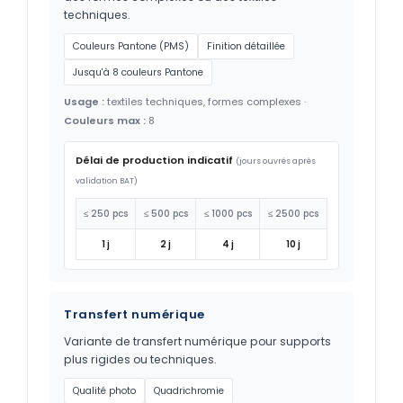
techniques.
Couleurs Pantone (PMS)
Finition détaillée
Jusqu'à 8 couleurs Pantone
Usage :
textiles techniques, formes complexes ·
Couleurs max :
8
Délai de production indicatif
(jours ouvrés après
validation BAT)
≤ 250 pcs
≤ 500 pcs
≤ 1000 pcs
≤ 2500 pcs
1 j
2 j
4 j
10 j
Transfert numérique
Variante de transfert numérique pour supports
plus rigides ou techniques.
Qualité photo
Quadrichromie