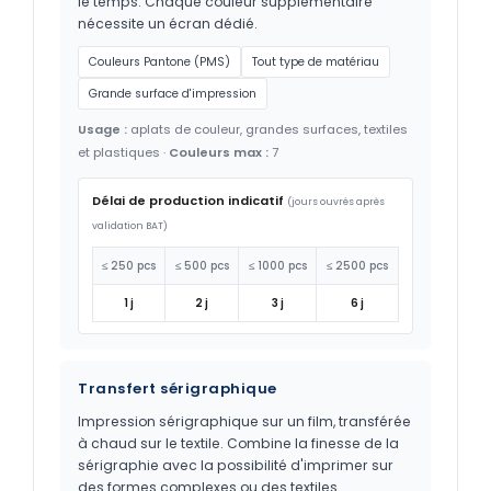
le temps. Chaque couleur supplémentaire
nécessite un écran dédié.
Couleurs Pantone (PMS)
Tout type de matériau
Grande surface d'impression
Usage :
aplats de couleur, grandes surfaces, textiles
et plastiques ·
Couleurs max :
7
Délai de production indicatif
(jours ouvrés après
validation BAT)
≤ 250 pcs
≤ 500 pcs
≤ 1000 pcs
≤ 2500 pcs
1 j
2 j
3 j
6 j
Transfert sérigraphique
Impression sérigraphique sur un film, transférée
à chaud sur le textile. Combine la finesse de la
sérigraphie avec la possibilité d'imprimer sur
des formes complexes ou des textiles