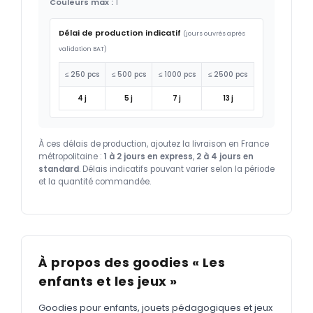
Couleurs max :
1
Délai de production indicatif
(jours ouvrés après
validation BAT)
≤ 250 pcs
≤ 500 pcs
≤ 1000 pcs
≤ 2500 pcs
4 j
5 j
7 j
13 j
À ces délais de production, ajoutez la livraison en France
métropolitaine :
1 à 2 jours en express
,
2 à 4 jours en
standard
. Délais indicatifs pouvant varier selon la période
et la quantité commandée.
À propos des goodies « Les
enfants et les jeux »
Goodies pour enfants, jouets pédagogiques et jeux