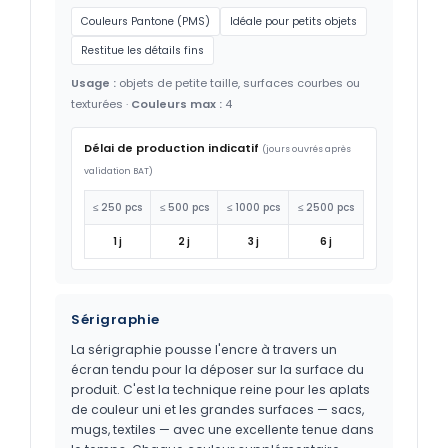
Couleurs Pantone (PMS)
Idéale pour petits objets
Restitue les détails fins
Usage :
objets de petite taille, surfaces courbes ou
texturées ·
Couleurs max :
4
Délai de production indicatif
(jours ouvrés après
validation BAT)
≤ 250 pcs
≤ 500 pcs
≤ 1000 pcs
≤ 2500 pcs
1 j
2 j
3 j
6 j
Sérigraphie
La sérigraphie pousse l'encre à travers un
écran tendu pour la déposer sur la surface du
produit. C'est la technique reine pour les aplats
de couleur uni et les grandes surfaces — sacs,
mugs, textiles — avec une excellente tenue dans