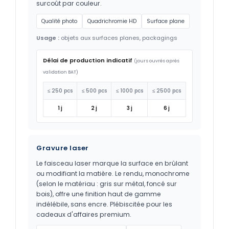
surcoût par couleur.
Qualité photo
Quadrichromie HD
Surface plane
Usage :
objets aux surfaces planes, packagings
Délai de production indicatif
(jours ouvrés après
validation BAT)
≤ 250 pcs
≤ 500 pcs
≤ 1000 pcs
≤ 2500 pcs
1 j
2 j
3 j
6 j
Gravure laser
Le faisceau laser marque la surface en brûlant
ou modifiant la matière. Le rendu, monochrome
(selon le matériau : gris sur métal, foncé sur
bois), offre une finition haut de gamme
indélébile, sans encre. Plébiscitée pour les
cadeaux d'affaires premium.