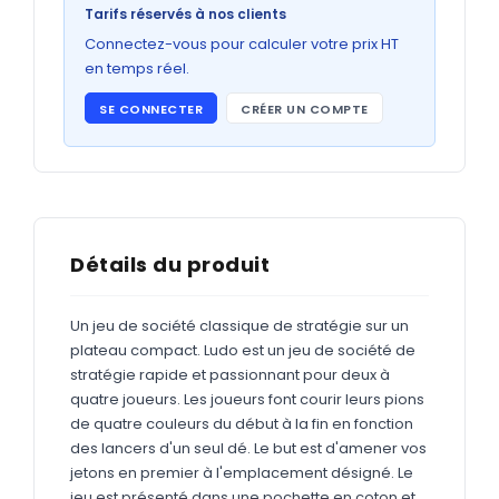
Bons de commande
Tarifs réservés à nos clients
GRAND FORMAT
Connectez-vous pour calculer votre prix HT
en temps réel.
Posters
SE CONNECTER
CRÉER UN COMPTE
Abribus
Plans
Bâche
Panneaux
Détails du produit
Un jeu de société classique de stratégie sur un
ADHÉSIFS
plateau compact. Ludo est un jeu de société de
stratégie rapide et passionnant pour deux à
Étiquettes adhésives
quatre joueurs. Les joueurs font courir leurs pions
Étiquettes adhésives en bobine
de quatre couleurs du début à la fin en fonction
des lancers d'un seul dé. Le but est d'amener vos
Adhésifs vitrine
jetons en premier à l'emplacement désigné. Le
jeu est présenté dans une pochette en coton et