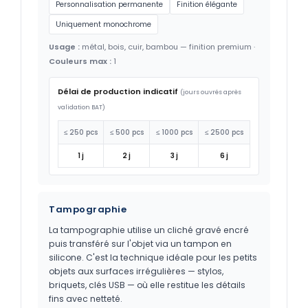
Personnalisation permanente
Finition élégante
Uniquement monochrome
Usage :
métal, bois, cuir, bambou — finition premium ·
Couleurs max :
1
Délai de production indicatif
(jours ouvrés après
validation BAT)
≤ 250 pcs
≤ 500 pcs
≤ 1000 pcs
≤ 2500 pcs
1 j
2 j
3 j
6 j
Tampographie
La tampographie utilise un cliché gravé encré
puis transféré sur l'objet via un tampon en
silicone. C'est la technique idéale pour les petits
objets aux surfaces irrégulières — stylos,
briquets, clés USB — où elle restitue les détails
fins avec netteté.