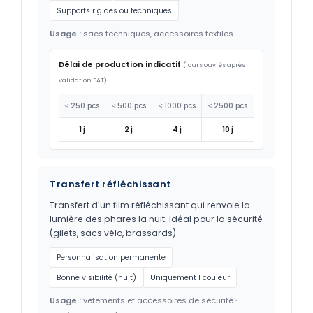
Supports rigides ou techniques
Usage :
sacs techniques, accessoires textiles
Délai de production indicatif
(jours ouvrés après
validation BAT)
≤ 250 pcs
≤ 500 pcs
≤ 1000 pcs
≤ 2500 pcs
1 j
2 j
4 j
10 j
Transfert réfléchissant
Transfert d'un film réfléchissant qui renvoie la
lumière des phares la nuit. Idéal pour la sécurité
(gilets, sacs vélo, brassards).
Personnalisation permanente
Bonne visibilité (nuit)
Uniquement 1 couleur
Usage :
vêtements et accessoires de sécurité ·