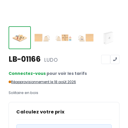
Calendriers
Calendriers bancaires
BUREAUTIQUE
Tête de lettre
Enveloppes
Sous-mains
LB-01166
LUDO
Bloc-notes
Connectez-vous
pour voir les tarifs
Chemises
Réapprovisionnement le 18 août 2026
Pochettes administratives
Solitaire en bois
Tampons
Liasses
Calculez votre prix
Carnets