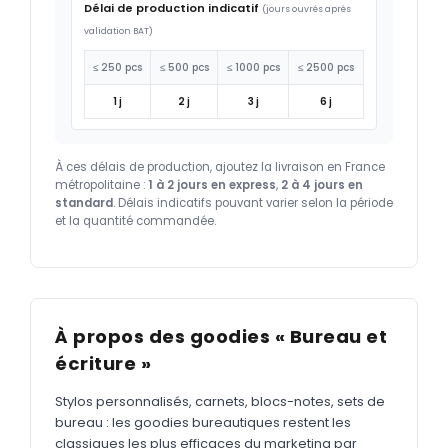
Délai de production indicatif
(jours ouvrés après
validation BAT)
≤ 250 pcs
≤ 500 pcs
≤ 1000 pcs
≤ 2500 pcs
1 j
2 j
3 j
6 j
À ces délais de production, ajoutez la livraison en France
métropolitaine :
1 à 2 jours en express
,
2 à 4 jours en
standard
. Délais indicatifs pouvant varier selon la période
et la quantité commandée.
À propos des goodies « Bureau et
écriture »
Stylos personnalisés, carnets, blocs-notes, sets de
bureau : les goodies bureautiques restent les
classiques les plus efficaces du marketing par