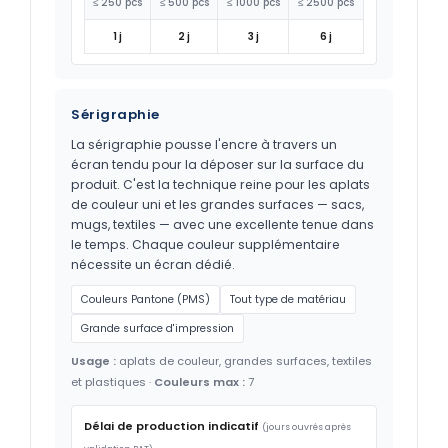
≤ 250 pcs
≤ 500 pcs
≤ 1000 pcs
≤ 2500 pcs
1 j
2 j
3 j
6 j
Sérigraphie
La sérigraphie pousse l'encre à travers un
écran tendu pour la déposer sur la surface du
produit. C'est la technique reine pour les aplats
de couleur uni et les grandes surfaces — sacs,
mugs, textiles — avec une excellente tenue dans
le temps. Chaque couleur supplémentaire
nécessite un écran dédié.
Couleurs Pantone (PMS)
Tout type de matériau
Grande surface d'impression
Usage :
aplats de couleur, grandes surfaces, textiles
et plastiques ·
Couleurs max :
7
Délai de production indicatif
(jours ouvrés après