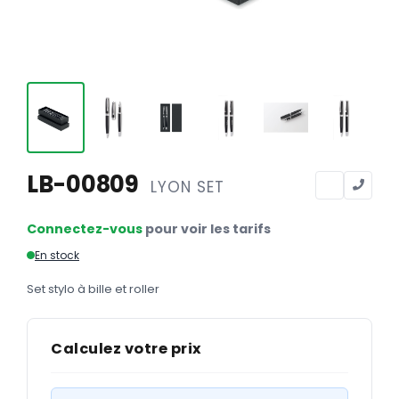
Calendriers
Calendriers bancaires
BUREAUTIQUE
Tête de lettre
Enveloppes
Sous-mains
LB-00809
LYON SET
Bloc-notes
Connectez-vous
pour voir les tarifs
Chemises
En stock
Pochettes administratives
Set stylo à bille et roller
Tampons
Liasses
Calculez votre prix
Carnets