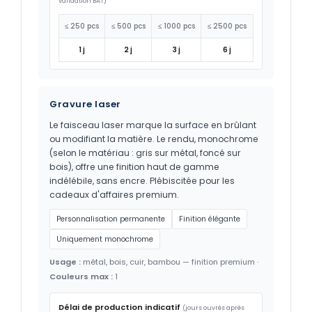
validation BAT)
≤ 250 pcs
≤ 500 pcs
≤ 1000 pcs
≤ 2500 pcs
1 j
2 j
3 j
6 j
Gravure laser
Le faisceau laser marque la surface en brûlant
ou modifiant la matière. Le rendu, monochrome
(selon le matériau : gris sur métal, foncé sur
bois), offre une finition haut de gamme
indélébile, sans encre. Plébiscitée pour les
cadeaux d'affaires premium.
Personnalisation permanente
Finition élégante
Uniquement monochrome
Usage :
métal, bois, cuir, bambou — finition premium ·
Couleurs max :
1
Délai de production indicatif
(jours ouvrés après