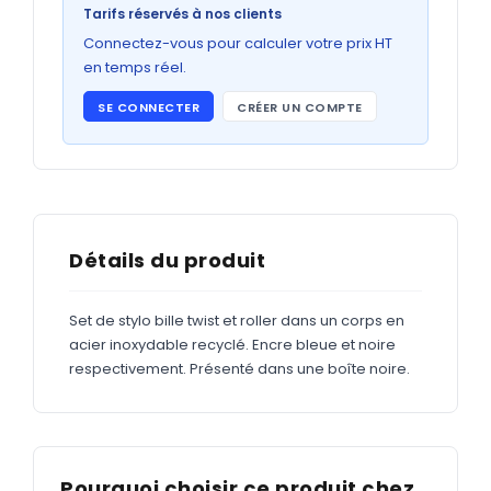
Bons de commande
Tarifs réservés à nos clients
GRAND FORMAT
Connectez-vous pour calculer votre prix HT
en temps réel.
Posters
SE CONNECTER
CRÉER UN COMPTE
Abribus
Plans
Bâche
Panneaux
Détails du produit
Set de stylo bille twist et roller dans un corps en
ADHÉSIFS
acier inoxydable recyclé. Encre bleue et noire
respectivement. Présenté dans une boîte noire.
Étiquettes adhésives
Étiquettes adhésives en bobine
Adhésifs vitrine
Pourquoi choisir ce produit chez