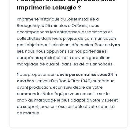
MARQUAGE TEXTILE
Imprimerie Lebugle ?
Tee-shirts
Nouveau
Imprimerie historique du Loiret installée à
Polos
Nouveau
Beaugency, à 25 minutes d'Orléans, nous
accompagnons les entreprises, associations et
Sweatshirts
Nouveau
collectivités dans leurs projets de communication
par l'objet depuis plusieurs décennies. Pour ce
lyon
GOODIES
set
, nous nous appuyons sur nos partenaires
Catalogue complet
européens spécialisés afin de vous garantir un
Nouveau
marquage de qualité, dans les délais annoncés.
Bureau & écriture
Nous proposons un
devis personnalisé sous 24 h
Sacs & voyages
ouvrées
, l'envoi d'un Bon À Tirer (BAT) numérique
avant production, et un suivi dédié de votre
Verres & déjeuner
commande. Notre équipe vous conseille sur le
choix du marquage le plus adapté à votre visuel et
Technologie
au support, pour un résultat fidèle à votre identité
Vêtements
de marque.
Outils & porte-clés
Cuisine