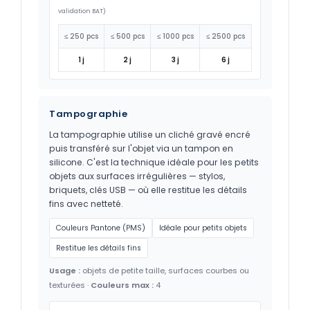
validation BAT)
≤ 250 pcs
≤ 500 pcs
≤ 1000 pcs
≤ 2500 pcs
1 j
2 j
3 j
6 j
Tampographie
La tampographie utilise un cliché gravé encré
puis transféré sur l'objet via un tampon en
silicone. C'est la technique idéale pour les petits
objets aux surfaces irrégulières — stylos,
briquets, clés USB — où elle restitue les détails
fins avec netteté.
Couleurs Pantone (PMS)
Idéale pour petits objets
Restitue les détails fins
Usage :
objets de petite taille, surfaces courbes ou
texturées ·
Couleurs max :
4