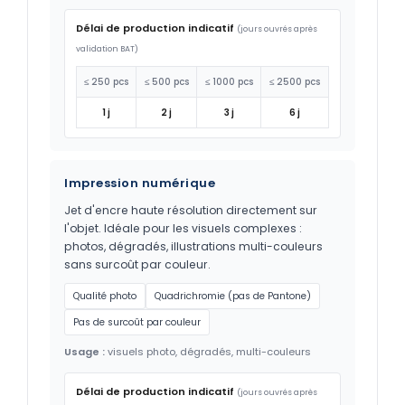
Délai de production indicatif
(jours ouvrés après
validation BAT)
≤ 250 pcs
≤ 500 pcs
≤ 1000 pcs
≤ 2500 pcs
1 j
2 j
3 j
6 j
Impression numérique
Jet d'encre haute résolution directement sur
l'objet. Idéale pour les visuels complexes :
photos, dégradés, illustrations multi-couleurs
sans surcoût par couleur.
Qualité photo
Quadrichromie (pas de Pantone)
Pas de surcoût par couleur
Usage :
visuels photo, dégradés, multi-couleurs
Délai de production indicatif
(jours ouvrés après