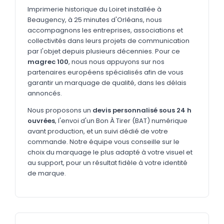
MARQUAGE TEXTILE
Imprimerie historique du Loiret installée à
Beaugency, à 25 minutes d'Orléans, nous
Tee-shirts
Nouveau
accompagnons les entreprises, associations et
Polos
collectivités dans leurs projets de communication
Nouveau
par l'objet depuis plusieurs décennies. Pour ce
Sweatshirts
Nouveau
magrec 100
, nous nous appuyons sur nos
partenaires européens spécialisés afin de vous
GOODIES
garantir un marquage de qualité, dans les délais
annoncés.
Catalogue complet
Nouveau
Nous proposons un
devis personnalisé sous 24 h
Bureau & écriture
ouvrées
, l'envoi d'un Bon À Tirer (BAT) numérique
Sacs & voyages
avant production, et un suivi dédié de votre
commande. Notre équipe vous conseille sur le
Verres & déjeuner
choix du marquage le plus adapté à votre visuel et
au support, pour un résultat fidèle à votre identité
Technologie
de marque.
Vêtements
Outils & porte-clés
Cuisine