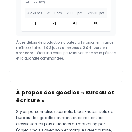
validation BAT)
≤ 250 pcs
≤ 500 pcs
≤ 1000 pcs
≤ 2500 pcs
1 j
2 j
4 j
10 j
À ces délais de production, ajoutez la livraison en France
métropolitaine :
1 à 2 jours en express
,
2 à 4 jours en
standard
. Délais indicatifs pouvant varier selon la période
et la quantité commandée.
À propos des goodies « Bureau et
écriture »
Stylos personnalisés, carnets, blocs-notes, sets de
bureau : les goodies bureautiques restent les
classiques les plus efficaces du marketing par
l'objet. Choisis avec soin et marqués avec qualité,