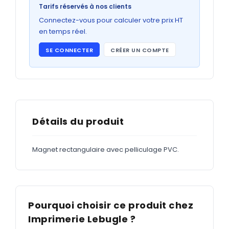
Bons de commande
Tarifs réservés à nos clients
GRAND FORMAT
Connectez-vous pour calculer votre prix HT
en temps réel.
Posters
SE CONNECTER
CRÉER UN COMPTE
Abribus
Plans
Bâche
Panneaux
Détails du produit
Magnet rectangulaire avec pelliculage PVC.
ADHÉSIFS
Étiquettes adhésives
Étiquettes adhésives en bobine
Pourquoi choisir ce produit chez
Adhésifs vitrine
Imprimerie Lebugle ?