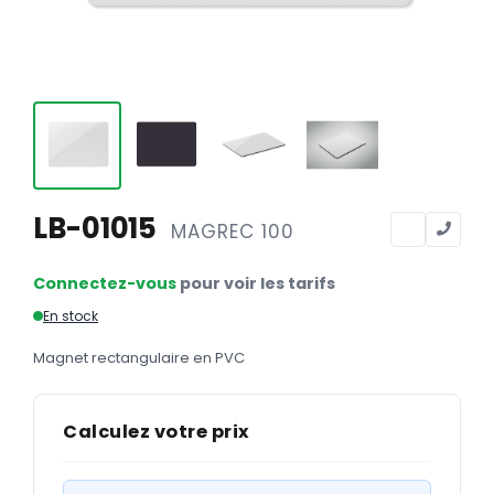
Calendriers
Calendriers bancaires
BUREAUTIQUE
Tête de lettre
Enveloppes
Sous-mains
LB-01015
MAGREC 100
Bloc-notes
Connectez-vous
pour voir les tarifs
Chemises
En stock
Pochettes administratives
Magnet rectangulaire en PVC
Tampons
Liasses
Calculez votre prix
Carnets