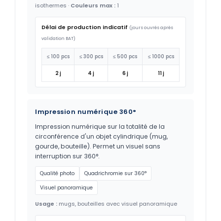
isothermes ·
Couleurs max :
1
Délai de production indicatif
(jours ouvrés après
validation BAT)
≤ 100 pcs
≤ 300 pcs
≤ 500 pcs
≤ 1000 pcs
2 j
4 j
6 j
11 j
Impression numérique 360°
Impression numérique sur la totalité de la
circonférence d'un objet cylindrique (mug,
gourde, bouteille). Permet un visuel sans
interruption sur 360°.
Qualité photo
Quadrichromie sur 360°
Visuel panoramique
Usage :
mugs, bouteilles avec visuel panoramique