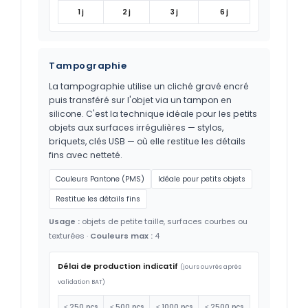
1 j
2 j
3 j
6 j
Tampographie
La tampographie utilise un cliché gravé encré
puis transféré sur l'objet via un tampon en
silicone. C'est la technique idéale pour les petits
objets aux surfaces irrégulières — stylos,
briquets, clés USB — où elle restitue les détails
fins avec netteté.
Couleurs Pantone (PMS)
Idéale pour petits objets
Restitue les détails fins
Usage :
objets de petite taille, surfaces courbes ou
texturées ·
Couleurs max :
4
Délai de production indicatif
(jours ouvrés après
validation BAT)
≤ 250 pcs
≤ 500 pcs
≤ 1000 pcs
≤ 2500 pcs