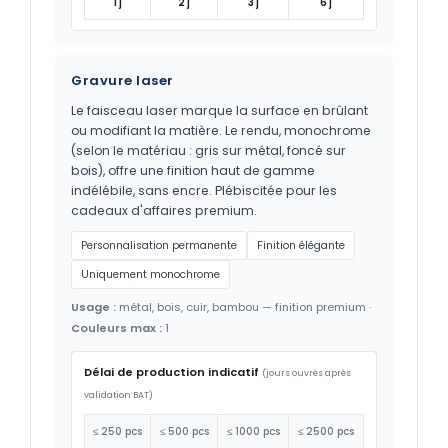
1 j
2 j
3 j
6 j
Gravure laser
Le faisceau laser marque la surface en brûlant
ou modifiant la matière. Le rendu, monochrome
(selon le matériau : gris sur métal, foncé sur
bois), offre une finition haut de gamme
indélébile, sans encre. Plébiscitée pour les
cadeaux d'affaires premium.
Personnalisation permanente
Finition élégante
Uniquement monochrome
Usage :
métal, bois, cuir, bambou — finition premium ·
Couleurs max :
1
Délai de production indicatif
(jours ouvrés après
validation BAT)
≤ 250 pcs
≤ 500 pcs
≤ 1000 pcs
≤ 2500 pcs