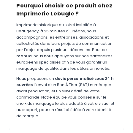
MARQUAGE TEXTILE
Pourquoi choisir ce produit chez
Tee-shirts
Imprimerie Lebugle ?
Nouveau
Polos
Nouveau
Imprimerie historique du Loiret installée à
Beaugency, à 25 minutes d'Orléans, nous
Sweatshirts
Nouveau
accompagnons les entreprises, associations et
collectivités dans leurs projets de communication
GOODIES
par l'objet depuis plusieurs décennies. Pour ce
Catalogue complet
mahua
, nous nous appuyons sur nos partenaires
Nouveau
européens spécialisés afin de vous garantir un
Bureau & écriture
marquage de qualité, dans les délais annoncés.
Sacs & voyages
Nous proposons un
devis personnalisé sous 24 h
ouvrées
, l'envoi d'un Bon À Tirer (BAT) numérique
Verres & déjeuner
avant production, et un suivi dédié de votre
commande. Notre équipe vous conseille sur le
Technologie
choix du marquage le plus adapté à votre visuel et
Vêtements
au support, pour un résultat fidèle à votre identité
de marque.
Outils & porte-clés
Cuisine