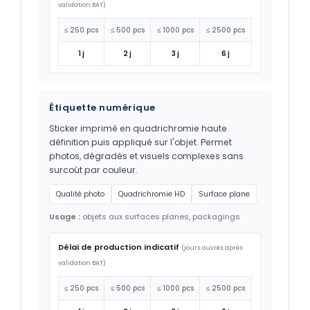
validation BAT)
≤ 250 pcs
≤ 500 pcs
≤ 1000 pcs
≤ 2500 pcs
1 j
2 j
3 j
6 j
Étiquette numérique
Sticker imprimé en quadrichromie haute
définition puis appliqué sur l'objet. Permet
photos, dégradés et visuels complexes sans
surcoût par couleur.
Qualité photo
Quadrichromie HD
Surface plane
Usage :
objets aux surfaces planes, packagings
Délai de production indicatif
(jours ouvrés après
validation BAT)
≤ 250 pcs
≤ 500 pcs
≤ 1000 pcs
≤ 2500 pcs