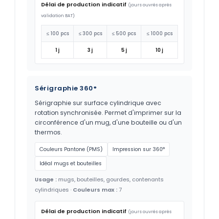
Délai de production indicatif
(jours ouvrés après
validation BAT)
≤ 100 pcs
≤ 300 pcs
≤ 500 pcs
≤ 1000 pcs
1 j
3 j
5 j
10 j
Sérigraphie 360°
Sérigraphie sur surface cylindrique avec
rotation synchronisée. Permet d'imprimer sur la
circonférence d'un mug, d'une bouteille ou d'un
thermos.
Couleurs Pantone (PMS)
Impression sur 360°
Idéal mugs et bouteilles
Usage :
mugs, bouteilles, gourdes, contenants
cylindriques ·
Couleurs max :
7
Délai de production indicatif
(jours ouvrés après