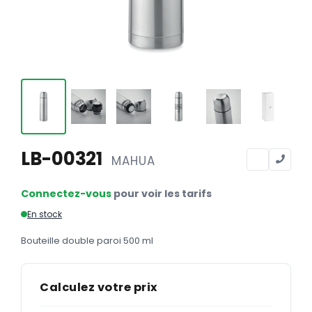
Calendriers
Calendriers bancaires
BUREAUTIQUE
Tête de lettre
Enveloppes
Sous-mains
LB-00321
MAHUA
Bloc-notes
Chemises
Connectez-vous
pour voir les tarifs
Pochettes administratives
En stock
Tampons
Bouteille double paroi 500 ml
Liasses
Calculez votre prix
Carnets