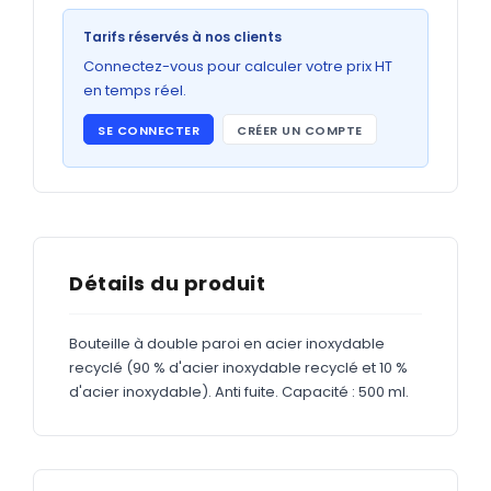
Bons de commande
Tarifs réservés à nos clients
GRAND FORMAT
Connectez-vous pour calculer votre prix HT
Posters
en temps réel.
Abribus
SE CONNECTER
CRÉER UN COMPTE
Plans
Bâche
Panneaux
Détails du produit
ADHÉSIFS
Bouteille à double paroi en acier inoxydable
recyclé (90 % d'acier inoxydable recyclé et 10 %
Étiquettes adhésives
d'acier inoxydable). Anti fuite. Capacité : 500 ml.
Étiquettes adhésives en bobine
Adhésifs vitrine