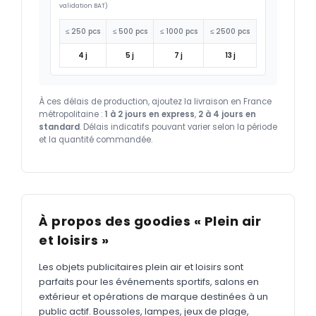
validation BAT)
≤ 250 pcs
≤ 500 pcs
≤ 1000 pcs
≤ 2500 pcs
4 j
5 j
7 j
13 j
À ces délais de production, ajoutez la livraison en France
métropolitaine :
1 à 2 jours en express
,
2 à 4 jours en
standard
. Délais indicatifs pouvant varier selon la période
et la quantité commandée.
À propos des goodies « Plein air
et loisirs »
Les objets publicitaires plein air et loisirs sont
parfaits pour les événements sportifs, salons en
extérieur et opérations de marque destinées à un
public actif. Boussoles, lampes, jeux de plage,