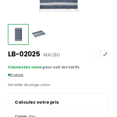
Calendriers
Calendriers bancaires
BUREAUTIQUE
Tête de lettre
Enveloppes
Sous-mains
LB-02025
MALIBU
Bloc-notes
Connectez-vous
pour voir les tarifs
Chemises
En stock
Pochettes administratives
Serviette de plage coton
Tampons
Liasses
Calculez votre prix
Carnets
Coloris :
Bleu