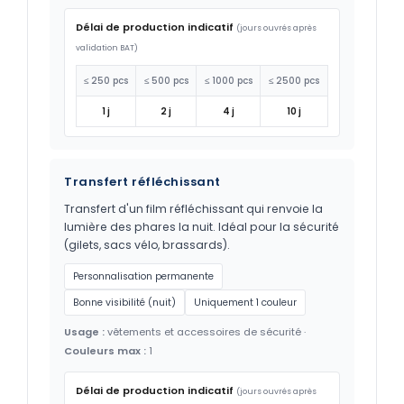
Délai de production indicatif
(jours ouvrés après
validation BAT)
≤ 250 pcs
≤ 500 pcs
≤ 1000 pcs
≤ 2500 pcs
1 j
2 j
4 j
10 j
Transfert réfléchissant
Transfert d'un film réfléchissant qui renvoie la
lumière des phares la nuit. Idéal pour la sécurité
(gilets, sacs vélo, brassards).
Personnalisation permanente
Bonne visibilité (nuit)
Uniquement 1 couleur
Usage :
vêtements et accessoires de sécurité ·
Couleurs max :
1
Délai de production indicatif
(jours ouvrés après