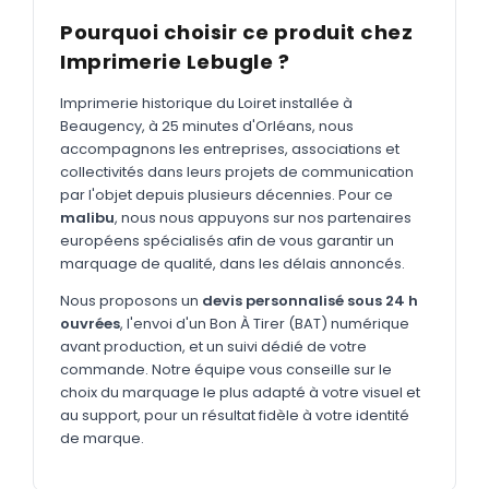
MARQUAGE TEXTILE
Pourquoi choisir ce produit chez
Tee-shirts
Nouveau
Imprimerie Lebugle ?
Polos
Nouveau
Imprimerie historique du Loiret installée à
Sweatshirts
Beaugency, à 25 minutes d'Orléans, nous
Nouveau
accompagnons les entreprises, associations et
GOODIES
collectivités dans leurs projets de communication
par l'objet depuis plusieurs décennies. Pour ce
Catalogue complet
Nouveau
malibu
, nous nous appuyons sur nos partenaires
européens spécialisés afin de vous garantir un
Bureau & écriture
marquage de qualité, dans les délais annoncés.
Sacs & voyages
Nous proposons un
devis personnalisé sous 24 h
Verres & déjeuner
ouvrées
, l'envoi d'un Bon À Tirer (BAT) numérique
avant production, et un suivi dédié de votre
Technologie
commande. Notre équipe vous conseille sur le
choix du marquage le plus adapté à votre visuel et
Vêtements
au support, pour un résultat fidèle à votre identité
de marque.
Outils & porte-clés
Cuisine