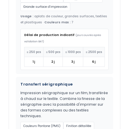
Grande surface d'impression
Usage :
aplats de couleur, grandes surfaces, textiles
et plastiques ·
Couleurs max :
7
Délai de production indicatif
(jours ouvrés après
validation BAT)
≤ 250 pcs
≤ 500 pcs
≤ 1000 pcs
≤ 2500 pcs
1 j
2 j
3 j
6 j
Transfert sérigraphique
Impression sérigraphique sur un film, transférée
à chaud sur le textile. Combine la finesse de la
sérigraphie avec la possibilité d'imprimer sur
des formes complexes ou des textiles
techniques.
Couleurs Pantone (PMS)
Finition détaillée