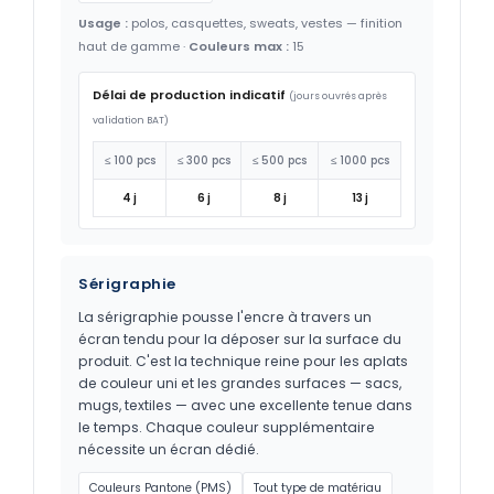
Usage :
polos, casquettes, sweats, vestes — finition
haut de gamme ·
Couleurs max :
15
Délai de production indicatif
(jours ouvrés après
validation BAT)
≤ 100 pcs
≤ 300 pcs
≤ 500 pcs
≤ 1000 pcs
4 j
6 j
8 j
13 j
Sérigraphie
La sérigraphie pousse l'encre à travers un
écran tendu pour la déposer sur la surface du
produit. C'est la technique reine pour les aplats
de couleur uni et les grandes surfaces — sacs,
mugs, textiles — avec une excellente tenue dans
le temps. Chaque couleur supplémentaire
nécessite un écran dédié.
Couleurs Pantone (PMS)
Tout type de matériau