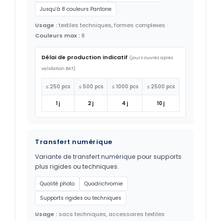
Jusqu'à 8 couleurs Pantone
Usage :
textiles techniques, formes complexes ·
Couleurs max :
8
Délai de production indicatif
(jours ouvrés après
validation BAT)
≤ 250 pcs
≤ 500 pcs
≤ 1000 pcs
≤ 2500 pcs
1 j
2 j
4 j
10 j
Transfert numérique
Variante de transfert numérique pour supports
plus rigides ou techniques.
Qualité photo
Quadrichromie
Supports rigides ou techniques
Usage :
sacs techniques, accessoires textiles