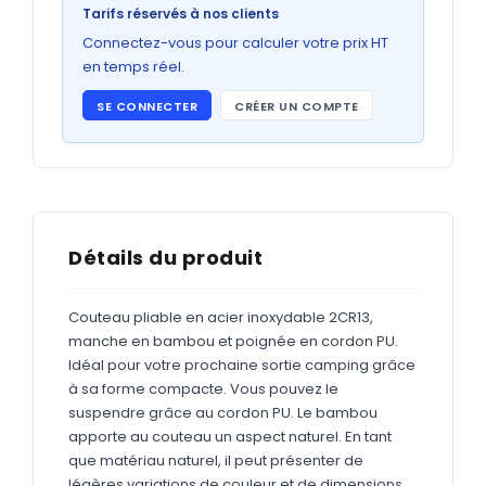
Bons de commande
Tarifs réservés à nos clients
GRAND FORMAT
Connectez-vous pour calculer votre prix HT
en temps réel.
Posters
SE CONNECTER
CRÉER UN COMPTE
Abribus
Plans
Bâche
Panneaux
Détails du produit
Couteau pliable en acier inoxydable 2CR13,
ADHÉSIFS
manche en bambou et poignée en cordon PU.
Idéal pour votre prochaine sortie camping grâce
Étiquettes adhésives
à sa forme compacte. Vous pouvez le
Étiquettes adhésives en bobine
suspendre grâce au cordon PU. Le bambou
apporte au couteau un aspect naturel. En tant
Adhésifs vitrine
que matériau naturel, il peut présenter de
légères variations de couleur et de dimensions