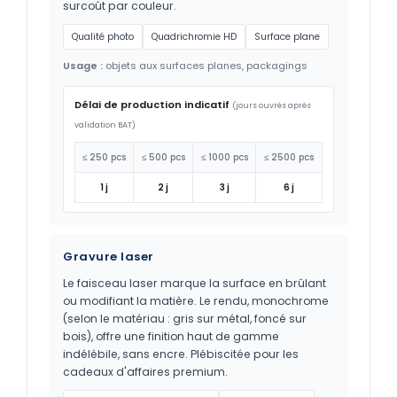
surcoût par couleur.
Qualité photo
Quadrichromie HD
Surface plane
Usage :
objets aux surfaces planes, packagings
Délai de production indicatif
(jours ouvrés après
validation BAT)
≤ 250 pcs
≤ 500 pcs
≤ 1000 pcs
≤ 2500 pcs
1 j
2 j
3 j
6 j
Gravure laser
Le faisceau laser marque la surface en brûlant
ou modifiant la matière. Le rendu, monochrome
(selon le matériau : gris sur métal, foncé sur
bois), offre une finition haut de gamme
indélébile, sans encre. Plébiscitée pour les
cadeaux d'affaires premium.