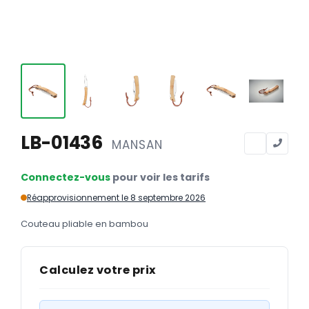
Calendriers
Calendriers bancaires
BUREAUTIQUE
Tête de lettre
Enveloppes
Sous-mains
LB-01436
MANSAN
Bloc-notes
Connectez-vous
pour voir les tarifs
Chemises
Réapprovisionnement le 8 septembre 2026
Pochettes administratives
Couteau pliable en bambou
Tampons
Liasses
Calculez votre prix
Carnets