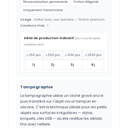
Personnalisation permanente
Finition élégante
Uniquement monochrome
Usage :
métal, bois, cuir, bambou — finition premium ·
Couleurs max :
1
Délai de production indicatif
(jours ouvrés après
validation BAT)
≤ 250 pcs
≤ 500 pcs
≤ 1000 pcs
≤ 2500 pcs
1 j
2 j
3 j
6 j
Tampographie
La tampographie utilise un cliché gravé encré
puis transféré sur l'objet via un tampon en
silicone. C'est la technique idéale pour les petits
objets aux surfaces irrégulières — stylos,
briquets, clés USB — où elle restitue les détails
fins avec netteté.