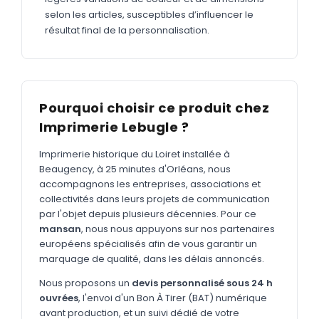
MARQUAGE TEXTILE
selon les articles, susceptibles d’influencer le
Tee-shirts
résultat final de la personnalisation.
Nouveau
Polos
Nouveau
Sweatshirts
Nouveau
Pourquoi choisir ce produit chez
GOODIES
Imprimerie Lebugle ?
Catalogue complet
Nouveau
Imprimerie historique du Loiret installée à
Bureau & écriture
Beaugency, à 25 minutes d'Orléans, nous
accompagnons les entreprises, associations et
Sacs & voyages
collectivités dans leurs projets de communication
Verres & déjeuner
par l'objet depuis plusieurs décennies. Pour ce
mansan
, nous nous appuyons sur nos partenaires
Technologie
européens spécialisés afin de vous garantir un
marquage de qualité, dans les délais annoncés.
Vêtements
Nous proposons un
devis personnalisé sous 24 h
Outils & porte-clés
ouvrées
, l'envoi d'un Bon À Tirer (BAT) numérique
avant production, et un suivi dédié de votre
Cuisine