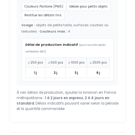
Couleurs Pantone (PMS)
Idéale pour petits objets
Restitue les détails fins
Usage :
objets de petite taille, surfaces courbes ou
texturées ·
Couleurs max :
4
Délai de production indicatif
(jours ouvrés après
validation BAT)
≤ 250 pcs
≤ 500 pcs
≤ 1000 pcs
≤ 2500 pcs
1 j
2 j
3 j
6 j
À ces délais de production, ajoutez la livraison en France
métropolitaine :
1 à 2 jours en express
,
2 à 4 jours en
standard
. Délais indicatifs pouvant varier selon la période
et la quantité commandée.