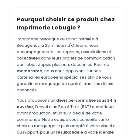
MARQUAGE TEXTILE
Tee-shirts
Nouveau
Pourquoi choisir ce produit chez
Polos
Nouveau
Imprimerie Lebugle ?
Sweatshirts
Nouveau
Imprimerie historique du Loiret installée à
Beaugency, à 25 minutes d'Orléans, nous
GOODIES
accompagnons les entreprises, associations et
Catalogue complet
collectivités dans leurs projets de communication
Nouveau
par l'objet depuis plusieurs décennies. Pour ce
Bureau & écriture
memorama
, nous nous appuyons sur nos
partenaires européens spécialisés afin de vous
Sacs & voyages
garantir un marquage de qualité, dans les délais
Verres & déjeuner
annoncés.
Nous proposons un
devis personnalisé sous 24 h
Technologie
ouvrées
, l'envoi d'un Bon À Tirer (BAT) numérique
Vêtements
avant production, et un suivi dédié de votre
commande. Notre équipe vous conseille sur le
Outils & porte-clés
choix du marquage le plus adapté à votre visuel et
au support, pour un résultat fidèle à votre identité
Cuisine