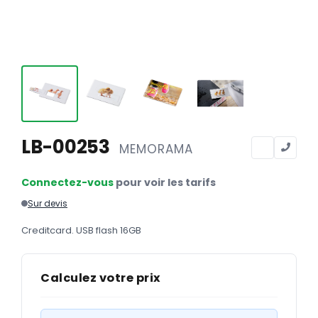
Calendriers
Calendriers bancaires
BUREAUTIQUE
Tête de lettre
Enveloppes
Sous-mains
LB-00253
MEMORAMA
Bloc-notes
Connectez-vous
pour voir les tarifs
Chemises
Sur devis
Pochettes administratives
Creditcard. USB flash 16GB
Tampons
Liasses
Calculez votre prix
Carnets