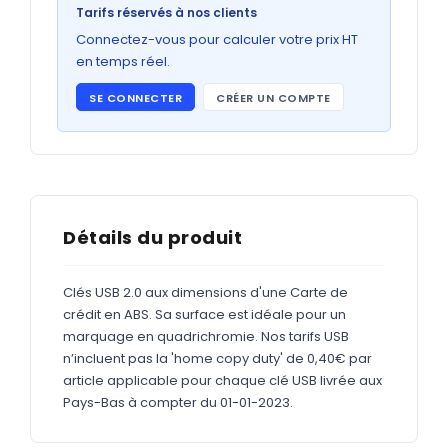
Bons de commande
Tarifs réservés à nos clients
GRAND FORMAT
Connectez-vous pour calculer votre prix HT
en temps réel.
Posters
SE CONNECTER
CRÉER UN COMPTE
Abribus
Plans
Bâche
Panneaux
Détails du produit
Clés USB 2.0 aux dimensions d'une Carte de
ADHÉSIFS
crédit en ABS. Sa surface est idéale pour un
marquage en quadrichromie. Nos tarifs USB
Étiquettes adhésives
n’incluent pas la 'home copy duty' de 0,40€ par
Étiquettes adhésives en bobine
article applicable pour chaque clé USB livrée aux
Pays-Bas à compter du 01-01-2023.
Adhésifs vitrine