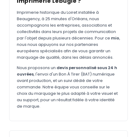
Imprimerie Lebugle ?
MARQUAGE TEXTILE
Tee-shirts
Imprimerie historique du Loiret installée à
Nouveau
Beaugency, à 25 minutes d'Orléans, nous
Polos
accompagnons les entreprises, associations et
Nouveau
collectivités dans leurs projets de communication
Sweatshirts
Nouveau
par l'objet depuis plusieurs décennies. Pour ce
mio
,
nous nous appuyons sur nos partenaires
GOODIES
européens spécialisés afin de vous garantir un
marquage de qualité, dans les délais annoncés.
Catalogue complet
Nouveau
Nous proposons un
devis personnalisé sous 24 h
Bureau & écriture
ouvrées
, l'envoi d'un Bon À Tirer (BAT) numérique
Sacs & voyages
avant production, et un suivi dédié de votre
commande. Notre équipe vous conseille sur le
Verres & déjeuner
choix du marquage le plus adapté à votre visuel et
au support, pour un résultat fidèle à votre identité
Technologie
de marque.
Vêtements
Outils & porte-clés
Cuisine