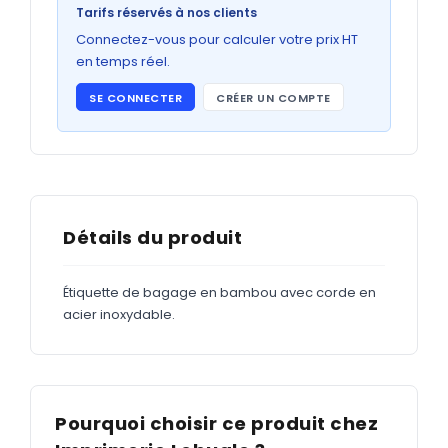
Bons de commande
Tarifs réservés à nos clients
GRAND FORMAT
Connectez-vous pour calculer votre prix HT
en temps réel.
Posters
SE CONNECTER
CRÉER UN COMPTE
Abribus
Plans
Bâche
Panneaux
Détails du produit
Étiquette de bagage en bambou avec corde en
ADHÉSIFS
acier inoxydable.
Étiquettes adhésives
Étiquettes adhésives en bobine
Adhésifs vitrine
Pourquoi choisir ce produit chez