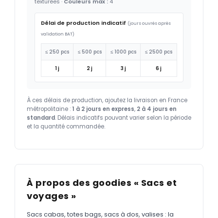
texturées ·
Couleurs max :
4
Délai de production indicatif
(jours ouvrés après
validation BAT)
≤ 250 pcs
≤ 500 pcs
≤ 1000 pcs
≤ 2500 pcs
1 j
2 j
3 j
6 j
À ces délais de production, ajoutez la livraison en France
métropolitaine :
1 à 2 jours en express
,
2 à 4 jours en
standard
. Délais indicatifs pouvant varier selon la période
et la quantité commandée.
À propos des goodies « Sacs et
voyages »
Sacs cabas, totes bags, sacs à dos, valises : la