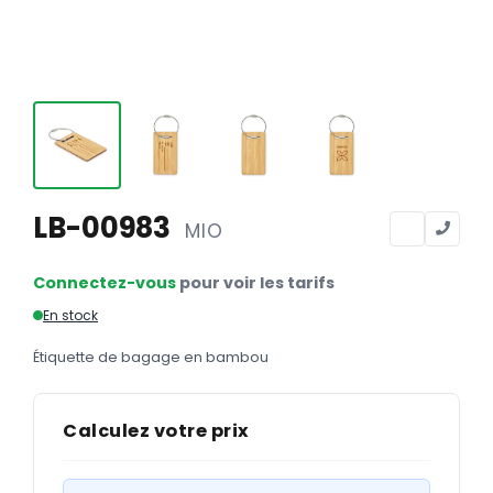
Calendriers
Calendriers bancaires
BUREAUTIQUE
Tête de lettre
Enveloppes
Sous-mains
LB-00983
MIO
Bloc-notes
Connectez-vous
pour voir les tarifs
Chemises
En stock
Pochettes administratives
Étiquette de bagage en bambou
Tampons
Liasses
Calculez votre prix
Carnets