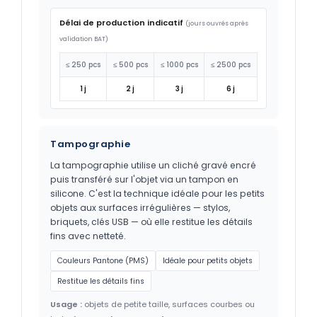
Délai de production indicatif
(jours ouvrés après
validation BAT)
≤ 250 pcs
≤ 500 pcs
≤ 1000 pcs
≤ 2500 pcs
1 j
2 j
3 j
6 j
Tampographie
La tampographie utilise un cliché gravé encré
puis transféré sur l'objet via un tampon en
silicone. C'est la technique idéale pour les petits
objets aux surfaces irrégulières — stylos,
briquets, clés USB — où elle restitue les détails
fins avec netteté.
Couleurs Pantone (PMS)
Idéale pour petits objets
Restitue les détails fins
Usage :
objets de petite taille, surfaces courbes ou