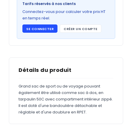
Bons de commande
Tarifs réservés à nos clients
GRAND FORMAT
Connectez-vous pour calculer votre prix HT
en temps réel.
Posters
SE CONNECTER
CRÉER UN COMPTE
Abribus
Plans
Bâche
Panneaux
Détails du produit
Grand sac de sport ou de voyage pouvant
ADHÉSIFS
également être utilisé comme sac à dos, en
tarpaulin 50C avec compartiment intérieur zippé.
Étiquettes adhésives
Il est doté d'une bandoulière détachable et
Étiquettes adhésives en bobine
réglable et d'une doublure en RPET.
Adhésifs vitrine