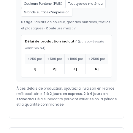
Couleurs Pantone (PMS)
Tout type de matériau
Grande surface d'impression
Usage :
aplats de couleur, grandes surfaces, textiles
et plastiques ·
Couleurs max :
7
Délai de production indicatif
(jours ouvrés après
validation BAT)
≤ 250 pcs
≤ 500 pcs
≤ 1000 pcs
≤ 2500 pcs
1 j
2 j
3 j
6 j
À ces délais de production, ajoutez la livraison en France
métropolitaine :
1 à 2 jours en express
,
2 à 4 jours en
standard
. Délais indicatifs pouvant varier selon la période
et la quantité commandée.