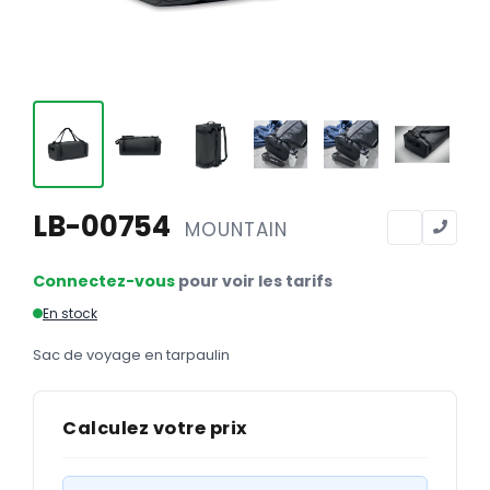
Calendriers
Calendriers bancaires
BUREAUTIQUE
Tête de lettre
Enveloppes
Sous-mains
LB-00754
MOUNTAIN
Bloc-notes
Connectez-vous
pour voir les tarifs
Chemises
En stock
Pochettes administratives
Sac de voyage en tarpaulin
Tampons
Liasses
Calculez votre prix
Carnets