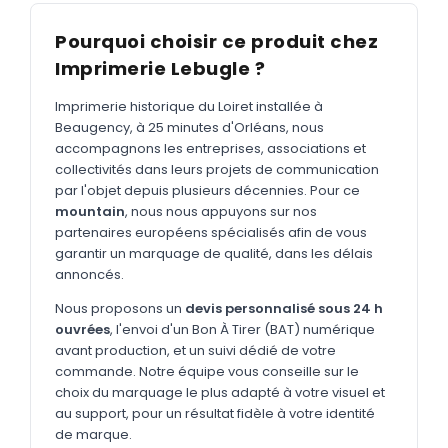
MARQUAGE TEXTILE
Pourquoi choisir ce produit chez
Tee-shirts
Nouveau
Imprimerie Lebugle ?
Polos
Nouveau
Imprimerie historique du Loiret installée à
Sweatshirts
Nouveau
Beaugency, à 25 minutes d'Orléans, nous
accompagnons les entreprises, associations et
GOODIES
collectivités dans leurs projets de communication
Catalogue complet
par l'objet depuis plusieurs décennies. Pour ce
Nouveau
mountain
, nous nous appuyons sur nos
Bureau & écriture
partenaires européens spécialisés afin de vous
garantir un marquage de qualité, dans les délais
Sacs & voyages
annoncés.
Verres & déjeuner
Nous proposons un
devis personnalisé sous 24 h
ouvrées
, l'envoi d'un Bon À Tirer (BAT) numérique
Technologie
avant production, et un suivi dédié de votre
Vêtements
commande. Notre équipe vous conseille sur le
choix du marquage le plus adapté à votre visuel et
Outils & porte-clés
au support, pour un résultat fidèle à votre identité
de marque.
Cuisine