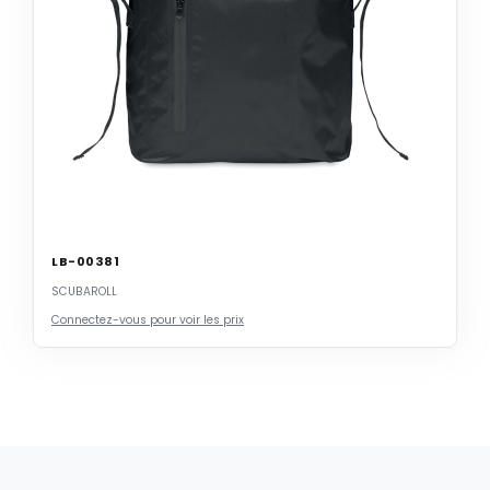
LB-00381
SCUBAROLL
Connectez-vous pour voir les prix