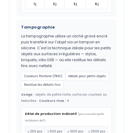
1 j
2 j
3 j
6 j
Tampographie
La tampographie utilise un cliché gravé encré
puis transféré sur l'objet via un tampon en
silicone. C'est la technique idéale pour les petits
objets aux surfaces irrégulières — stylos,
briquets, clés USB — où elle restitue les détails
fins avec netteté.
Couleurs Pantone (PMS)
Idéale pour petits objets
Restitue les détails fins
Usage :
objets de petite taille, surfaces courbes ou
texturées ·
Couleurs max :
4
Délai de production indicatif
(jours ouvrés après
validation BAT)
≤ 250 pcs
≤ 500 pcs
≤ 1000 pcs
≤ 2500 pcs