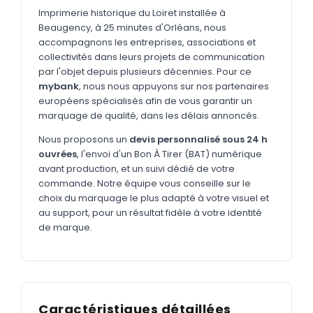
MARQUAGE TEXTILE
Imprimerie historique du Loiret installée à
Beaugency, à 25 minutes d'Orléans, nous
Tee-shirts
Nouveau
accompagnons les entreprises, associations et
Polos
collectivités dans leurs projets de communication
Nouveau
par l'objet depuis plusieurs décennies. Pour ce
Sweatshirts
Nouveau
mybank
, nous nous appuyons sur nos partenaires
européens spécialisés afin de vous garantir un
GOODIES
marquage de qualité, dans les délais annoncés.
Catalogue complet
Nouveau
Nous proposons un
devis personnalisé sous 24 h
ouvrées
, l'envoi d'un Bon À Tirer (BAT) numérique
Bureau & écriture
avant production, et un suivi dédié de votre
Sacs & voyages
commande. Notre équipe vous conseille sur le
choix du marquage le plus adapté à votre visuel et
Verres & déjeuner
au support, pour un résultat fidèle à votre identité
de marque.
Technologie
Vêtements
Outils & porte-clés
Caractéristiques détaillées
Cuisine