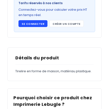
Bons de commande
Tarifs réservés à nos clients
GRAND FORMAT
Connectez-vous pour calculer votre prix HT
en temps réel.
Posters
SE CONNECTER
CRÉER UN COMPTE
Abribus
Plans
Bâche
Panneaux
Détails du produit
Tirelire en forme de maison, matériau plastique.
ADHÉSIFS
Étiquettes adhésives
Étiquettes adhésives en bobine
Pourquoi choisir ce produit chez
Adhésifs vitrine
Imprimerie Lebugle ?