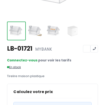
Calendriers
Calendriers bancaires
BUREAUTIQUE
Tête de lettre
Enveloppes
Sous-mains
LB-01721
MYBANK
Bloc-notes
Connectez-vous
pour voir les tarifs
Chemises
En stock
Pochettes administratives
Tirelire maison plastique
Tampons
Liasses
Calculez votre prix
Carnets