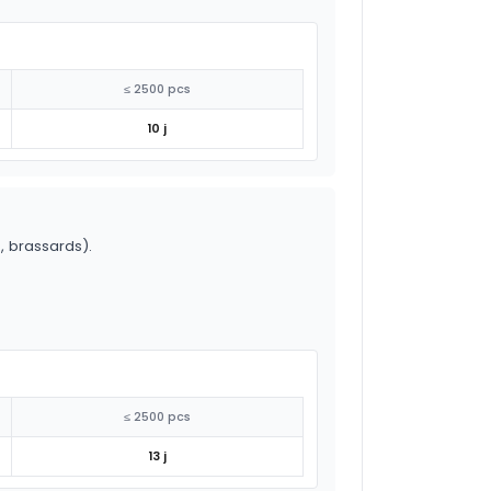
≤ 2500 pcs
10 j
o, brassards).
≤ 2500 pcs
13 j