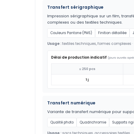
Transfert sérigraphique
Impression sérigraphique sur un film, transf
complexes ou des textiles techniques.
Couleurs Pantone (PMS)
Finition détaillée
Usage :
textiles techniques, formes complexes ·
Délai de production indicatif
(jours ouvrés aprè
≤ 250 pcs
1 j
Transfert numérique
Variante de transfert numérique pour suppor
Qualité photo
Quadrichromie
Supports rig
Usage :
sacs techniques, accessoires textiles