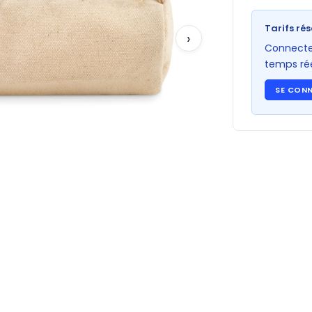
Tarifs rés
›
Connectez
temps rée
SE CON