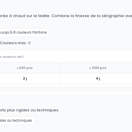
érée à chaud sur le textile. Combine la finesse de la sérigraphie av
Jusqu'à 8 couleurs Pantone
Couleurs max :
8
s validation BAT)
≤ 500 pcs
≤ 1000 pcs
2 j
4 j
ts plus rigides ou techniques.
ides ou techniques