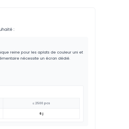
uhaité :
ique reine pour les aplats de couleur uni et
lémentaire nécessite un écran dédié.
≤ 2500 pcs
6 j