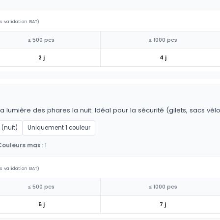
s validation BAT)
≤ 500 pcs
≤ 1000 pcs
2 j
4 j
la lumière des phares la nuit. Idéal pour la sécurité (gilets, sacs vél
 (nuit)
Uniquement 1 couleur
Couleurs max :
1
s validation BAT)
≤ 500 pcs
≤ 1000 pcs
5 j
7 j