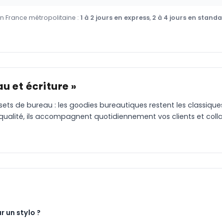
en France métropolitaine :
1 à 2 jours en express
,
2 à 4 jours en stand
u et écriture »
 sets de bureau : les goodies bureautiques restent les classiqu
 qualité, ils accompagnent quotidiennement vos clients et coll
r un stylo ?