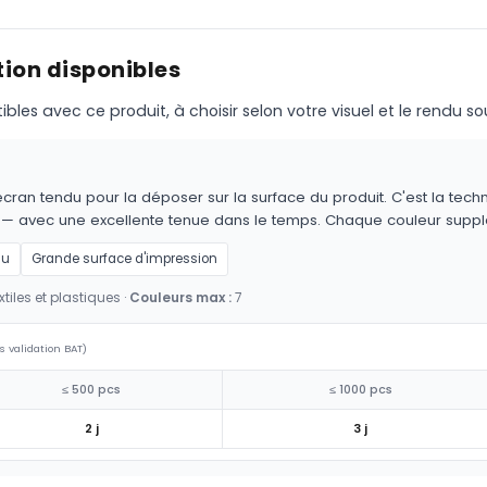
ion disponibles
s avec ce produit, à choisir selon votre visuel et le rendu so
cran tendu pour la déposer sur la surface du produit. C'est la techn
es — avec une excellente tenue dans le temps. Chaque couleur supp
au
Grande surface d'impression
tiles et plastiques ·
Couleurs max :
7
s validation BAT)
≤ 500 pcs
≤ 1000 pcs
2 j
3 j