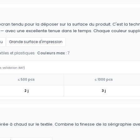
cran tendu pour la déposer sur la surface du produit. C'est la techn
es — avec une excellente tenue dans le temps. Chaque couleur supp
au
Grande surface d'impression
tiles et plastiques ·
Couleurs max :
7
s validation BAT)
≤ 500 pcs
≤ 1000 pcs
2 j
3 j
érée à chaud sur le textile. Combine la finesse de la sérigraphie av