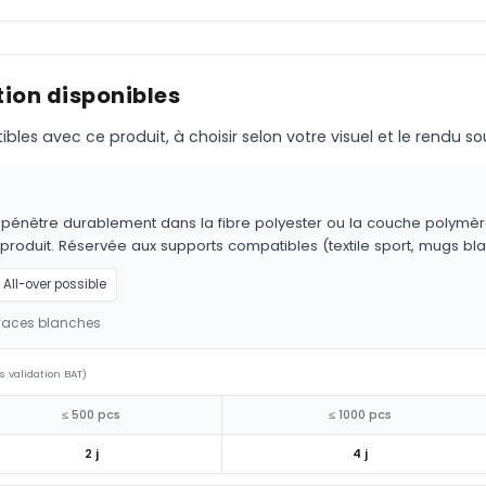
ion disponibles
s avec ce produit, à choisir selon votre visuel et le rendu so
 pénètre durablement dans la fibre polyester ou la couche polymère.
 produit. Réservée aux supports compatibles (textile sport, mugs bla
All-over possible
rfaces blanches
s validation BAT)
≤ 500 pcs
≤ 1000 pcs
2 j
4 j