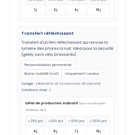
1 j
2 j
4 j
10 j
Transfert réfléchissant
Transfert d'un film réfléchissant qui renvoie la
lumière des phares la nuit. Idéal pour la sécurité
(gilets, sacs vélo, brassards).
Personnalisation permanente
Bonne visibilité (nuit)
Uniquement 1 couleur
Usage :
vêtements et accessoires de sécurité ·
Couleurs max :
1
Délai de production indicatif
(jours ouvrés après
validation BAT)
≤ 250 pcs
≤ 500 pcs
≤ 1000 pcs
≤ 2500 pcs
4 j
5 j
7 j
13 j