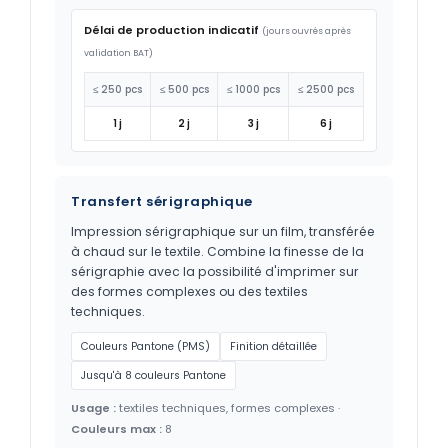
Délai de production indicatif
(jours ouvrés après
validation BAT)
≤ 250 pcs
≤ 500 pcs
≤ 1000 pcs
≤ 2500 pcs
1 j
2 j
3 j
6 j
Transfert sérigraphique
Impression sérigraphique sur un film, transférée
à chaud sur le textile. Combine la finesse de la
sérigraphie avec la possibilité d'imprimer sur
des formes complexes ou des textiles
techniques.
Couleurs Pantone (PMS)
Finition détaillée
Jusqu'à 8 couleurs Pantone
Usage :
textiles techniques, formes complexes ·
Couleurs max :
8