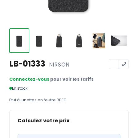
Calendriers
Calendriers bancaires
BUREAUTIQUE
Tête de lettre
Enveloppes
Sous-mains
LB-01333
NIRSON
Bloc-notes
Connectez-vous
pour voir les tarifs
Chemises
En stock
Pochettes administratives
Etui à lunettes en feutre RPET
Tampons
Liasses
Calculez votre prix
Carnets