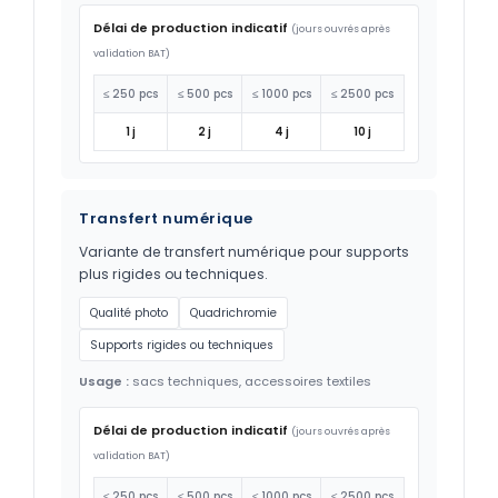
Délai de production indicatif
(jours ouvrés après
validation BAT)
≤ 250 pcs
≤ 500 pcs
≤ 1000 pcs
≤ 2500 pcs
1 j
2 j
4 j
10 j
Transfert numérique
Variante de transfert numérique pour supports
plus rigides ou techniques.
Qualité photo
Quadrichromie
Supports rigides ou techniques
Usage :
sacs techniques, accessoires textiles
Délai de production indicatif
(jours ouvrés après
validation BAT)
≤ 250 pcs
≤ 500 pcs
≤ 1000 pcs
≤ 2500 pcs