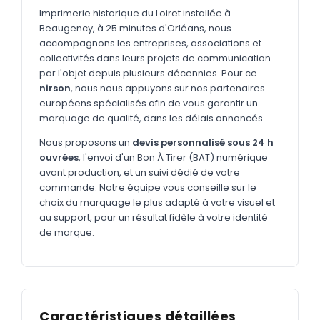
MARQUAGE TEXTILE
Imprimerie historique du Loiret installée à
Beaugency, à 25 minutes d'Orléans, nous
Tee-shirts
Nouveau
accompagnons les entreprises, associations et
Polos
collectivités dans leurs projets de communication
Nouveau
par l'objet depuis plusieurs décennies. Pour ce
Sweatshirts
Nouveau
nirson
, nous nous appuyons sur nos partenaires
européens spécialisés afin de vous garantir un
GOODIES
marquage de qualité, dans les délais annoncés.
Catalogue complet
Nouveau
Nous proposons un
devis personnalisé sous 24 h
ouvrées
, l'envoi d'un Bon À Tirer (BAT) numérique
Bureau & écriture
avant production, et un suivi dédié de votre
Sacs & voyages
commande. Notre équipe vous conseille sur le
choix du marquage le plus adapté à votre visuel et
Verres & déjeuner
au support, pour un résultat fidèle à votre identité
de marque.
Technologie
Vêtements
Outils & porte-clés
Caractéristiques détaillées
Cuisine