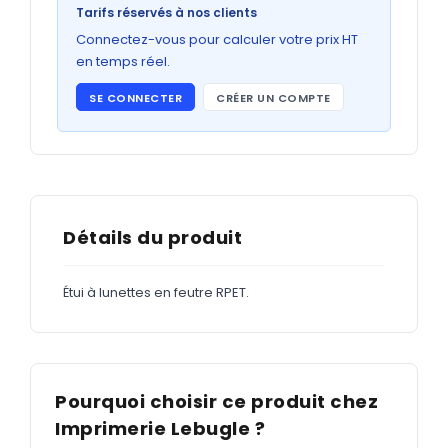
Bons de commande
Tarifs réservés à nos clients
GRAND FORMAT
Connectez-vous pour calculer votre prix HT
en temps réel.
Posters
SE CONNECTER
CRÉER UN COMPTE
Abribus
Plans
Bâche
Panneaux
Détails du produit
Étui à lunettes en feutre RPET.
ADHÉSIFS
Étiquettes adhésives
Étiquettes adhésives en bobine
Pourquoi choisir ce produit chez
Adhésifs vitrine
Imprimerie Lebugle ?