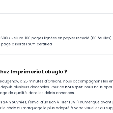
00D. Reliure. 160 pages lignées en papier recyclé (80 feuilles)
page assortis.FSC®-certified
chez Imprimerie Lebugle ?
à Beaugency, à 25 minutes d'Orléans, nous accompagnons les entr
 depuis plusieurs décennies. Pour ce
note rpet
, nous nous app
age de qualité, dans les délais annoncés.
s 24 h ouvrées
, l'envoi d'un Bon À Tirer (BAT) numérique avant 
le choix du marquage le plus adapté à votre visuel et au suppo