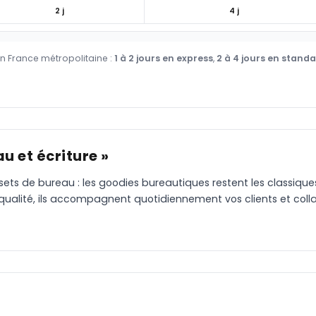
2 j
4 j
en France métropolitaine :
1 à 2 jours en express
,
2 à 4 jours en stand
u et écriture »
 sets de bureau : les goodies bureautiques restent les classiqu
 qualité, ils accompagnent quotidiennement vos clients et coll