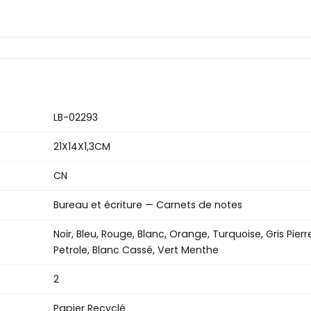
LB-02293
21X14X1,3CM
CN
Bureau et écriture — Carnets de notes
Noir, Bleu, Rouge, Blanc, Orange, Turquoise, Gris Pierr
Petrole, Blanc Cassé, Vert Menthe
2
Papier Recyclé