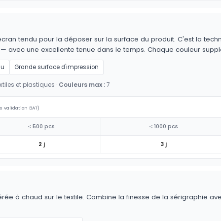
cran tendu pour la déposer sur la surface du produit. C'est la techn
es — avec une excellente tenue dans le temps. Chaque couleur supp
au
Grande surface d'impression
tiles et plastiques ·
Couleurs max :
7
s validation BAT)
≤ 500 pcs
≤ 1000 pcs
2 j
3 j
érée à chaud sur le textile. Combine la finesse de la sérigraphie av