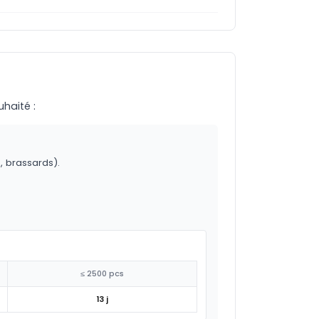
uhaité :
o, brassards).
≤ 2500 pcs
13 j