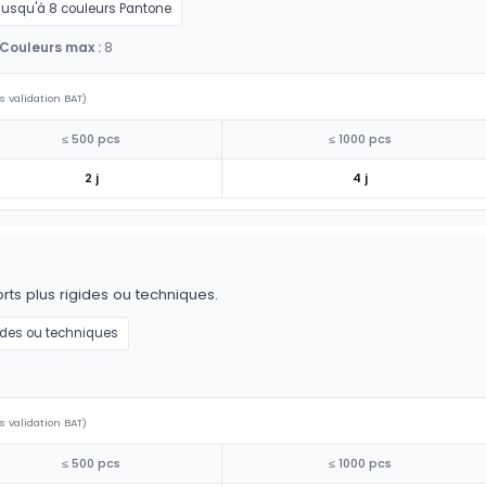
Jusqu'à 8 couleurs Pantone
Couleurs max :
8
s validation BAT)
≤ 500 pcs
≤ 1000 pcs
2 j
4 j
ts plus rigides ou techniques.
ides ou techniques
s validation BAT)
≤ 500 pcs
≤ 1000 pcs