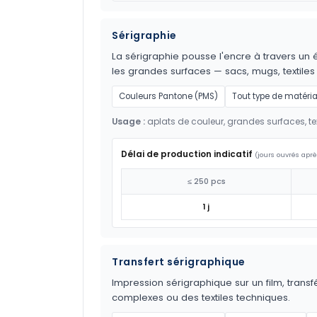
Sérigraphie
La sérigraphie pousse l'encre à travers un é
les grandes surfaces — sacs, mugs, textil
Couleurs Pantone (PMS)
Tout type de matéri
Usage :
aplats de couleur, grandes surfaces, tex
Délai de production indicatif
(jours ouvrés aprè
≤ 250 pcs
1 j
Transfert sérigraphique
Impression sérigraphique sur un film, transf
complexes ou des textiles techniques.