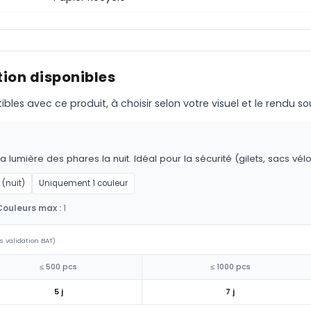
ion disponibles
s avec ce produit, à choisir selon votre visuel et le rendu so
la lumière des phares la nuit. Idéal pour la sécurité (gilets, sacs vél
 (nuit)
Uniquement 1 couleur
Couleurs max :
1
s validation BAT)
≤ 500 pcs
≤ 1000 pcs
5 j
7 j