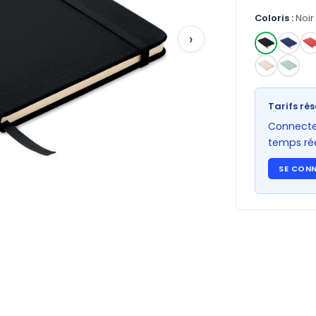
Coloris :
Noir
›
✓
Tarifs rés
Connectez
temps rée
SE CON