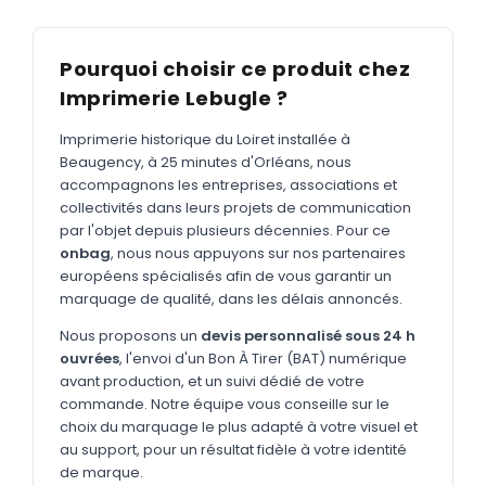
MARQUAGE TEXTILE
Tee-shirts
Nouveau
Pourquoi choisir ce produit chez
Polos
Nouveau
Imprimerie Lebugle ?
Sweatshirts
Nouveau
Imprimerie historique du Loiret installée à
Beaugency, à 25 minutes d'Orléans, nous
GOODIES
accompagnons les entreprises, associations et
Catalogue complet
collectivités dans leurs projets de communication
Nouveau
par l'objet depuis plusieurs décennies. Pour ce
Bureau & écriture
onbag
, nous nous appuyons sur nos partenaires
européens spécialisés afin de vous garantir un
Sacs & voyages
marquage de qualité, dans les délais annoncés.
Verres & déjeuner
Nous proposons un
devis personnalisé sous 24 h
ouvrées
, l'envoi d'un Bon À Tirer (BAT) numérique
Technologie
avant production, et un suivi dédié de votre
Vêtements
commande. Notre équipe vous conseille sur le
choix du marquage le plus adapté à votre visuel et
Outils & porte-clés
au support, pour un résultat fidèle à votre identité
de marque.
Cuisine