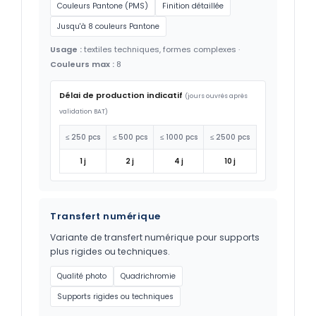
Couleurs Pantone (PMS)
Finition détaillée
Jusqu'à 8 couleurs Pantone
Usage :
textiles techniques, formes complexes ·
Couleurs max :
8
Délai de production indicatif
(jours ouvrés après
validation BAT)
≤ 250 pcs
≤ 500 pcs
≤ 1000 pcs
≤ 2500 pcs
1 j
2 j
4 j
10 j
Transfert numérique
Variante de transfert numérique pour supports
plus rigides ou techniques.
Qualité photo
Quadrichromie
Supports rigides ou techniques