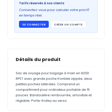
Bons de commande
Tarifs réservés à nos clients
GRAND FORMAT
Connectez-vous pour calculer votre prix HT
en temps réel.
Posters
SE CONNECTER
CRÉER UN COMPTE
Abribus
Plans
Bâche
Panneaux
Détails du produit
Sac de voyage pour bagage à main en 600D
ADHÉSIFS
RPET avec grande poche frontale zippée, deux
petites poches latérales. Comprend un
Étiquettes adhésives
compartiment pour ordinateur portable de 15
Étiquettes adhésives en bobine
pouces. Bandoulière rembourrée, amovible et
réglable. Porte-trolley au verso.
Adhésifs vitrine