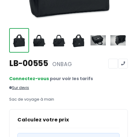
Calendriers
Calendriers bancaires
BUREAUTIQUE
Tête de lettre
Enveloppes
Sous-mains
LB-00555
ONBAG
Bloc-notes
Connectez-vous
pour voir les tarifs
Chemises
Sur devis
Pochettes administratives
Sac de voyage à main
Tampons
Liasses
Calculez votre prix
Carnets