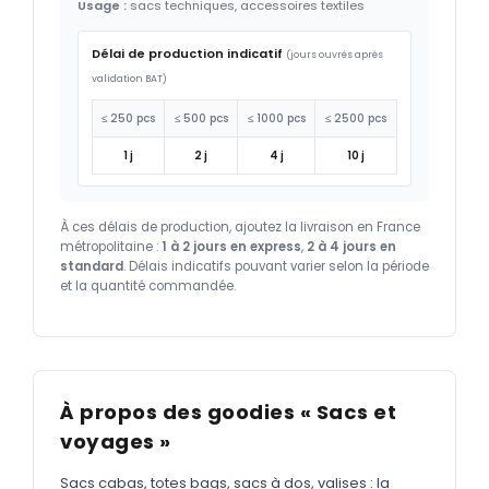
Usage :
sacs techniques, accessoires textiles
Délai de production indicatif
(jours ouvrés après
validation BAT)
≤ 250 pcs
≤ 500 pcs
≤ 1000 pcs
≤ 2500 pcs
1 j
2 j
4 j
10 j
À ces délais de production, ajoutez la livraison en France
métropolitaine :
1 à 2 jours en express
,
2 à 4 jours en
standard
. Délais indicatifs pouvant varier selon la période
et la quantité commandée.
À propos des goodies « Sacs et
voyages »
Sacs cabas, totes bags, sacs à dos, valises : la