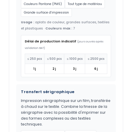
Couleurs Pantone (PMS)
Tout type de matériau
Grande surface d'impression
Usage :
aplats de couleur, grandes surfaces, textiles
et plastiques ·
Couleurs max :
7
Délai de production indicatif
(jours ouvrés après
validation BAT)
≤ 250 pcs
≤ 500 pcs
≤ 1000 pcs
≤ 2500 pcs
1 j
2 j
3 j
6 j
Transfert sérigraphique
Impression sérigraphique sur un film, transférée
à chaud sur le textile. Combine la finesse de la
sérigraphie avec la possibilité d'imprimer sur
des formes complexes ou des textiles
techniques.