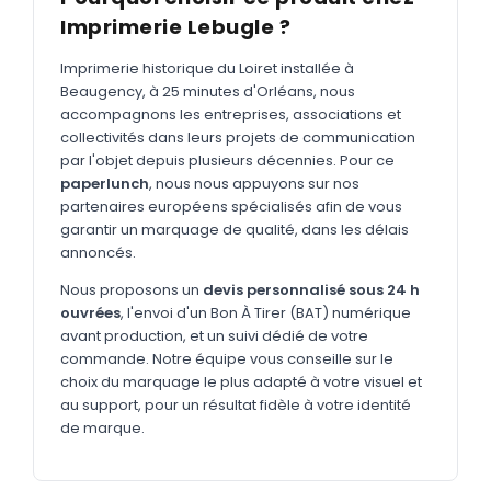
MARQUAGE TEXTILE
Imprimerie Lebugle ?
Tee-shirts
Nouveau
Imprimerie historique du Loiret installée à
Polos
Nouveau
Beaugency, à 25 minutes d'Orléans, nous
accompagnons les entreprises, associations et
Sweatshirts
Nouveau
collectivités dans leurs projets de communication
par l'objet depuis plusieurs décennies. Pour ce
GOODIES
paperlunch
, nous nous appuyons sur nos
Catalogue complet
partenaires européens spécialisés afin de vous
Nouveau
garantir un marquage de qualité, dans les délais
Bureau & écriture
annoncés.
Sacs & voyages
Nous proposons un
devis personnalisé sous 24 h
ouvrées
, l'envoi d'un Bon À Tirer (BAT) numérique
Verres & déjeuner
avant production, et un suivi dédié de votre
commande. Notre équipe vous conseille sur le
Technologie
choix du marquage le plus adapté à votre visuel et
Vêtements
au support, pour un résultat fidèle à votre identité
de marque.
Outils & porte-clés
Cuisine