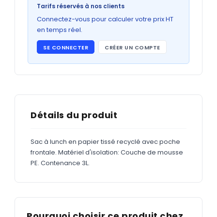
Bons de commande
Tarifs réservés à nos clients
GRAND FORMAT
Connectez-vous pour calculer votre prix HT
en temps réel.
Posters
SE CONNECTER
CRÉER UN COMPTE
Abribus
Plans
Bâche
Panneaux
Détails du produit
Sac à lunch en papier tissé recyclé avec poche
ADHÉSIFS
frontale. Matériel d'isolation: Couche de mousse
PE. Contenance 3L.
Étiquettes adhésives
Étiquettes adhésives en bobine
Adhésifs vitrine
Pourquoi choisir ce produit chez