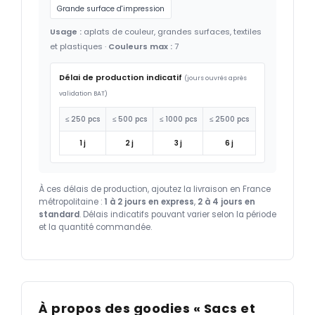
Grande surface d'impression
Usage :
aplats de couleur, grandes surfaces, textiles
et plastiques ·
Couleurs max :
7
Délai de production indicatif
(jours ouvrés après
validation BAT)
≤ 250 pcs
≤ 500 pcs
≤ 1000 pcs
≤ 2500 pcs
1 j
2 j
3 j
6 j
À ces délais de production, ajoutez la livraison en France
métropolitaine :
1 à 2 jours en express
,
2 à 4 jours en
standard
. Délais indicatifs pouvant varier selon la période
et la quantité commandée.
À propos des goodies « Sacs et