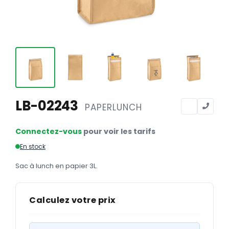
Calendriers
Calendriers bancaires
BUREAUTIQUE
Tête de lettre
Enveloppes
Sous-mains
LB-02243
PAPERLUNCH
Bloc-notes
Connectez-vous
pour voir les tarifs
Chemises
En stock
Pochettes administratives
Sac à lunch en papier 3L.
Tampons
Liasses
Calculez votre prix
Carnets