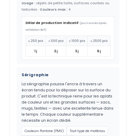
Usage :
objets de petite taille, surfaces courbes ou
texturées ·
Couleurs max :
4
Délai de production indicatif
(jours ouvrés après
validation BAT)
≤ 250 pcs
≤ 500 pcs
≤ 1000 pcs
≤ 2500 pcs
1 j
2 j
3 j
6 j
Sérigraphie
La sérigraphie pousse l'encre à travers un
écran tendu pour la déposer sur la surface du
produit. C'est la technique reine pour les aplats
de couleur uni et les grandes surfaces — sacs,
mugs, textiles — avec une excellente tenue dans
le temps. Chaque couleur supplémentaire
nécessite un écran dédié.
Couleurs Pantone (PMS)
Tout type de matériau