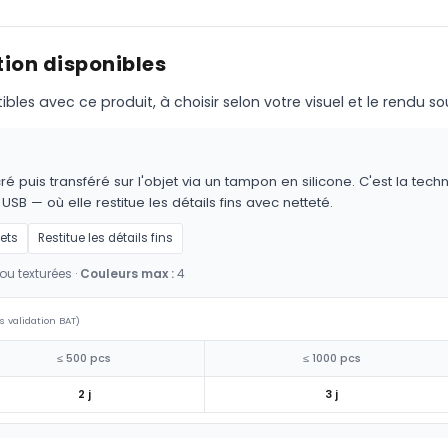
ion disponibles
s avec ce produit, à choisir selon votre visuel et le rendu so
é puis transféré sur l'objet via un tampon en silicone. C'est la techn
 USB — où elle restitue les détails fins avec netteté.
jets
Restitue les détails fins
ou texturées ·
Couleurs max :
4
s validation BAT)
≤ 500 pcs
≤ 1000 pcs
2 j
3 j