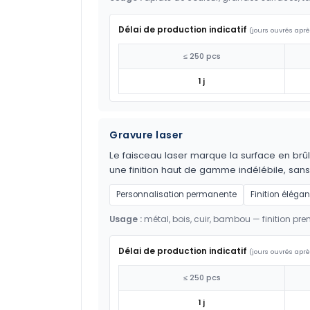
Délai de production indicatif
(jours ouvrés aprè
≤ 250 pcs
1 j
Gravure laser
Le faisceau laser marque la surface en brûl
une finition haut de gamme indélébile, sans
Personnalisation permanente
Finition élégan
Usage :
métal, bois, cuir, bambou — finition pr
Délai de production indicatif
(jours ouvrés aprè
≤ 250 pcs
1 j