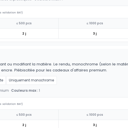
s validation BAT)
≤ 500 pcs
≤ 1000 pcs
2 j
3 j
ant ou modifiant la matière. Le rendu, monochrome (selon le matériau
 encre. Plébiscitée pour les cadeaux d'affaires premium.
te
Uniquement monochrome
emium ·
Couleurs max :
1
s validation BAT)
≤ 500 pcs
≤ 1000 pcs
2 j
3 j