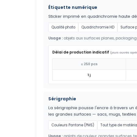
Étiquette numérique
Sticker imprimé en quadrichromie haute défi
Qualité photo
Quadrichromie HD
Surface 
Usage :
objets aux surfaces planes, packaging
Délai de production indicatif
(jours ouvrés aprè
≤ 250 pcs
1 j
Sérigraphie
La sérigraphie pousse l'encre à travers un é
les grandes surfaces — sacs, mugs, textil
Couleurs Pantone (PMS)
Tout type de matéri
Usage :
aplats de couleur, grandes surfaces, tex