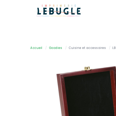
Accueil
/
Goodies
/
Cuisine et accessoires
/
LB