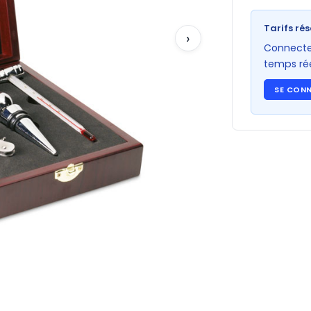
Tarifs rés
›
Connectez
temps rée
SE CON