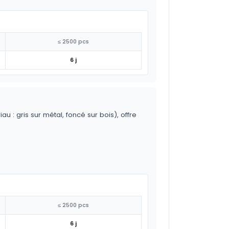
≤ 2500 pcs
6 j
 : gris sur métal, foncé sur bois), offre
≤ 2500 pcs
6 j