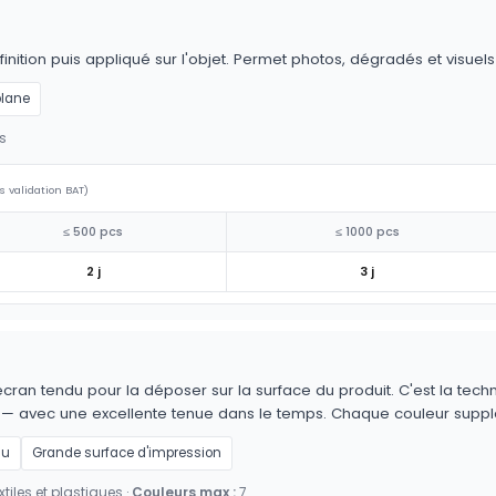
nition puis appliqué sur l'objet. Permet photos, dégradés et visuel
plane
s
s validation BAT)
≤ 500 pcs
≤ 1000 pcs
2 j
3 j
cran tendu pour la déposer sur la surface du produit. C'est la techn
es — avec une excellente tenue dans le temps. Chaque couleur supp
au
Grande surface d'impression
tiles et plastiques ·
Couleurs max :
7