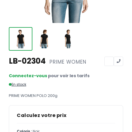
Calendriers
Calendriers bancaires
BUREAUTIQUE
Tête de lettre
Enveloppes
Sous-mains
LB-02304
PRIME WOMEN
Bloc-notes
Connectez-vous
pour voir les tarifs
Chemises
En stock
Pochettes administratives
PRIME WOMEN POLO 200g
Tampons
Liasses
Calculez votre prix
Carnets
Coloris :
Noir