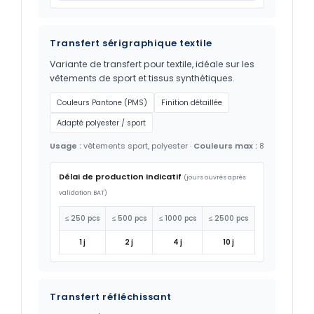
Transfert sérigraphique textile
Variante de transfert pour textile, idéale sur les
vêtements de sport et tissus synthétiques.
Couleurs Pantone (PMS)
Finition détaillée
Adapté polyester / sport
Usage :
vêtements sport, polyester ·
Couleurs max :
8
Délai de production indicatif
(jours ouvrés après
validation BAT)
≤ 250 pcs
≤ 500 pcs
≤ 1000 pcs
≤ 2500 pcs
1 j
2 j
4 j
10 j
Transfert réfléchissant