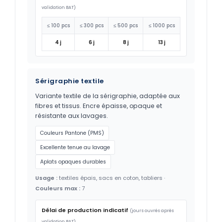
validation BAT)
≤ 100 pcs
≤ 300 pcs
≤ 500 pcs
≤ 1000 pcs
4 j
6 j
8 j
13 j
Sérigraphie textile
Variante textile de la sérigraphie, adaptée aux
fibres et tissus. Encre épaisse, opaque et
résistante aux lavages.
Couleurs Pantone (PMS)
Excellente tenue au lavage
Aplats opaques durables
Usage :
textiles épais, sacs en coton, tabliers ·
Couleurs max :
7
Délai de production indicatif
(jours ouvrés après
validation BAT)