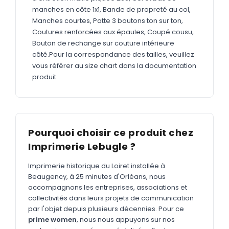
MARQUAGE TEXTILE
manches en côte 1x1, Bande de propreté au col,
Tee-shirts
Manches courtes, Patte 3 boutons ton sur ton,
Nouveau
Coutures renforcées aux épaules, Coupé cousu,
Polos
Nouveau
Bouton de rechange sur couture intérieure
côté.Pour la correspondance des tailles, veuillez
Sweatshirts
Nouveau
vous référer au size chart dans la documentation
produit.
GOODIES
Catalogue complet
Nouveau
Bureau & écriture
Pourquoi choisir ce produit chez
Sacs & voyages
Imprimerie Lebugle ?
Verres & déjeuner
Imprimerie historique du Loiret installée à
Technologie
Beaugency, à 25 minutes d'Orléans, nous
accompagnons les entreprises, associations et
Vêtements
collectivités dans leurs projets de communication
Outils & porte-clés
par l'objet depuis plusieurs décennies. Pour ce
prime women
, nous nous appuyons sur nos
Cuisine