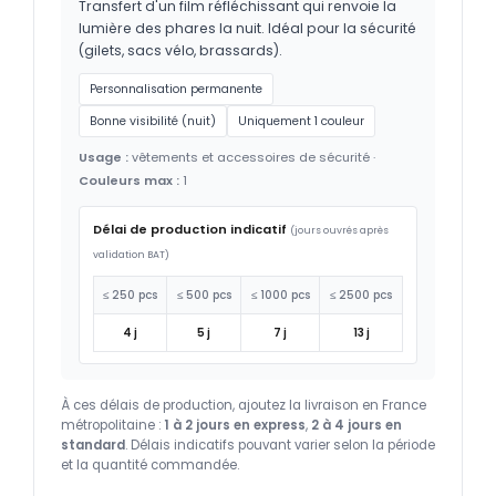
Transfert d'un film réfléchissant qui renvoie la
lumière des phares la nuit. Idéal pour la sécurité
(gilets, sacs vélo, brassards).
Personnalisation permanente
Bonne visibilité (nuit)
Uniquement 1 couleur
Usage :
vêtements et accessoires de sécurité ·
Couleurs max :
1
Délai de production indicatif
(jours ouvrés après
validation BAT)
≤ 250 pcs
≤ 500 pcs
≤ 1000 pcs
≤ 2500 pcs
4 j
5 j
7 j
13 j
À ces délais de production, ajoutez la livraison en France
métropolitaine :
1 à 2 jours en express
,
2 à 4 jours en
standard
. Délais indicatifs pouvant varier selon la période
et la quantité commandée.