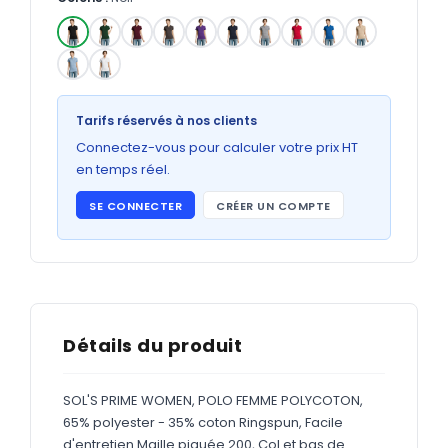
Bons de commande
GRAND FORMAT
✓
Posters
Abribus
Tarifs réservés à nos clients
Connectez-vous pour calculer votre prix HT
Plans
en temps réel.
Bâche
SE CONNECTER
CRÉER UN COMPTE
Panneaux
ADHÉSIFS
Étiquettes adhésives
Détails du produit
Étiquettes adhésives en bobine
SOL'S PRIME WOMEN, POLO FEMME POLYCOTON,
Adhésifs vitrine
65% polyester - 35% coton Ringspun, Facile
d'entretien Maille piquée 200, Col et bas de