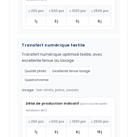
≤ 250 pcs
≤ 500 pcs
≤ 1000 pcs
≤ 2500 pcs
1 j
2 j
3 j
6 j
Transfert numérique textile
Transfert numérique optimisé textile, avec
excellente tenue au lavage.
Qualité photo
Excellente tenue lavage
Quadrichromie
Usage :
tee-shirts, polos, sweats
Délai de production indicatif
(jours ouvrés après
validation BAT)
≤ 250 pcs
≤ 500 pcs
≤ 1000 pcs
≤ 2500 pcs
1 j
2 j
4 j
10 j