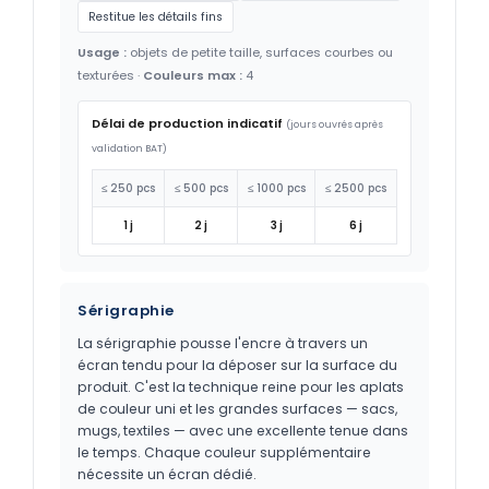
Restitue les détails fins
Usage :
objets de petite taille, surfaces courbes ou
texturées ·
Couleurs max :
4
Délai de production indicatif
(jours ouvrés après
validation BAT)
≤ 250 pcs
≤ 500 pcs
≤ 1000 pcs
≤ 2500 pcs
1 j
2 j
3 j
6 j
Sérigraphie
La sérigraphie pousse l'encre à travers un
écran tendu pour la déposer sur la surface du
produit. C'est la technique reine pour les aplats
de couleur uni et les grandes surfaces — sacs,
mugs, textiles — avec une excellente tenue dans
le temps. Chaque couleur supplémentaire
nécessite un écran dédié.