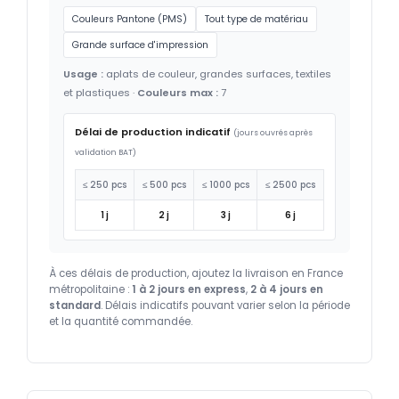
Couleurs Pantone (PMS)
Tout type de matériau
Grande surface d'impression
Usage :
aplats de couleur, grandes surfaces, textiles
et plastiques ·
Couleurs max :
7
Délai de production indicatif
(jours ouvrés après
validation BAT)
≤ 250 pcs
≤ 500 pcs
≤ 1000 pcs
≤ 2500 pcs
1 j
2 j
3 j
6 j
À ces délais de production, ajoutez la livraison en France
métropolitaine :
1 à 2 jours en express
,
2 à 4 jours en
standard
. Délais indicatifs pouvant varier selon la période
et la quantité commandée.