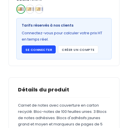
Bons de commande
GRAND FORMAT
✓
Posters
Tarifs réservés à nos clients
Abribus
Connectez-vous pour calculer votre prix HT
en temps réel.
Plans
SE CONNECTER
CRÉER UN COMPTE
Bâche
Panneaux
ADHÉSIFS
Détails du produit
Étiquettes adhésives
Carnet de notes avec couverture en carton
Étiquettes adhésives en bobine
recyclé. Bloc-notes de 100 feuilles unies. 3 Blocs
Adhésifs vitrine
de notes adhésives. Blocs d'adhésifs jaunes
grand et moyen et marqueurs de pages de 5