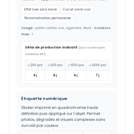
Effet luxe sans encre
Cuir et simili-cuir
Personnalisation permanente
Usage :
porte-cartes cuir, agendas, étuis ·
Couleurs
max :
1
Délai de production indicatif
(jours ouvrés après
validation BAT)
≤ 250 pcs
≤ 500 pcs
≤ 1000 pcs
≤ 2500 pcs
6 j
6 j
6 j
7 j
Étiquette numérique
Sticker imprimé en quadrichromie haute
définition puis appliqué sur l'objet. Permet
photos, dégradés et visuels complexes sans
surcoût par couleur.