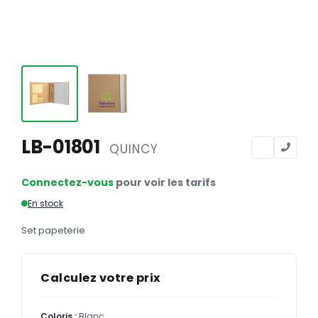
Calendriers
Calendriers bancaires
BUREAUTIQUE
Tête de lettre
Enveloppes
Sous-mains
LB-01801
QUINCY
Bloc-notes
Connectez-vous
pour voir les tarifs
Chemises
En stock
Pochettes administratives
Set papeterie
Tampons
Liasses
Calculez votre prix
Carnets
Coloris :
Blanc