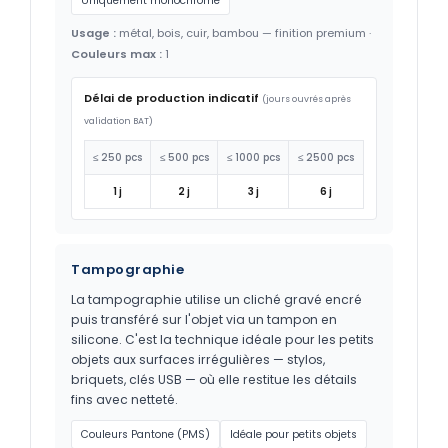
Uniquement monochrome
Usage :
métal, bois, cuir, bambou — finition premium ·
Couleurs max :
1
Délai de production indicatif
(jours ouvrés après
validation BAT)
≤ 250 pcs
≤ 500 pcs
≤ 1000 pcs
≤ 2500 pcs
1 j
2 j
3 j
6 j
Tampographie
La tampographie utilise un cliché gravé encré
puis transféré sur l'objet via un tampon en
silicone. C'est la technique idéale pour les petits
objets aux surfaces irrégulières — stylos,
briquets, clés USB — où elle restitue les détails
fins avec netteté.
Couleurs Pantone (PMS)
Idéale pour petits objets