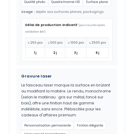
Qualité photo
Quadrichromie HD
Surface plane
Usage :
objets aux surfaces planes, packagings
Délai de production indicatif
(jours ouvrés après
validation BAT)
≤ 250 pcs
≤ 500 pcs
≤ 1000 pcs
≤ 2500 pcs
1 j
2 j
3 j
6 j
Gravure laser
Le faisceau laser marque la surface en brûlant
ou modifiant la matière. Le rendu, monochrome
(selon le matériau : gris sur métal, foncé sur
bois), offre une finition haut de gamme
indélébile, sans encre. Plébiscitée pour les
cadeaux d'affaires premium.
Personnalisation permanente
Finition élégante