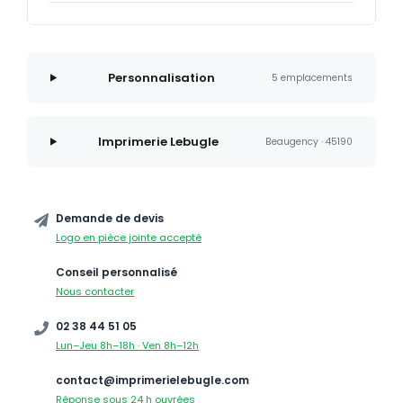
Personnalisation
5 emplacements
Imprimerie Lebugle
Beaugency · 45190
Demande de devis
Logo en pièce jointe accepté
Conseil personnalisé
Nous contacter
02 38 44 51 05
Lun–Jeu 8h–18h · Ven 8h–12h
contact@imprimerielebugle.com
Réponse sous 24 h ouvrées