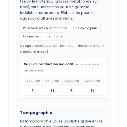
(selon le matériau : gris sur métal, foncé sur
bois), offre une finition haut de gamme
indélébile, sans encre. Plébiscitée pour les
cadeaux d'affaires premium.
Personnalisation permanente
Finition élégante
Uniquement monochrome
Usage :
métal, bois, cuir, bambou — finition premium ·
Couleurs max :
1
Délai de production indicatif
(jours ouvrés après
validation BAT)
≤ 250 pcs
≤ 500 pcs
≤ 1000 pcs
≤ 2500 pcs
1 j
2 j
3 j
6 j
Tampographie
La tampographie utilise un cliché gravé encré
puis transféré sur l'objet via un tampon en