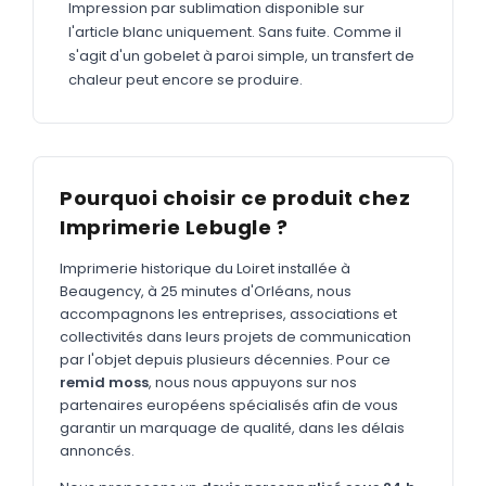
MARQUAGE TEXTILE
Impression par sublimation disponible sur
l'article blanc uniquement. Sans fuite. Comme il
Tee-shirts
Nouveau
s'agit d'un gobelet à paroi simple, un transfert de
chaleur peut encore se produire.
Polos
Nouveau
Sweatshirts
Nouveau
GOODIES
Pourquoi choisir ce produit chez
Catalogue complet
Nouveau
Imprimerie Lebugle ?
Bureau & écriture
Imprimerie historique du Loiret installée à
Sacs & voyages
Beaugency, à 25 minutes d'Orléans, nous
accompagnons les entreprises, associations et
Verres & déjeuner
collectivités dans leurs projets de communication
par l'objet depuis plusieurs décennies. Pour ce
Technologie
remid moss
, nous nous appuyons sur nos
Vêtements
partenaires européens spécialisés afin de vous
garantir un marquage de qualité, dans les délais
Outils & porte-clés
annoncés.
Cuisine