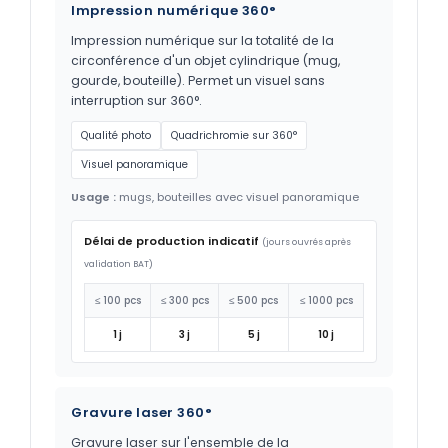
Impression numérique 360°
Impression numérique sur la totalité de la
circonférence d'un objet cylindrique (mug,
gourde, bouteille). Permet un visuel sans
interruption sur 360°.
Qualité photo
Quadrichromie sur 360°
Visuel panoramique
Usage :
mugs, bouteilles avec visuel panoramique
Délai de production indicatif
(jours ouvrés après
validation BAT)
≤ 100 pcs
≤ 300 pcs
≤ 500 pcs
≤ 1000 pcs
1 j
3 j
5 j
10 j
Gravure laser 360°
Gravure laser sur l'ensemble de la