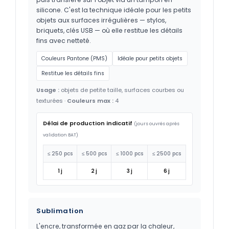
silicone. C'est la technique idéale pour les petits
objets aux surfaces irrégulières — stylos,
briquets, clés USB — où elle restitue les détails
fins avec netteté.
Couleurs Pantone (PMS)
Idéale pour petits objets
Restitue les détails fins
Usage :
objets de petite taille, surfaces courbes ou
texturées ·
Couleurs max :
4
Délai de production indicatif
(jours ouvrés après
validation BAT)
≤ 250 pcs
≤ 500 pcs
≤ 1000 pcs
≤ 2500 pcs
1 j
2 j
3 j
6 j
Sublimation
L'encre, transformée en gaz par la chaleur,