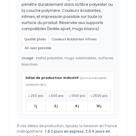
pénètre durablement dans la fibre polyester ou
la couche polymère. Couleurs éclatantes,
infinies, et impression possible sur toute la
surface du produit. Réservée aux supports
compatibles (textile sport, mugs blancs).
Qualité photo
Couleurs éclatantes infinies
All-over possible
Usage :
textile polyester, mugs sublimables, surfaces
blanches
Délai de production indicatif
(jours ouvrés après
validation BAT)
≤ 250 pcs
≤ 500 pcs
≤ 1000 pcs
≤ 2500 pcs
1 j
2 j
4 j
10 j
À ces délais de production, ajoutez la livraison en France
métropolitaine :
1 à 2 jours en express
,
2 à 4 jours en