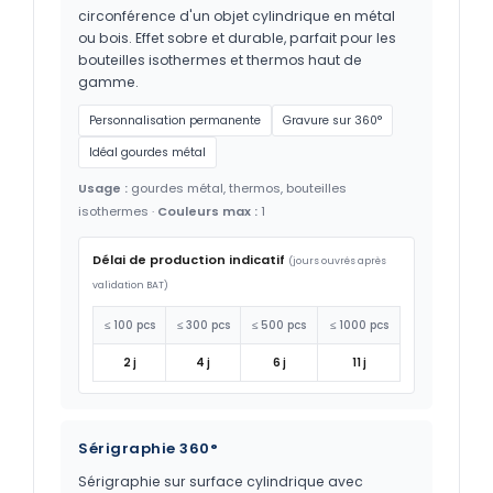
circonférence d'un objet cylindrique en métal
ou bois. Effet sobre et durable, parfait pour les
bouteilles isothermes et thermos haut de
gamme.
Personnalisation permanente
Gravure sur 360°
Idéal gourdes métal
Usage :
gourdes métal, thermos, bouteilles
isothermes ·
Couleurs max :
1
Délai de production indicatif
(jours ouvrés après
validation BAT)
≤ 100 pcs
≤ 300 pcs
≤ 500 pcs
≤ 1000 pcs
2 j
4 j
6 j
11 j
Sérigraphie 360°
Sérigraphie sur surface cylindrique avec