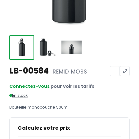
Calendriers
Calendriers bancaires
BUREAUTIQUE
Tête de lettre
Enveloppes
Sous-mains
LB-00584
REMID MOSS
Bloc-notes
Chemises
Connectez-vous
pour voir les tarifs
Pochettes administratives
En stock
Tampons
Bouteille monocouche 500ml
Liasses
Calculez votre prix
Carnets