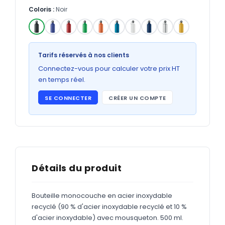
Bons de commande
Coloris :
Noir
GRAND FORMAT
Posters
✓
Tarifs réservés à nos clients
Abribus
Connectez-vous pour calculer votre prix HT
Plans
en temps réel.
Bâche
SE CONNECTER
CRÉER UN COMPTE
Panneaux
ADHÉSIFS
Détails du produit
Étiquettes adhésives
Étiquettes adhésives en bobine
Bouteille monocouche en acier inoxydable
recyclé (90 % d'acier inoxydable recyclé et 10 %
Adhésifs vitrine
d'acier inoxydable) avec mousqueton. 500 ml.