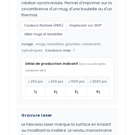
rotation synchronisée. Permet d'imprimer sur la
circonférence d'un mug, d'une bouteille ou d'un
thermos.
Couleurs Pantone (PMS)
Impression sur 360°
Idéal mugs et bouteilles
Usage :
mugs, bouteilles, gourdes, contenants
cylindriques ·
Couleurs max :
7
Délai de production indicatif
(jours ouvrés après
validation BAT)
≤ 250 pcs
≤ 500 pcs
≤ 1000 pcs
≤ 2500 pcs
1 j
2 j
3 j
6 j
Gravure laser
Le faisceau laser marque la surface en brûlant
ou modifiant la matière. Le rendu, monochrome