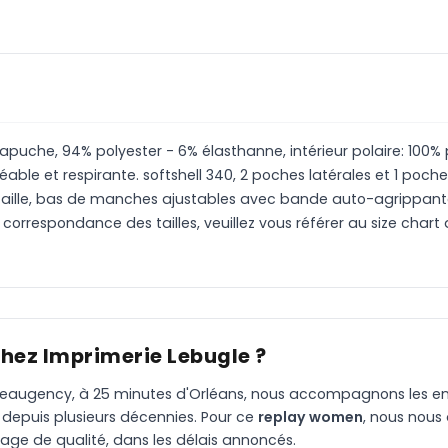
uche, 94% polyester - 6% élasthanne, intérieur polaire: 100% 
et respirante. softshell 340, 2 poches latérales et 1 poche 
 taille, bas de manches ajustables avec bande auto-agrippant
orrespondance des tailles, veuillez vous référer au size chart 
chez Imprimerie Lebugle ?
à Beaugency, à 25 minutes d'Orléans, nous accompagnons les entr
 depuis plusieurs décennies. Pour ce
replay women
, nous nous
age de qualité, dans les délais annoncés.