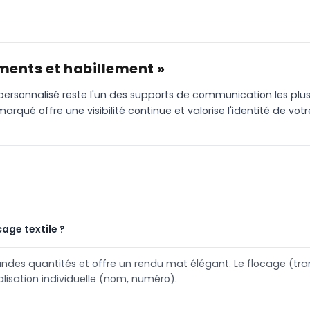
ments et habillement »
ile personnalisé reste l'un des supports de communication les p
rqué offre une visibilité continue et valorise l'identité de vo
cage textile ?
ndes quantités et offre un rendu mat élégant. Le flocage (trans
alisation individuelle (nom, numéro).