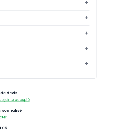
de devis
ce jointe accepté
ersonnalisé
cter
1 05