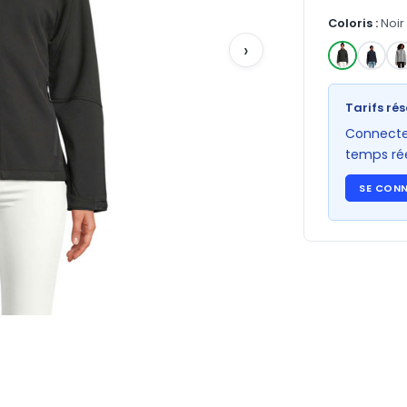
Coloris :
Noir
›
✓
Tarifs rés
Connectez
temps rée
SE CON