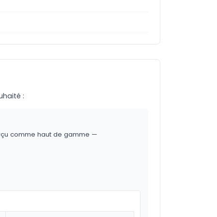
uhaité :
t perçu comme haut de gamme —