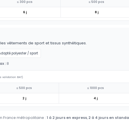
≤ 300 pcs
≤ 500 pcs
6 j
8 j
r les vêtements de sport et tissus synthétiques.
Adapté polyester / sport
x :
8
s validation BAT)
≤ 500 pcs
≤ 1000 pcs
2 j
4 j
en France métropolitaine :
1 à 2 jours en express
,
2 à 4 jours en stand