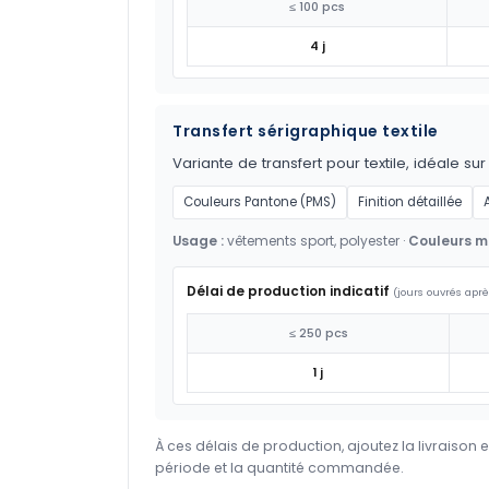
≤ 100 pcs
4 j
Transfert sérigraphique textile
Variante de transfert pour textile, idéale su
Couleurs Pantone (PMS)
Finition détaillée
Usage :
vêtements sport, polyester ·
Couleurs ma
Délai de production indicatif
(jours ouvrés aprè
≤ 250 pcs
1 j
À ces délais de production, ajoutez la livraison 
période et la quantité commandée.