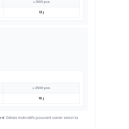
≤ 1000 pcs
13 j
≤ 2500 pcs
10 j
ard
. Délais indicatifs pouvant varier selon la