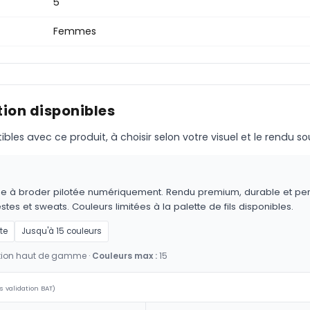
5
Femmes
ion disponibles
s avec ce produit, à choisir selon votre visuel et le rendu so
achine à broder pilotée numériquement. Rendu premium, durable e
tes et sweats. Couleurs limitées à la palette de fils disponibles.
te
Jusqu'à 15 couleurs
nition haut de gamme ·
Couleurs max :
15
s validation BAT)