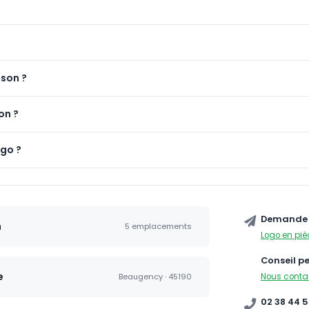
ison ?
on ?
ogo ?
Demande 
n
5 emplacements
Logo en piè
Conseil p
e
Nous conta
Beaugency · 45190
02 38 44 5