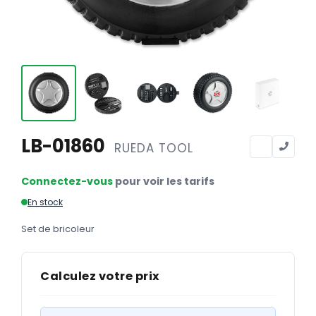
Calendriers
Calendriers bancaires
BUREAUTIQUE
Tête de lettre
Enveloppes
Sous-mains
LB-01860
RUEDA TOOL
Bloc-notes
Connectez-vous
pour voir les tarifs
Chemises
En stock
Pochettes administratives
Set de bricoleur
Tampons
Liasses
Calculez votre prix
Carnets