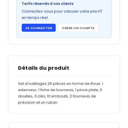
Bons de commande
Tarifs réservés à nos clients
GRAND FORMAT
Connectez-vous pour calculer votre prix HT
en temps réel.
Posters
SE CONNECTER
CRÉER UN COMPTE
Abribus
Plans
Bâche
Panneaux
Détails du produit
Set d'outillages 25 pièces en forme de Roue. 1
ADHÉSIFS
extenseur, 1 fiche de tournevis, 1 pince plate, 5
douilles, 3 clés, 10 embouts, 2 tournevis de
Étiquettes adhésives
précision et un ruban.
Étiquettes adhésives en bobine
Adhésifs vitrine