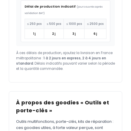
Délai de production indicatif
(jours ouvrés après
validation BAT)
≤ 250 pcs
≤ 500 pcs
≤ 1000 pcs
≤ 2500 pcs
1 j
2 j
3 j
6 j
À ces délais de production, ajoutez la livraison en France
métropolitaine :
1 à 2 jours en express
,
2 à 4 jours en
standard
. Délais indicatifs pouvant varier selon la période
et la quantité commandée.
À propos des goodies « Outils et
porte-clés »
Outils multifonctions, porte-clés, kits de réparation :
ces goodies utiles, à forte valeur perçue, sont