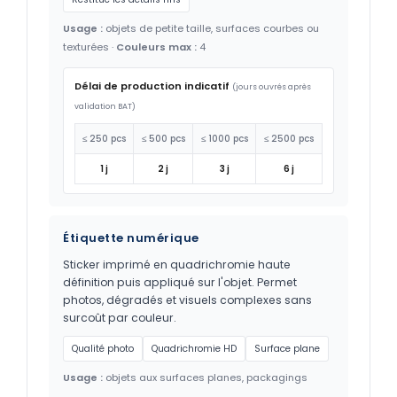
Usage :
objets de petite taille, surfaces courbes ou
texturées ·
Couleurs max :
4
Délai de production indicatif
(jours ouvrés après
validation BAT)
≤ 250 pcs
≤ 500 pcs
≤ 1000 pcs
≤ 2500 pcs
1 j
2 j
3 j
6 j
Étiquette numérique
Sticker imprimé en quadrichromie haute
définition puis appliqué sur l'objet. Permet
photos, dégradés et visuels complexes sans
surcoût par couleur.
Qualité photo
Quadrichromie HD
Surface plane
Usage :
objets aux surfaces planes, packagings