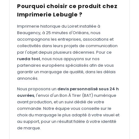
MARQUAGE TEXTILE
Pourquoi choisir ce produit chez
Tee-shirts
Imprimerie Lebugle ?
Nouveau
Polos
Nouveau
Imprimerie historique du Loiret installée à
Beaugency, à 25 minutes d'Orléans, nous
Sweatshirts
Nouveau
accompagnons les entreprises, associations et
collectivités dans leurs projets de communication
GOODIES
par l'objet depuis plusieurs décennies. Pour ce
Catalogue complet
rueda tool
, nous nous appuyons sur nos
Nouveau
partenaires européens spécialisés afin de vous
Bureau & écriture
garantir un marquage de qualité, dans les délais
annoncés.
Sacs & voyages
Nous proposons un
devis personnalisé sous 24 h
Verres & déjeuner
ouvrées
, l'envoi d'un Bon À Tirer (BAT) numérique
avant production, et un suivi dédié de votre
Technologie
commande. Notre équipe vous conseille sur le
Vêtements
choix du marquage le plus adapté à votre visuel et
au support, pour un résultat fidèle à votre identité
Outils & porte-clés
de marque.
Cuisine