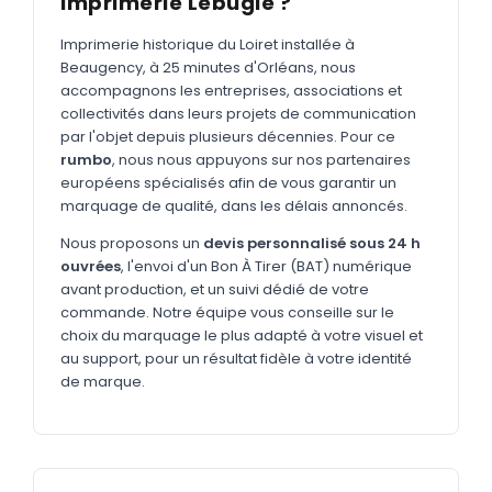
Imprimerie Lebugle ?
MARQUAGE TEXTILE
Tee-shirts
Imprimerie historique du Loiret installée à
Nouveau
Beaugency, à 25 minutes d'Orléans, nous
Polos
accompagnons les entreprises, associations et
Nouveau
collectivités dans leurs projets de communication
Sweatshirts
Nouveau
par l'objet depuis plusieurs décennies. Pour ce
rumbo
, nous nous appuyons sur nos partenaires
GOODIES
européens spécialisés afin de vous garantir un
marquage de qualité, dans les délais annoncés.
Catalogue complet
Nouveau
Nous proposons un
devis personnalisé sous 24 h
Bureau & écriture
ouvrées
, l'envoi d'un Bon À Tirer (BAT) numérique
Sacs & voyages
avant production, et un suivi dédié de votre
commande. Notre équipe vous conseille sur le
Verres & déjeuner
choix du marquage le plus adapté à votre visuel et
au support, pour un résultat fidèle à votre identité
Technologie
de marque.
Vêtements
Outils & porte-clés
Cuisine