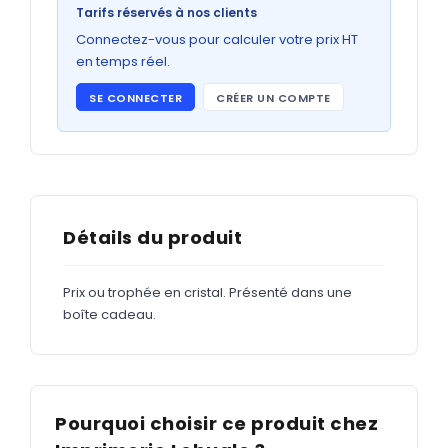
Bons de commande
Tarifs réservés à nos clients
GRAND FORMAT
Connectez-vous pour calculer votre prix HT
en temps réel.
Posters
SE CONNECTER
CRÉER UN COMPTE
Abribus
Plans
Bâche
Panneaux
Détails du produit
Prix ou trophée en cristal. Présenté dans une
ADHÉSIFS
boîte cadeau.
Étiquettes adhésives
Étiquettes adhésives en bobine
Adhésifs vitrine
Pourquoi choisir ce produit chez