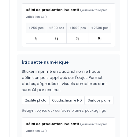
Délai de production indicatif
(jours ouvrés après
validation BAT)
≤ 250 pcs
≤ 500 pcs
≤ 1000 pcs
≤ 2500 pcs
1 j
2 j
3 j
6 j
Étiquette numérique
Sticker imprimé en quadrichromie haute
définition puis appliqué sur l'objet. Permet
photos, dégradés et visuels complexes sans
surcoût par couleur.
Qualité photo
Quadrichromie HD
Surface plane
Usage :
objets aux surfaces planes, packagings
Délai de production indicatif
(jours ouvrés après
validation BAT)