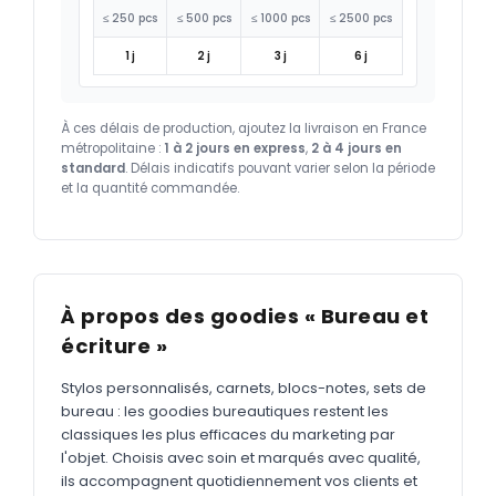
≤ 250 pcs
≤ 500 pcs
≤ 1000 pcs
≤ 2500 pcs
1 j
2 j
3 j
6 j
À ces délais de production, ajoutez la livraison en France
métropolitaine :
1 à 2 jours en express
,
2 à 4 jours en
standard
. Délais indicatifs pouvant varier selon la période
et la quantité commandée.
À propos des goodies « Bureau et
écriture »
Stylos personnalisés, carnets, blocs-notes, sets de
bureau : les goodies bureautiques restent les
classiques les plus efficaces du marketing par
l'objet. Choisis avec soin et marqués avec qualité,
ils accompagnent quotidiennement vos clients et