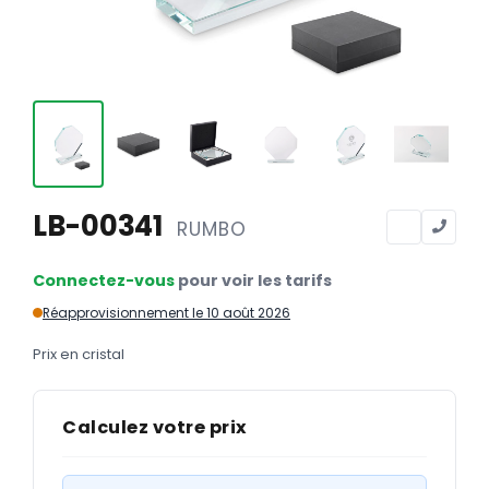
Calendriers
Calendriers bancaires
BUREAUTIQUE
Tête de lettre
Enveloppes
Sous-mains
LB-00341
RUMBO
Bloc-notes
Connectez-vous
pour voir les tarifs
Chemises
Réapprovisionnement le 10 août 2026
Pochettes administratives
Prix en cristal
Tampons
Liasses
Calculez votre prix
Carnets