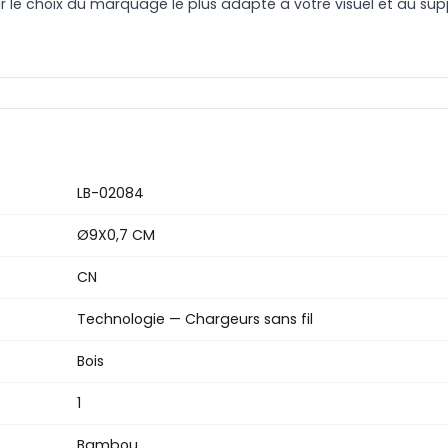
le choix du marquage le plus adapté à votre visuel et au suppo
LB-02084
Ø9X0,7 CM
CN
Technologie — Chargeurs sans fil
Bois
1
Bambou