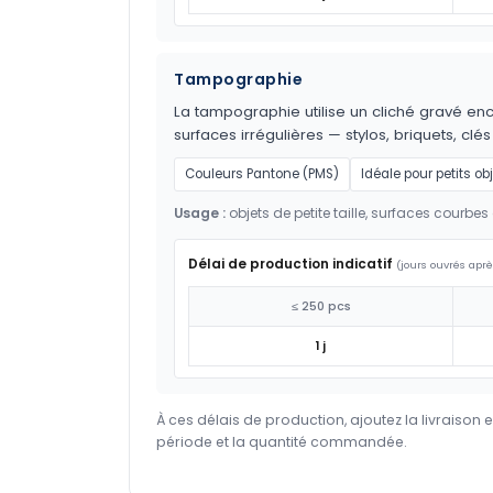
Tampographie
La tampographie utilise un cliché gravé encr
surfaces irrégulières — stylos, briquets, clés
Couleurs Pantone (PMS)
Idéale pour petits ob
Usage :
objets de petite taille, surfaces courbes 
Délai de production indicatif
(jours ouvrés aprè
≤ 250 pcs
1 j
À ces délais de production, ajoutez la livraison 
période et la quantité commandée.