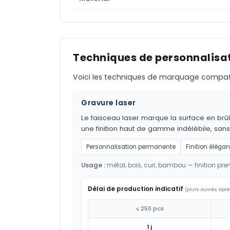
Techniques de personnalisat
Voici les techniques de marquage compatible
Gravure laser
Le faisceau laser marque la surface en brûl
une finition haut de gamme indélébile, sans
Personnalisation permanente
Finition élégan
Usage :
métal, bois, cuir, bambou — finition pr
Délai de production indicatif
(jours ouvrés aprè
≤ 250 pcs
1 j