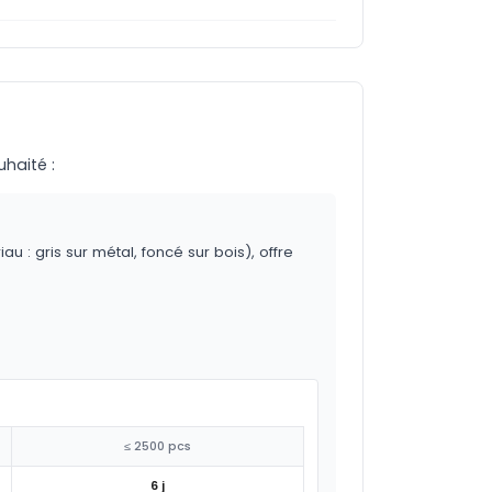
uhaité :
 : gris sur métal, foncé sur bois), offre
≤ 2500 pcs
6 j