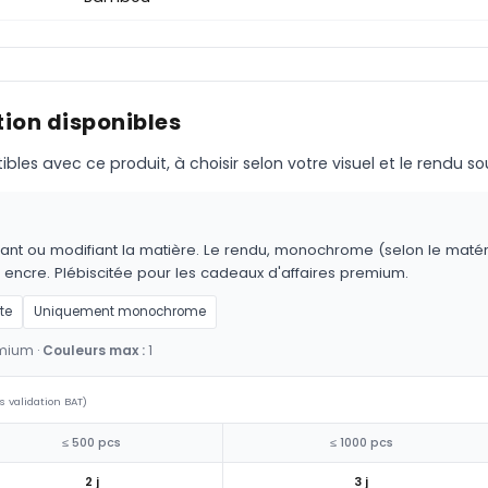
ion disponibles
s avec ce produit, à choisir selon votre visuel et le rendu so
ant ou modifiant la matière. Le rendu, monochrome (selon le matériau
 encre. Plébiscitée pour les cadeaux d'affaires premium.
te
Uniquement monochrome
emium ·
Couleurs max :
1
s validation BAT)
≤ 500 pcs
≤ 1000 pcs
2 j
3 j