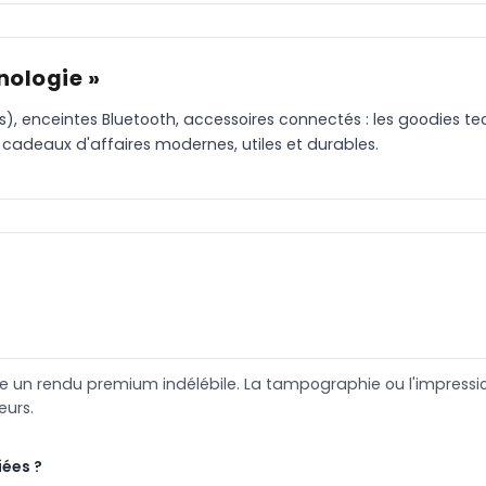
nologie »
), enceintes Bluetooth, accessoires connectés : les goodies te
cadeaux d'affaires modernes, utiles et durables.
fre un rendu premium indélébile. La tampographie ou l'impres
eurs.
iées ?