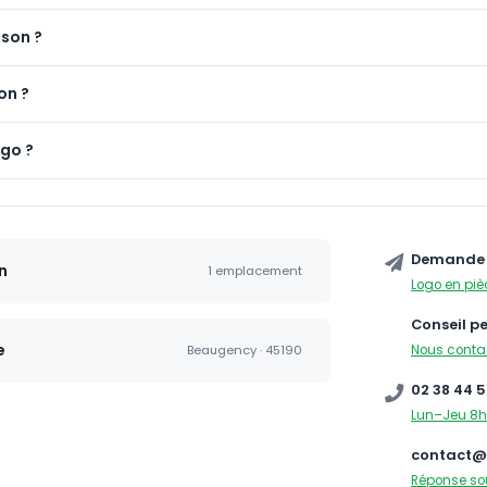
ison ?
on ?
ogo ?
Demande 
n
1 emplacement
Logo en piè
Conseil p
e
Nous conta
Beaugency · 45190
02 38 44 5
Lun–Jeu 8h
contact@
Réponse so