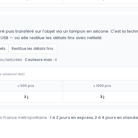
é puis transféré sur l'objet via un tampon en silicone. C'est la techn
 USB — où elle restitue les détails fins avec netteté.
jets
Restitue les détails fins
ou texturées ·
Couleurs max :
4
s validation BAT)
≤ 500 pcs
≤ 1000 pcs
2 j
3 j
en France métropolitaine :
1 à 2 jours en express
,
2 à 4 jours en stand