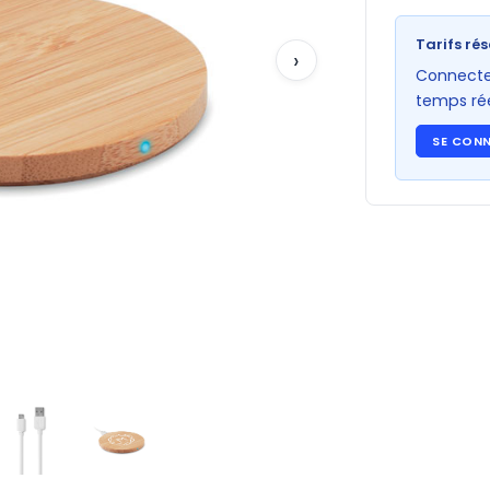
Tarifs rés
›
Connectez
temps rée
SE CON