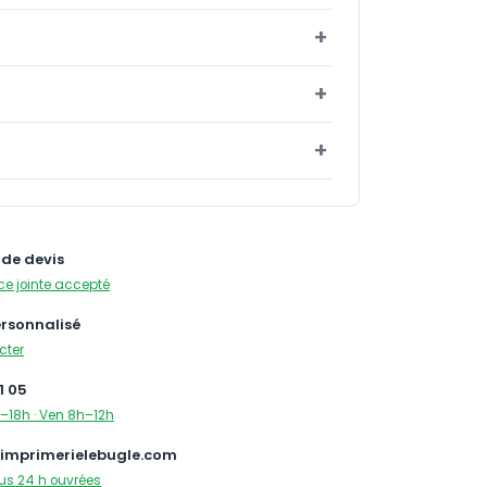
de devis
ce jointe accepté
ersonnalisé
cter
1 05
–18h · Ven 8h–12h
imprimerielebugle.com
us 24 h ouvrées