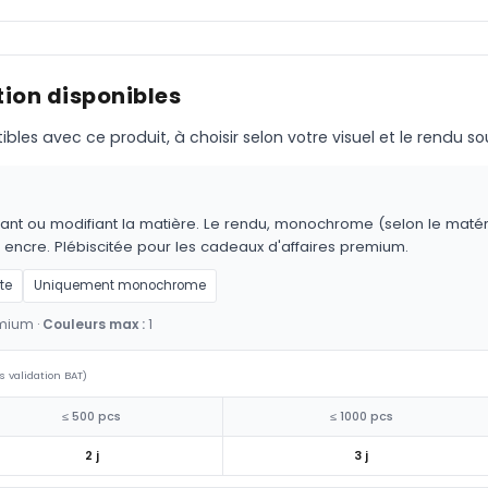
ion disponibles
s avec ce produit, à choisir selon votre visuel et le rendu so
ant ou modifiant la matière. Le rendu, monochrome (selon le matériau
 encre. Plébiscitée pour les cadeaux d'affaires premium.
te
Uniquement monochrome
emium ·
Couleurs max :
1
s validation BAT)
≤ 500 pcs
≤ 1000 pcs
2 j
3 j