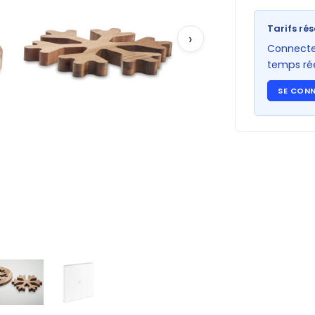
Tarifs rés
›
Connectez
temps rée
SE CON