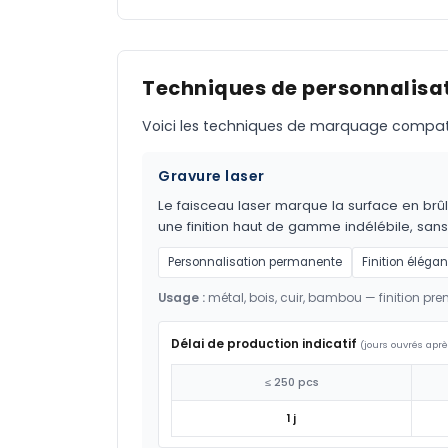
Techniques de personnalisat
Voici les techniques de marquage compatible
Gravure laser
Le faisceau laser marque la surface en brûl
une finition haut de gamme indélébile, sans
Personnalisation permanente
Finition élégan
Usage :
métal, bois, cuir, bambou — finition pr
Délai de production indicatif
(jours ouvrés aprè
≤ 250 pcs
1 j