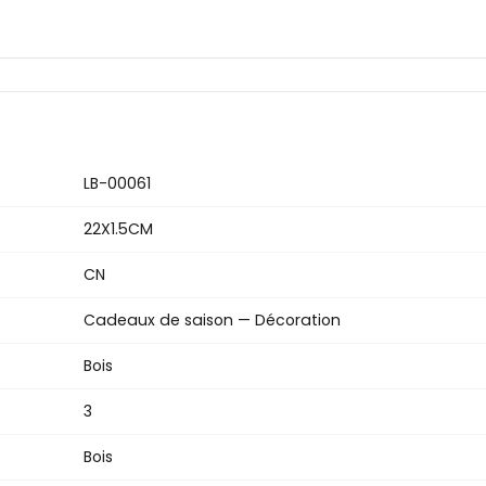
LB-00061
22X1.5CM
CN
Cadeaux de saison — Décoration
Bois
3
Bois