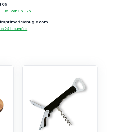
1 05
–18h · Ven 8h–12h
imprimerielebugle.com
us 24 h ouvrées