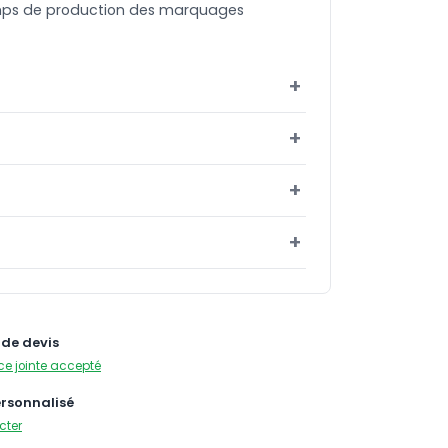
emps de production des marquages
de devis
ce jointe accepté
ersonnalisé
cter