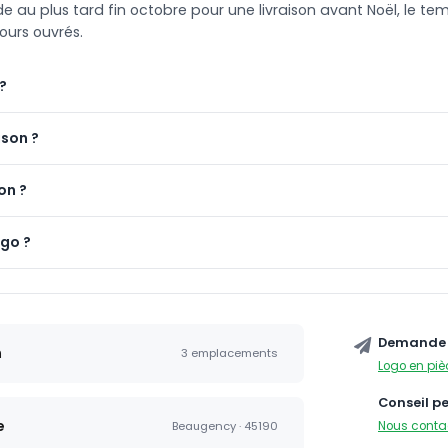
 plus tard fin octobre pour une livraison avant Noël, le t
ours ouvrés.
?
ison ?
on ?
ogo ?
Demande 
n
3 emplacements
Logo en piè
Conseil p
e
Nous conta
Beaugency · 45190