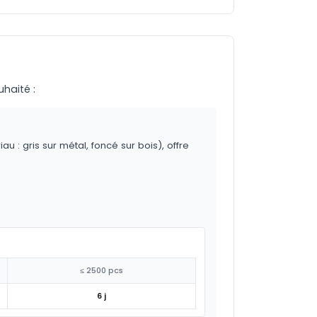
uhaité :
 : gris sur métal, foncé sur bois), offre
≤ 2500 pcs
6 j