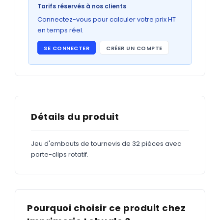
Bons de commande
Tarifs réservés à nos clients
GRAND FORMAT
Connectez-vous pour calculer votre prix HT
en temps réel.
Posters
SE CONNECTER
CRÉER UN COMPTE
Abribus
Plans
Bâche
Panneaux
Détails du produit
Jeu d'embouts de tournevis de 32 pièces avec
ADHÉSIFS
porte-clips rotatif.
Étiquettes adhésives
Étiquettes adhésives en bobine
Adhésifs vitrine
Pourquoi choisir ce produit chez