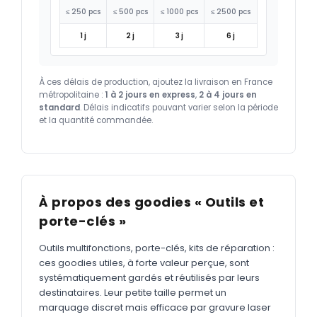
≤ 250 pcs
≤ 500 pcs
≤ 1000 pcs
≤ 2500 pcs
1 j
2 j
3 j
6 j
À ces délais de production, ajoutez la livraison en France
métropolitaine :
1 à 2 jours en express
,
2 à 4 jours en
standard
. Délais indicatifs pouvant varier selon la période
et la quantité commandée.
À propos des goodies « Outils et
porte-clés »
Outils multifonctions, porte-clés, kits de réparation :
ces goodies utiles, à forte valeur perçue, sont
systématiquement gardés et réutilisés par leurs
destinataires. Leur petite taille permet un
marquage discret mais efficace par gravure laser