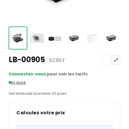
Calendriers
Calendriers bancaires
BUREAUTIQUE
Tête de lettre
Enveloppes
Sous-mains
LB-00905
SCREY
Bloc-notes
Connectez-vous
pour voir les tarifs
Chemises
En stock
Pochettes administratives
Set embouts tournevis 32 pces
Tampons
Liasses
Calculez votre prix
Carnets