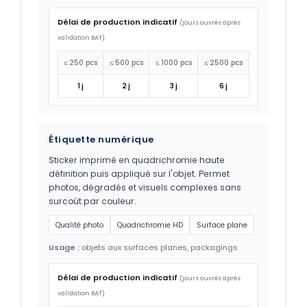
Délai de production indicatif
(jours ouvrés après
validation BAT)
≤ 250 pcs
≤ 500 pcs
≤ 1000 pcs
≤ 2500 pcs
1 j
2 j
3 j
6 j
Étiquette numérique
Sticker imprimé en quadrichromie haute
définition puis appliqué sur l'objet. Permet
photos, dégradés et visuels complexes sans
surcoût par couleur.
Qualité photo
Quadrichromie HD
Surface plane
Usage :
objets aux surfaces planes, packagings
Délai de production indicatif
(jours ouvrés après
validation BAT)