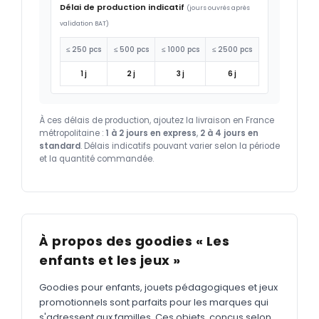
Délai de production indicatif
(jours ouvrés après
validation BAT)
≤ 250 pcs
≤ 500 pcs
≤ 1000 pcs
≤ 2500 pcs
1 j
2 j
3 j
6 j
À ces délais de production, ajoutez la livraison en France
métropolitaine :
1 à 2 jours en express
,
2 à 4 jours en
standard
. Délais indicatifs pouvant varier selon la période
et la quantité commandée.
À propos des goodies « Les
enfants et les jeux »
Goodies pour enfants, jouets pédagogiques et jeux
promotionnels sont parfaits pour les marques qui
s'adressent aux familles. Ces objets, conçus selon