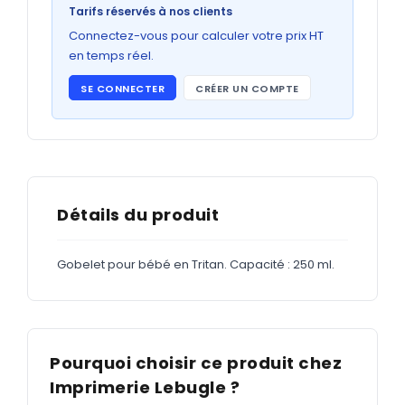
Bons de commande
Tarifs réservés à nos clients
GRAND FORMAT
Connectez-vous pour calculer votre prix HT
en temps réel.
Posters
SE CONNECTER
CRÉER UN COMPTE
Abribus
Plans
Bâche
Panneaux
Détails du produit
Gobelet pour bébé en Tritan. Capacité : 250 ml.
ADHÉSIFS
Étiquettes adhésives
Étiquettes adhésives en bobine
Pourquoi choisir ce produit chez
Adhésifs vitrine
Imprimerie Lebugle ?