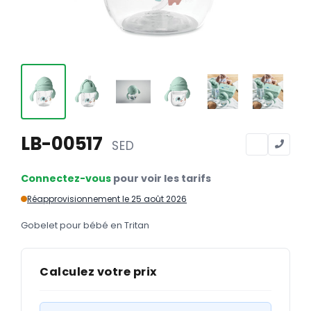
Calendriers
Calendriers bancaires
BUREAUTIQUE
Tête de lettre
Enveloppes
Sous-mains
LB-00517
SED
Bloc-notes
Connectez-vous
pour voir les tarifs
Chemises
Réapprovisionnement le 25 août 2026
Pochettes administratives
Gobelet pour bébé en Tritan
Tampons
Liasses
Calculez votre prix
Carnets