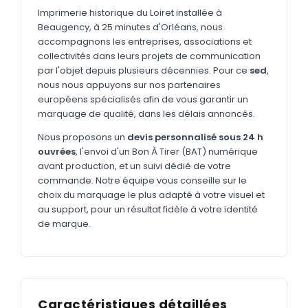
MARQUAGE TEXTILE
Imprimerie historique du Loiret installée à
Beaugency, à 25 minutes d'Orléans, nous
Tee-shirts
Nouveau
accompagnons les entreprises, associations et
Polos
collectivités dans leurs projets de communication
Nouveau
par l'objet depuis plusieurs décennies. Pour ce
sed
,
Sweatshirts
Nouveau
nous nous appuyons sur nos partenaires
européens spécialisés afin de vous garantir un
GOODIES
marquage de qualité, dans les délais annoncés.
Catalogue complet
Nouveau
Nous proposons un
devis personnalisé sous 24 h
ouvrées
, l'envoi d'un Bon À Tirer (BAT) numérique
Bureau & écriture
avant production, et un suivi dédié de votre
Sacs & voyages
commande. Notre équipe vous conseille sur le
choix du marquage le plus adapté à votre visuel et
Verres & déjeuner
au support, pour un résultat fidèle à votre identité
de marque.
Technologie
Vêtements
Outils & porte-clés
Caractéristiques détaillées
Cuisine