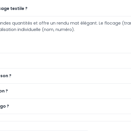
cage textile ?
ndes quantités et offre un rendu mat élégant. Le flocage (trans
alisation individuelle (nom, numéro).
ison ?
on ?
ogo ?