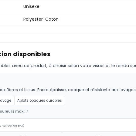
Unisexe
Polyester-Coton
ion disponibles
s avec ce produit, à choisir selon votre visuel et le rendu so
aux fibres et tissus. Encre épaisse, opaque et résistante aux lavages
 lavage
Aplats opaques durables
ouleurs max :
7
s validation BAT)