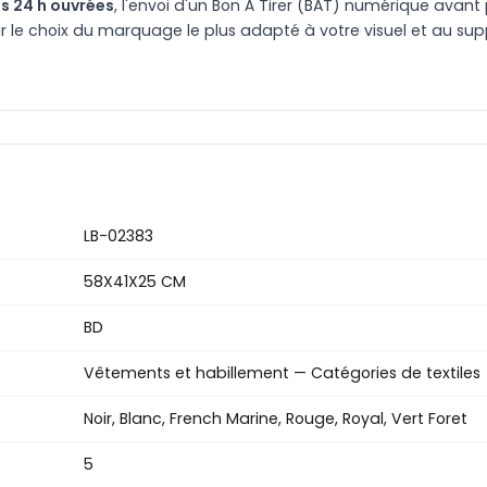
s 24 h ouvrées
, l'envoi d'un Bon À Tirer (BAT) numérique avant 
le choix du marquage le plus adapté à votre visuel et au suppo
LB-02383
58X41X25 CM
BD
Vêtements et habillement — Catégories de textiles
Noir, Blanc, French Marine, Rouge, Royal, Vert Foret
5