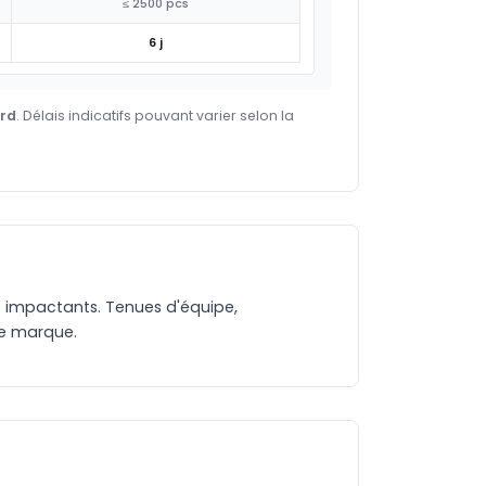
≤ 2500 pcs
6 j
ard
. Délais indicatifs pouvant varier selon la
lus impactants. Tenues d'équipe,
tre marque.