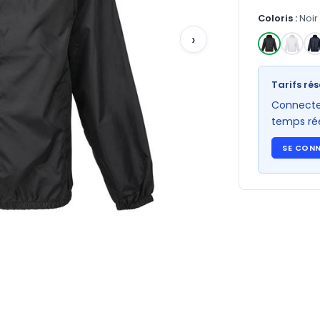
Coloris :
Noir
›
✓
Tarifs rés
Connectez
temps rée
SE CON