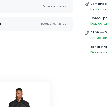
Demande 
n
5 emplacements
Logo en piè
Conseil p
e
Nous conta
Beaugency · 45190
02 38 44 5
Lun–Jeu 8h
contact@
Réponse so