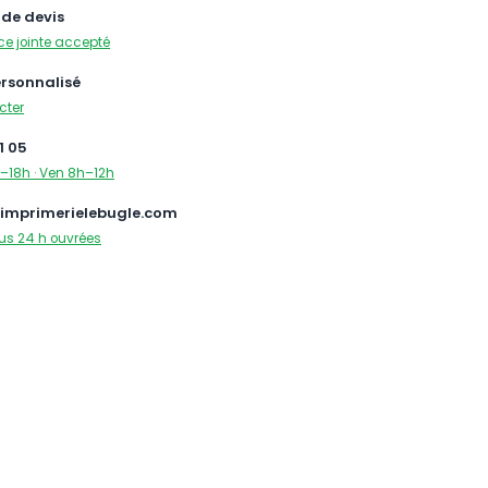
de devis
ce jointe accepté
ersonnalisé
cter
1 05
–18h · Ven 8h–12h
imprimerielebugle.com
us 24 h ouvrées