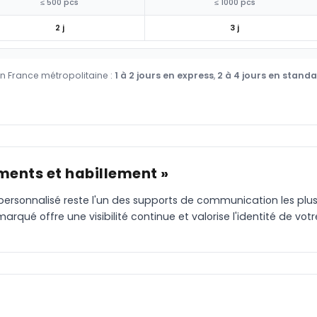
≤ 500 pcs
≤ 1000 pcs
2 j
3 j
en France métropolitaine :
1 à 2 jours en express
,
2 à 4 jours en stand
ments et habillement »
ile personnalisé reste l'un des supports de communication les p
rqué offre une visibilité continue et valorise l'identité de vo