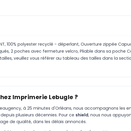
NT, 100% polyester recyclé - déperlant, Ouverture zippée Cap
iqués, 2 poches avec fermeture velcro, Pliable dans sa poche 
illes, veuillez vous référer au tableau des tailles dans la secti
chez Imprimerie Lebugle ?
à Beaugency, à 25 minutes d'Orléans, nous accompagnons les entr
 depuis plusieurs décennies. Pour ce
shield
, nous nous appuyon
age de qualité, dans les délais annoncés.