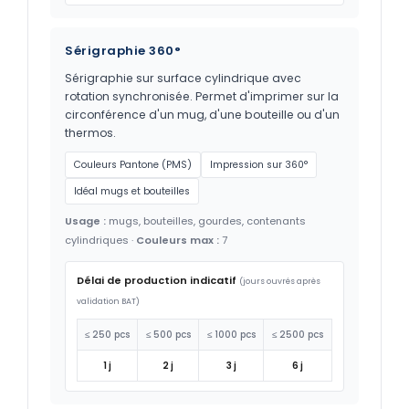
Sérigraphie 360°
Sérigraphie sur surface cylindrique avec
rotation synchronisée. Permet d'imprimer sur la
circonférence d'un mug, d'une bouteille ou d'un
thermos.
Couleurs Pantone (PMS)
Impression sur 360°
Idéal mugs et bouteilles
Usage :
mugs, bouteilles, gourdes, contenants
cylindriques ·
Couleurs max :
7
Délai de production indicatif
(jours ouvrés après
validation BAT)
≤ 250 pcs
≤ 500 pcs
≤ 1000 pcs
≤ 2500 pcs
1 j
2 j
3 j
6 j