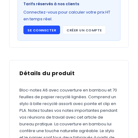
Bons de commande
Tarifs réservés à nos clients
GRAND FORMAT
Connectez-vous pour calculer votre prix HT
en temps réel.
Posters
SE CONNECTER
CRÉER UN COMPTE
Abribus
Plans
Bâche
Panneaux
Détails du produit
Bloc-notes A6 avec couverture en bambou et 70
ADHÉSIFS
feuilles de papier recyclé lignées. Comprend un
stylo à bille recyclé assorti avec pointe et clip en
Étiquettes adhésives
PLA. Notez toutes vos notes importantes pendant
Étiquettes adhésives en bobine
vos réunions de travail avec cet article de
bureau pratique. La couverture en bambou lui
Adhésifs vitrine
confère une touche naturelle agréable. Le stylo
et le papier sont tous deux fabriqués à partir de