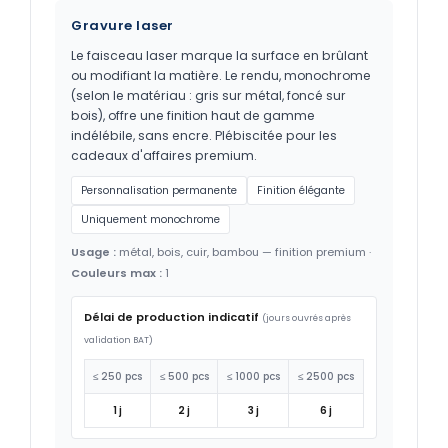
Gravure laser
Le faisceau laser marque la surface en brûlant
ou modifiant la matière. Le rendu, monochrome
(selon le matériau : gris sur métal, foncé sur
bois), offre une finition haut de gamme
indélébile, sans encre. Plébiscitée pour les
cadeaux d'affaires premium.
Personnalisation permanente
Finition élégante
Uniquement monochrome
Usage :
métal, bois, cuir, bambou — finition premium ·
Couleurs max :
1
Délai de production indicatif
(jours ouvrés après
validation BAT)
≤ 250 pcs
≤ 500 pcs
≤ 1000 pcs
≤ 2500 pcs
1 j
2 j
3 j
6 j