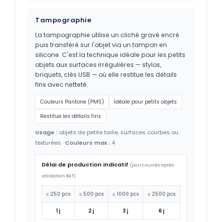
Tampographie
La tampographie utilise un cliché gravé encré
puis transféré sur l'objet via un tampon en
silicone. C'est la technique idéale pour les petits
objets aux surfaces irrégulières — stylos,
briquets, clés USB — où elle restitue les détails
fins avec netteté.
Couleurs Pantone (PMS)
Idéale pour petits objets
Restitue les détails fins
Usage :
objets de petite taille, surfaces courbes ou
texturées ·
Couleurs max :
4
Délai de production indicatif
(jours ouvrés après
validation BAT)
≤ 250 pcs
≤ 500 pcs
≤ 1000 pcs
≤ 2500 pcs
1 j
2 j
3 j
6 j