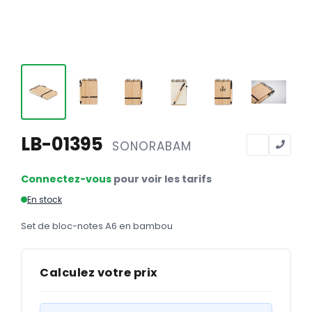
Calendriers
Calendriers bancaires
BUREAUTIQUE
Tête de lettre
Enveloppes
Sous-mains
LB-01395
SONORABAM
Bloc-notes
Connectez-vous
pour voir les tarifs
Chemises
En stock
Pochettes administratives
Set de bloc-notes A6 en bambou
Tampons
Liasses
Calculez votre prix
Carnets