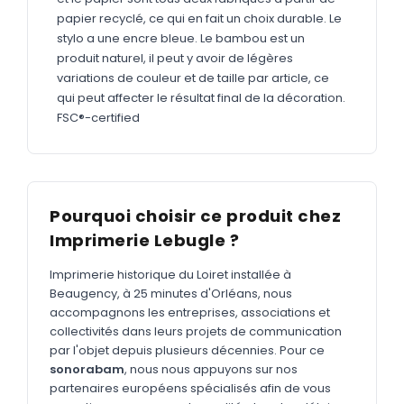
MARQUAGE TEXTILE
papier recyclé, ce qui en fait un choix durable. Le
Tee-shirts
stylo a une encre bleue. Le bambou est un
Nouveau
produit naturel, il peut y avoir de légères
Polos
Nouveau
variations de couleur et de taille par article, ce
qui peut affecter le résultat final de la décoration.
Sweatshirts
Nouveau
FSC®-certified
GOODIES
Catalogue complet
Nouveau
Bureau & écriture
Pourquoi choisir ce produit chez
Sacs & voyages
Imprimerie Lebugle ?
Verres & déjeuner
Imprimerie historique du Loiret installée à
Beaugency, à 25 minutes d'Orléans, nous
Technologie
accompagnons les entreprises, associations et
collectivités dans leurs projets de communication
Vêtements
par l'objet depuis plusieurs décennies. Pour ce
Outils & porte-clés
sonorabam
, nous nous appuyons sur nos
partenaires européens spécialisés afin de vous
Cuisine