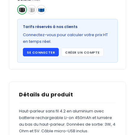
Bons de commande
GRAND FORMAT
✓
Posters
Tarifs réservés à nos clients
Abribus
Connectez-vous pour calculer votre prix HT
en temps réel.
Plans
SE CONNECTER
CRÉER UN COMPTE
Bâche
Panneaux
ADHÉSIFS
Détails du produit
Étiquettes adhésives
Haut-parleur sans fil 4.2 en aluminium avec
Étiquettes adhésives en bobine
batterie rechargeable Li-on 450mAh et lumière
Adhésifs vitrine
au bas du haut-parleur. Données de sortie: 3W, 4
Ohm et 5V. Câble micro-USB inclus.