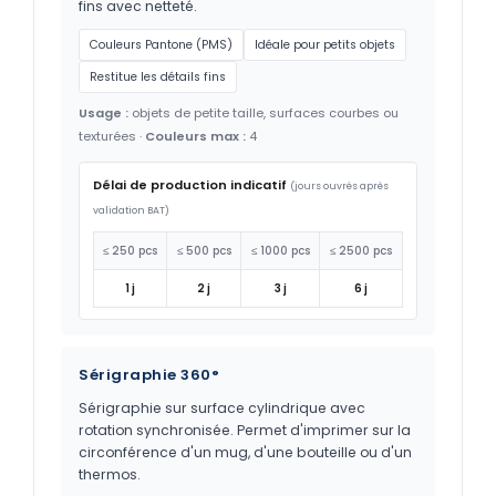
fins avec netteté.
Couleurs Pantone (PMS)
Idéale pour petits objets
Restitue les détails fins
Usage :
objets de petite taille, surfaces courbes ou
texturées ·
Couleurs max :
4
Délai de production indicatif
(jours ouvrés après
validation BAT)
≤ 250 pcs
≤ 500 pcs
≤ 1000 pcs
≤ 2500 pcs
1 j
2 j
3 j
6 j
Sérigraphie 360°
Sérigraphie sur surface cylindrique avec
rotation synchronisée. Permet d'imprimer sur la
circonférence d'un mug, d'une bouteille ou d'un
thermos.