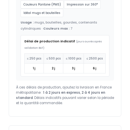
Couleurs Pantone (PMS)
Impression sur 360°
Idéal mugs et bouteilles
Usage :
mugs, bouteilles, gourdes, contenants
cylindriques ·
Couleurs max :
7
Délai de production indicatif
(jours ouvrés après
validation BAT)
≤ 250 pcs
≤ 500 pcs
≤ 1000 pcs
≤ 2500 pcs
1 j
2 j
3 j
6 j
À ces délais de production, ajoutez la livraison en France
métropolitaine :
1 à 2 jours en express
,
2 à 4 jours en
standard
. Délais indicatifs pouvant varier selon la période
et la quantité commandée.