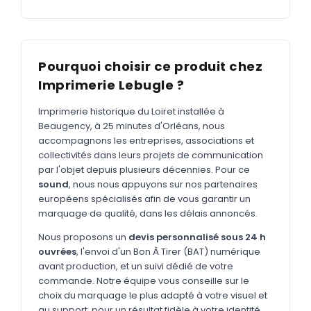
MARQUAGE TEXTILE
Tee-shirts
Nouveau
Polos
Nouveau
Pourquoi choisir ce produit chez
Sweatshirts
Nouveau
Imprimerie Lebugle ?
GOODIES
Imprimerie historique du Loiret installée à
Beaugency, à 25 minutes d'Orléans, nous
Catalogue complet
Nouveau
accompagnons les entreprises, associations et
collectivités dans leurs projets de communication
Bureau & écriture
par l'objet depuis plusieurs décennies. Pour ce
Sacs & voyages
sound
, nous nous appuyons sur nos partenaires
européens spécialisés afin de vous garantir un
Verres & déjeuner
marquage de qualité, dans les délais annoncés.
Technologie
Nous proposons un
devis personnalisé sous 24 h
ouvrées
, l'envoi d'un Bon À Tirer (BAT) numérique
Vêtements
avant production, et un suivi dédié de votre
Outils & porte-clés
commande. Notre équipe vous conseille sur le
choix du marquage le plus adapté à votre visuel et
Cuisine
au support, pour un résultat fidèle à votre identité