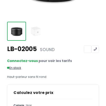
Calendriers
Calendriers bancaires
BUREAUTIQUE
Tête de lettre
Enveloppes
Sous-mains
LB-02005
SOUND
Bloc-notes
Connectez-vous
pour voir les tarifs
Chemises
En stock
Pochettes administratives
Haut-parleur sans fil rond
Tampons
Liasses
Calculez votre prix
Carnets
Coloris :
Noir