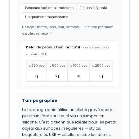
Personnalisation permanente
Finition élégante
Uniquement monochrome
Usage :
métal, bois, cuir, bambou — finition premium ·
Couleurs max :
1
Délai de production indicatif
(jours ouvrés après
validation BAT)
≤ 250 pcs
≤ 500 pcs
≤ 1000 pcs
≤ 2500 pcs
1 j
2 j
3 j
6 j
Tampographie
La tampographie utilise un cliché gravé encré
puis transféré sur l'objet via un tampon en
silicone. C'est la technique idéale pour les petits
objets aux surfaces irrégulières — stylos,
briquets, clés USB — où elle restitue les détails