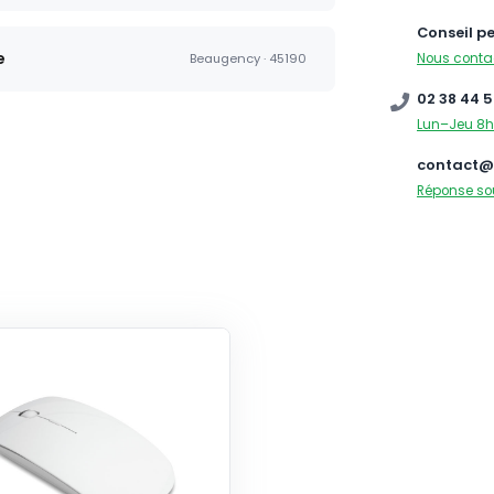
Conseil p
e
Nous conta
Beaugency · 45190
02 38 44 5
Lun–Jeu 8h
contact@
Réponse so