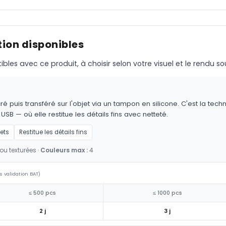
ion disponibles
s avec ce produit, à choisir selon votre visuel et le rendu so
é puis transféré sur l'objet via un tampon en silicone. C'est la techn
 USB — où elle restitue les détails fins avec netteté.
jets
Restitue les détails fins
ou texturées ·
Couleurs max :
4
s validation BAT)
≤ 500 pcs
≤ 1000 pcs
2 j
3 j