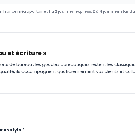
en France métropolitaine :
1 à 2 jours en express
,
2 à 4 jours en stand
u et écriture »
 sets de bureau : les goodies bureautiques restent les classiqu
 qualité, ils accompagnent quotidiennement vos clients et coll
r un stylo ?