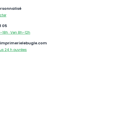
ersonnalisé
cter
1 05
–18h · Ven 8h–12h
imprimerielebugle.com
us 24 h ouvrées