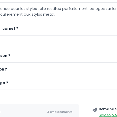
e pour les stylos : elle restitue parfaitement les logos sur la 
iculièrement aux stylos métal.
n carnet ?
ison ?
on ?
ogo ?
Demande 
n
3 emplacements
Logo en piè