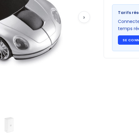
Tarifs rés
›
Connectez
temps rée
SE CON